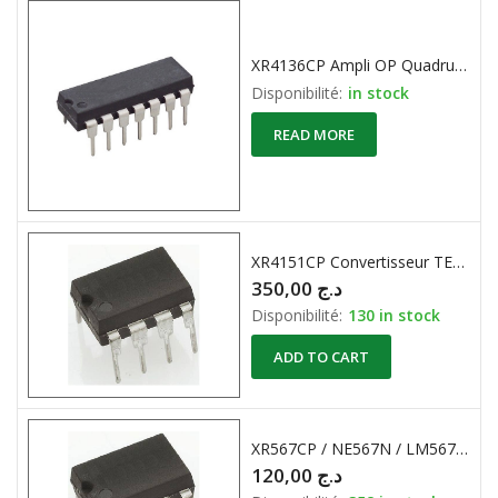
XR4136CP Ampli OP Quadruple Hautes performances Bande passante: 1MHz.
Disponibilité:
in stock
READ MORE
XR4151CP Convertisseur TENSION – FREQUENCE
350,00
د.ج
Disponibilité:
130 in stock
ADD TO CART
XR567CP / NE567N / LM567 Décodeur de Tonalité
120,00
د.ج