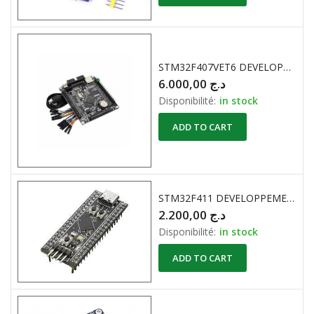
STM32F407VET6 DEVELOPPEMENT ARM Cortex-M4 Core With DSP And FPU STM32
6.000,00
د.ج
Disponibilité:
in stock
ADD TO CART
STM32F411 DEVELOPPEMENT ARM CORTEX-M4
2.200,00
د.ج
Disponibilité:
in stock
ADD TO CART