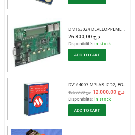
DM163024 DEVELOPPEMENT MICROCHIP
26.800,00
د.ج
Disponibilité:
in stock
ADD TO CART
DV164007 MPLAB ICD2, FOR PIC, DSPIC, RS232 SERIAL CABLE
12.000,00
د.ج
18.500,00
د.ج
Disponibilité:
in stock
ADD TO CART