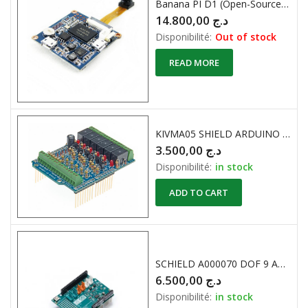
Banana PI D1 (Open-Source IP Camera with Wide-Angle Lens)
14.800,00
د.ج
Disponibilité:
Out of stock
READ MORE
KIVMA05 SHIELD ARDUINO I/O
3.500,00
د.ج
Disponibilité:
in stock
ADD TO CART
SCHIELD A000070 DOF 9 AXES (Accéléromètre + Gyro + capteur magnétique) Original
6.500,00
د.ج
Disponibilité:
in stock