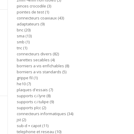
2mm -4mm non isoles
5
pinces crocodile
3
pointes de test
1
connecteurs coaxiaux
43
adaptateurs
9
bnc
20
sma
13
smb
1
tnc
1
connecteurs divers
82
barettes secables
4
borniers a vis enfichables
8
borniers a vis standards
5
grippe fil
1
he10
7
plaques d'essais
7
supports c.i lyre
8
supports c.i tulipe
9
supports plcc
2
connecteurs informatiques
34
jst
2
sub-d + capot
11
telephone et reseau
10