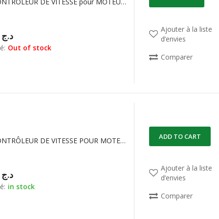
ESC30A CONTROLEUR DE VITESSE pour MOTEUR BRUSHLESS RAPTOR BLS-Pro W-FW030004-S3S2
Ajouter à la liste
50,00
د.ج
d’envies
é:
Out of stock
Comparer
ADD TO CART
ESC40A CONTRÔLEUR DE VITESSE POUR MOTEUR BRUSHLESS
Ajouter à la liste
00,00
د.ج
d’envies
é:
in stock
Comparer