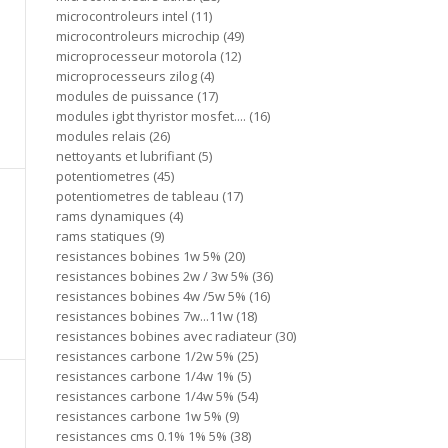
microcontroleurs intel
11
microcontroleurs microchip
49
microprocesseur motorola
12
microprocesseurs zilog
4
modules de puissance
17
modules igbt thyristor mosfet....
16
modules relais
26
nettoyants et lubrifiant
5
potentiometres
45
potentiometres de tableau
17
rams dynamiques
4
rams statiques
9
resistances bobines 1w 5%
20
resistances bobines 2w / 3w 5%
36
resistances bobines 4w /5w 5%
16
resistances bobines 7w...11w
18
resistances bobines avec radiateur
30
resistances carbone 1/2w 5%
25
resistances carbone 1/4w 1%
5
resistances carbone 1/4w 5%
54
resistances carbone 1w 5%
9
resistances cms 0.1% 1% 5%
38