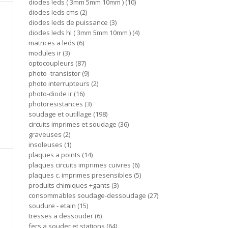
diodes leds ( 3mm 5mm 10mm )
10
diodes leds cms
2
diodes leds de puissance
3
diodes leds hl ( 3mm 5mm 10mm )
4
matrices a leds
6
modules ir
3
optocoupleurs
87
photo -transistor
9
photo interrupteurs
2
photo-diode ir
16
photoresistances
3
soudage et outillage
198
circuits imprimes et soudage
36
graveuses
2
insoleuses
1
plaques a points
14
plaques circuits imprimes cuivres
6
plaques c. imprimes presensibles
5
produits chimiques +gants
3
consommables soudage-dessoudage
27
soudure - etain
15
tresses a dessouder
6
fers a souder et stations
64