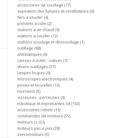
accessoires de soudage
17
aspiration des fumees et ventillateurs
9
fers a souder
4
pistolets a colle
2
stations a air chaud
9
stations a souder
12
stations soudage et dessoudage
1
outillage
88
antistatiques
6
caisses a outils - valises
7
divers outillages
37
lampes loupes
9
microscopes electroniques
4
pinces et brucelles
13
tournevis
5
visseuses - perceuses
4
robotique et imprimantes 3d
163
accessoires robots
13
commandes de moteurs
55
moteurs cc
23
moteurs pas a pas
28
servomoteurs
5