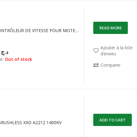
READ MORE
ESC80A CONTRÔLEUR DE VITESSE POUR MOTEUR BRUSHLESS
Ajouter à la liste
00,00
د.ج
d’envies
é:
Out of stock
Comparer
ADD TO CART
RUSHLESS XXD A2212 1400KV