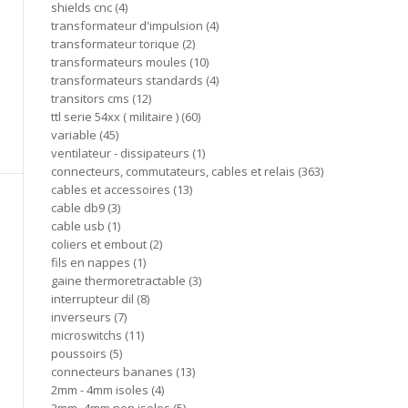
shields cnc
4
transformateur d'impulsion
4
transformateur torique
2
transformateurs moules
10
transformateurs standards
4
transitors cms
12
ttl serie 54xx ( militaire )
60
variable
45
ventilateur - dissipateurs
1
connecteurs, commutateurs, cables et relais
363
cables et accessoires
13
cable db9
3
cable usb
1
coliers et embout
2
fils en nappes
1
gaine thermoretractable
3
interrupteur dil
8
inverseurs
7
microswitchs
11
poussoirs
5
connecteurs bananes
13
2mm - 4mm isoles
4