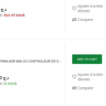
Ajouter à la liste
00,00
د.ج
d’envies
é:
Out of stock
Comparer
ADD TO CART
ESC60A SKYWALKER 60A V2 CONTROLEUR DE VITESSE pour MOTEUR BRUSHLESS
Ajouter à la liste
14.000,00
د.ج
d’envies
é:
in stock
Comparer