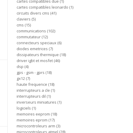
cartes compatibles due
1
cartes compatibles leonardo
1
circuits divers cms
41
claviers
5
cms
15
communications
102
commutateur
12
connecteurs speciaux
6
diodes emetrices
7
dissipateurs thermique
18
driver igbt et mosfet
46
dsp
4
gps - gsm - gprs
18
gx12
7
haute frequence
18
interrupteurs a cle
1
interrupteurs dil
1
inverseurs miniatures
1
logiciels
1
memoires eeprom
18
memoires eprom
17
microcontroleurs arm
3
microcontroleurs atmel
28