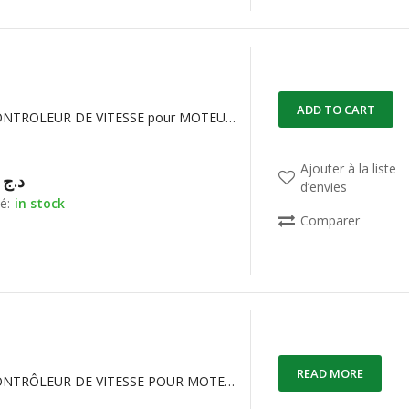
ADD TO CART
ESC50A CONTROLEUR DE VITESSE pour MOTEUR BRUSHLESS ESC FW050004 FLYCOLOR FLYDRAGON
Ajouter à la liste
00,00
د.ج
d’envies
é:
in stock
Comparer
READ MORE
ESC60A CONTRÔLEUR DE VITESSE POUR MOTEUR BRUSHLESS