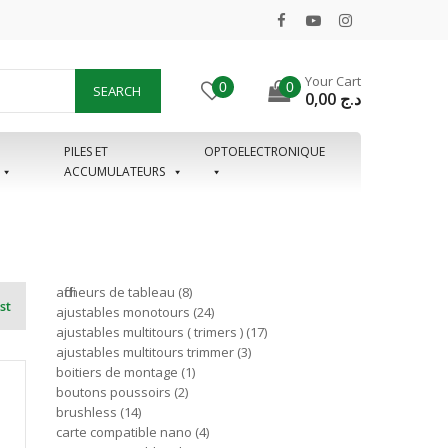
Your Cart
0
0
SEARCH
0,00
د.ج
PILES ET
OPTOELECTRONIQUE
ACCUMULATEURS
afficheurs de tableau
8
st
ajustables monotours
24
ajustables multitours ( trimers )
17
ajustables multitours trimmer
3
boitiers de montage
1
boutons poussoirs
2
brushless
14
carte compatible nano
4