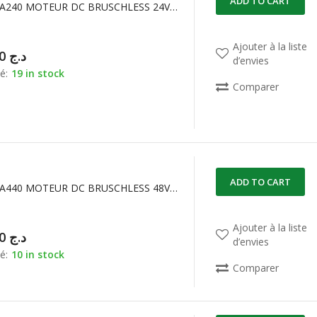
ADD TO CART
42BLDC65A240 MOTEUR DC BRUSCHLESS 24VDC 31W 3000RPM MotionKing
Ajouter à la liste
12.500,00
د.ج
d’envies
é:
19 in stock
Comparer
ADD TO CART
60BLDC70A440 MOTEUR DC BRUSCHLESS 48VDC 157W 4.33A 3000RPM MotionKing
Ajouter à la liste
22.000,00
د.ج
d’envies
é:
10 in stock
Comparer