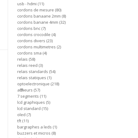
usb - hdmi
11
cordons de mesure
80
cordons banaane 2mm
8
cordons banane 4mm
32
cordons bnc
7
cordons crocodile
4
cordons divers
23
cordons multimetres
2
cordons sma
4
relais
58
relais reed
3
relais standards
54
relais statiques
1
optoelectronique
218
afficheurs
57
7 segments
11
lcd graphiques
5
lcd standard
15
oled
7
tft
11
bargraphes a leds
1
buzzers et micros
8