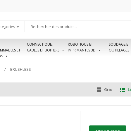
ategories
CONNECTIQUE,
ROBOTIQUE ET
SOUDAGE ET
MMABLES ET
CABLES ET BOITIERS
IMPRIMANTES 3D
OUTILLAGES
RS
BRUSHLESS
Grid
Li