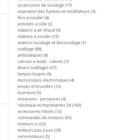
accessoires de soudage
17
aspiration des fumees et ventillateurs
9
fers a souder
4
pistolets a colle
2
stations a air chaud
9
stations a souder
12
stations soudage et dessoudage
1
outillage
88
antistatiques
6
caisses a outils - valises
7
divers outillages
37
lampes loupes
9
microscopes electroniques
4
pinces et brucelles
13
tournevis
5
visseuses - perceuses
4
robotique et imprimantes 3d
163
accessoires robots
13
commandes de moteurs
55
moteurs cc
23
moteurs pas a pas
28
servomoteurs
5