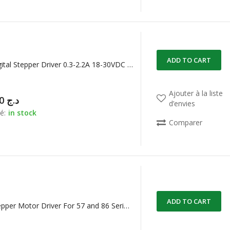
ADD TO CART
DM320 Digital Stepper Driver 0.3-2.2A 18-30VDC for Nema 8, 11, 14, 16, 17
Ajouter à la liste
11.500,00
د.ج
d’envies
é:
in stock
Comparer
ADD TO CART
DM542 Stepper Motor Driver For 57 and 86 Series 2-phase Digital Stepper Motor Driver