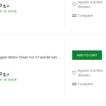
Ajouter à la liste
11.500,00
د.ج
d’envies
é:
in stock
Comparer
ADD TO CART
DM556 Stepper Motor Driver For 57 and 86 Series 2-phase Digital Stepper Motor Driver 20V a 50V DC / 1.4A a 5.6A
Ajouter à la liste
11.500,00
د.ج
d’envies
é:
in stock
Comparer