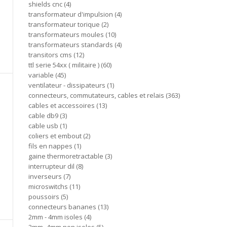
shields cnc
4
transformateur d'impulsion
4
transformateur torique
2
transformateurs moules
10
transformateurs standards
4
transitors cms
12
ttl serie 54xx ( militaire )
60
variable
45
ventilateur - dissipateurs
1
connecteurs, commutateurs, cables et relais
363
cables et accessoires
13
cable db9
3
cable usb
1
coliers et embout
2
fils en nappes
1
gaine thermoretractable
3
interrupteur dil
8
inverseurs
7
microswitchs
11
poussoirs
5
connecteurs bananes
13
2mm - 4mm isoles
4