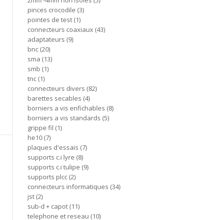
2mm -4mm non isoles
5
pinces crocodile
3
pointes de test
1
connecteurs coaxiaux
43
adaptateurs
9
bnc
20
sma
13
smb
1
tnc
1
connecteurs divers
82
barettes secables
4
borniers a vis enfichables
8
borniers a vis standards
5
grippe fil
1
he10
7
plaques d'essais
7
supports c.i lyre
8
supports c.i tulipe
9
supports plcc
2
connecteurs informatiques
34
jst
2
sub-d + capot
11
telephone et reseau
10