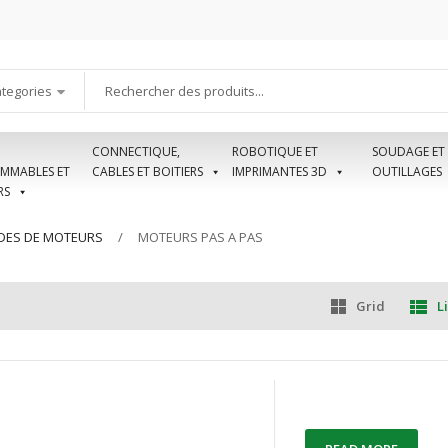
ategories
CONNECTIQUE,
ROBOTIQUE ET
SOUDAGE ET
MMABLES ET
CABLES ET BOITIERS
IMPRIMANTES 3D
OUTILLAGES
RS
ES DE MOTEURS
MOTEURS PAS A PAS
Grid
Li