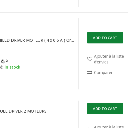
ADD TO CART
L293D SCHIELD DRIVER MOTEUR ( 4 x 0,6 A ) Original
Ajouter à la liste
50,00
د.ج
d’envies
é:
in stock
Comparer
ADD TO CART
ULE DRIVER 2 MOTEURS
Ajouter à la liste