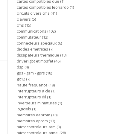
cartes compatibles due
1
cartes compatibles leonardo
1
circuits divers cms
41
claviers
5
cms
15
communications
102
commutateur
12
connecteurs speciaux
6
diodes emetrices
7
dissipateurs thermique
18
driver igbt et mosfet
46
dsp
4
gps - gsm - gprs
18
gx12
7
haute frequence
18
interrupteurs a cle
1
interrupteurs dil
1
inverseurs miniatures
1
logiciels
1
memoires eeprom
18
memoires eprom
17
microcontroleurs arm
3
microcontroleurs atmel
28