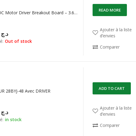
READ MORE
DRV8871 DC Motor Driver Breakout Board – 3.6A Max
Ajouter à la liste
00,00
د.ج
d’envies
é:
Out of stock
Comparer
ADD TO CART
R 28BYJ-48 Avec DRIVER
Ajouter à la liste
00,00
د.ج
d’envies
é:
in stock
Comparer