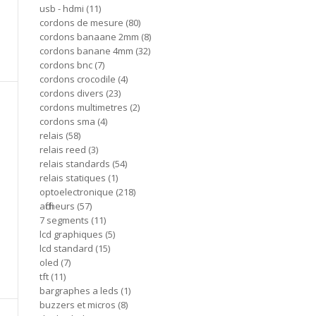
usb - hdmi
11
cordons de mesure
80
cordons banaane 2mm
8
cordons banane 4mm
32
cordons bnc
7
cordons crocodile
4
cordons divers
23
cordons multimetres
2
cordons sma
4
relais
58
relais reed
3
relais standards
54
relais statiques
1
optoelectronique
218
afficheurs
57
7 segments
11
lcd graphiques
5
lcd standard
15
oled
7
tft
11
bargraphes a leds
1
buzzers et micros
8