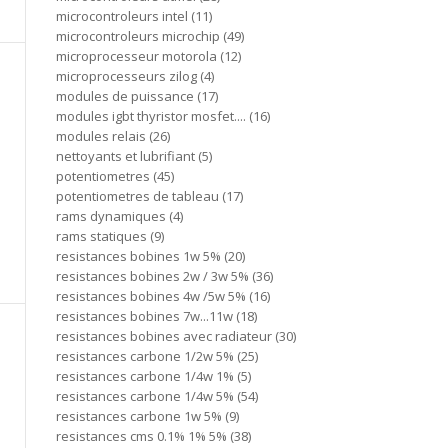
microcontroleurs intel
11
microcontroleurs microchip
49
microprocesseur motorola
12
microprocesseurs zilog
4
modules de puissance
17
modules igbt thyristor mosfet....
16
modules relais
26
nettoyants et lubrifiant
5
potentiometres
45
potentiometres de tableau
17
rams dynamiques
4
rams statiques
9
resistances bobines 1w 5%
20
resistances bobines 2w / 3w 5%
36
resistances bobines 4w /5w 5%
16
resistances bobines 7w...11w
18
resistances bobines avec radiateur
30
resistances carbone 1/2w 5%
25
resistances carbone 1/4w 1%
5
resistances carbone 1/4w 5%
54
resistances carbone 1w 5%
9
resistances cms 0.1% 1% 5%
38