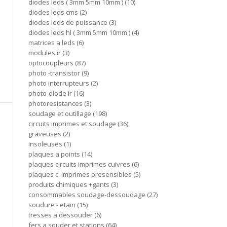
diodes leds ( 3mm 5mm 10mm )
10
diodes leds cms
2
diodes leds de puissance
3
diodes leds hl ( 3mm 5mm 10mm )
4
matrices a leds
6
modules ir
3
optocoupleurs
87
photo -transistor
9
photo interrupteurs
2
photo-diode ir
16
photoresistances
3
soudage et outillage
198
circuits imprimes et soudage
36
graveuses
2
insoleuses
1
plaques a points
14
plaques circuits imprimes cuivres
6
plaques c. imprimes presensibles
5
produits chimiques +gants
3
consommables soudage-dessoudage
27
soudure - etain
15
tresses a dessouder
6
fers a souder et stations
64