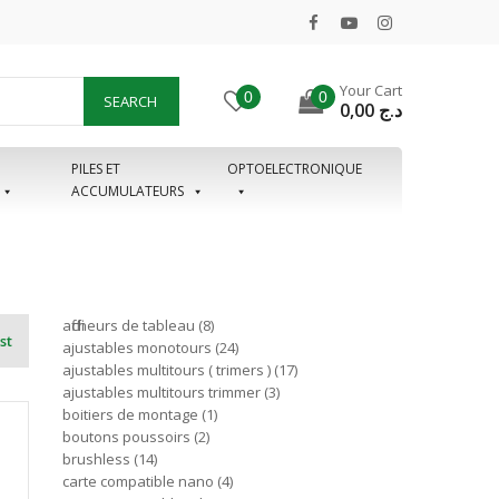
Your Cart
0
0
SEARCH
0,00
د.ج
PILES ET
OPTOELECTRONIQUE
ACCUMULATEURS
afficheurs de tableau
8
st
ajustables monotours
24
ajustables multitours ( trimers )
17
ajustables multitours trimmer
3
boitiers de montage
1
boutons poussoirs
2
brushless
14
carte compatible nano
4