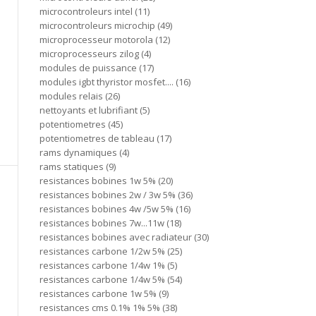
microcontroleurs intel
11
microcontroleurs microchip
49
microprocesseur motorola
12
microprocesseurs zilog
4
modules de puissance
17
modules igbt thyristor mosfet....
16
modules relais
26
nettoyants et lubrifiant
5
potentiometres
45
potentiometres de tableau
17
rams dynamiques
4
rams statiques
9
resistances bobines 1w 5%
20
resistances bobines 2w / 3w 5%
36
resistances bobines 4w /5w 5%
16
resistances bobines 7w...11w
18
resistances bobines avec radiateur
30
resistances carbone 1/2w 5%
25
resistances carbone 1/4w 1%
5
resistances carbone 1/4w 5%
54
resistances carbone 1w 5%
9
resistances cms 0.1% 1% 5%
38