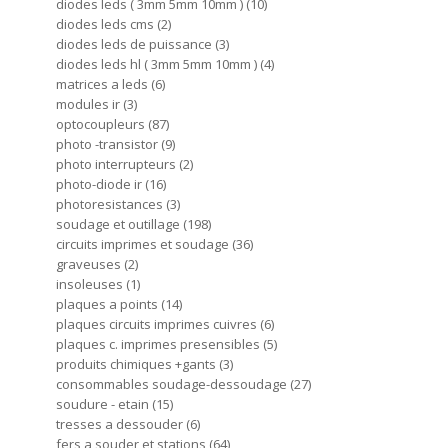
diodes leds ( 3mm 5mm 10mm )
10
diodes leds cms
2
diodes leds de puissance
3
diodes leds hl ( 3mm 5mm 10mm )
4
matrices a leds
6
modules ir
3
optocoupleurs
87
photo -transistor
9
photo interrupteurs
2
photo-diode ir
16
photoresistances
3
soudage et outillage
198
circuits imprimes et soudage
36
graveuses
2
insoleuses
1
plaques a points
14
plaques circuits imprimes cuivres
6
plaques c. imprimes presensibles
5
produits chimiques +gants
3
consommables soudage-dessoudage
27
soudure - etain
15
tresses a dessouder
6
fers a souder et stations
64