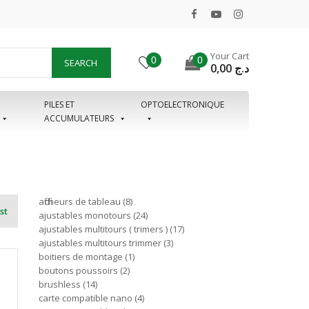
Your Cart
0
0
SEARCH
0,00
د.ج
PILES ET
OPTOELECTRONIQUE
ACCUMULATEURS
afficheurs de tableau
8
st
ajustables monotours
24
ajustables multitours ( trimers )
17
ajustables multitours trimmer
3
boitiers de montage
1
boutons poussoirs
2
brushless
14
carte compatible nano
4