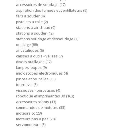
accessoires de soudage
17
aspiration des fumees et ventillateurs
9
fers a souder
4
pistolets a colle
2
stations a air chaud
9
stations a souder
12
stations soudage et dessoudage
1
outillage
88
antistatiques
6
caisses a outils - valises
7
divers outillages
37
lampes loupes
9
microscopes electroniques
4
pinces et brucelles
13
tournevis
5
visseuses - perceuses
4
robotique et imprimantes 3d
163
accessoires robots
13
commandes de moteurs
55
moteurs cc
23
moteurs pas a pas
28
servomoteurs
5