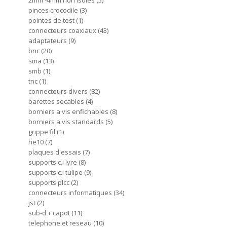
2mm -4mm non isoles
5
pinces crocodile
3
pointes de test
1
connecteurs coaxiaux
43
adaptateurs
9
bnc
20
sma
13
smb
1
tnc
1
connecteurs divers
82
barettes secables
4
borniers a vis enfichables
8
borniers a vis standards
5
grippe fil
1
he10
7
plaques d'essais
7
supports c.i lyre
8
supports c.i tulipe
9
supports plcc
2
connecteurs informatiques
34
jst
2
sub-d + capot
11
telephone et reseau
10