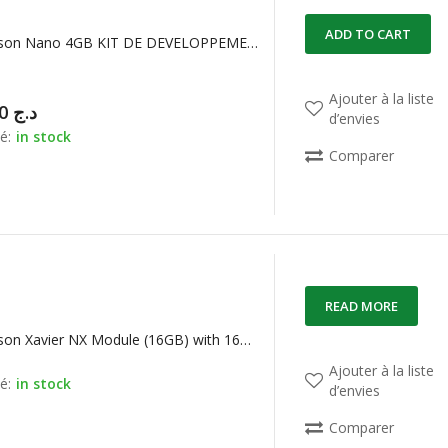
ADD TO CART
NVIDIA Jetson Nano 4GB KIT DE DEVELOPPEMENT
Ajouter à la liste
66.500,00
د.ج
d’envies
é:
in stock
Comparer
READ MORE
NVIDIA Jetson Xavier NX Module (16GB) with 16GB EMMC
Ajouter à la liste
é:
in stock
d’envies
Comparer