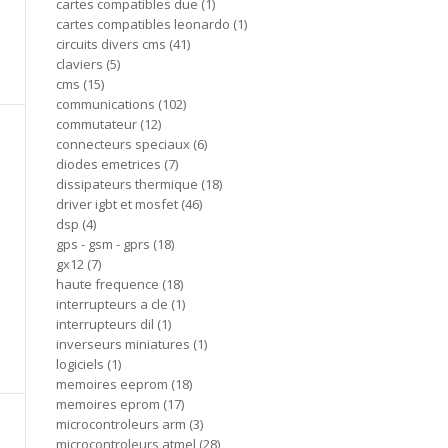
cartes compatibles due
1
cartes compatibles leonardo
1
circuits divers cms
41
claviers
5
cms
15
communications
102
commutateur
12
connecteurs speciaux
6
diodes emetrices
7
dissipateurs thermique
18
driver igbt et mosfet
46
dsp
4
gps - gsm - gprs
18
gx12
7
haute frequence
18
interrupteurs a cle
1
interrupteurs dil
1
inverseurs miniatures
1
logiciels
1
memoires eeprom
18
memoires eprom
17
microcontroleurs arm
3
microcontroleurs atmel
28