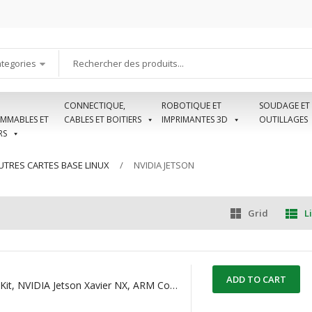
ategories
CONNECTIQUE,
ROBOTIQUE ET
SOUDAGE ET
MMABLES ET
CABLES ET BOITIERS
IMPRIMANTES 3D
OUTILLAGES
RS
UTRES CARTES BASE LINUX
NVIDIA JETSON
Grid
Li
ADD TO CART
Developer Kit, NVIDIA Jetson Xavier NX, ARM Cortex-A78AE CPU, Volta, 8GB RAM ( 110061381 )