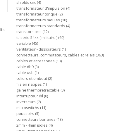
shields cnc
4
transformateur d'impulsion
4
transformateur torique
2
transformateurs moules
10
transformateurs standards
4
lts
transitors cms
12
ttl serie 54xx ( militaire )
60
variable
45
ventilateur - dissipateurs
1
connecteurs, commutateurs, cables et relais
363
cables et accessoires
13
cable db9
3
cable usb
1
coliers et embout
2
fils en nappes
1
gaine thermoretractable
3
interrupteur dil
8
inverseurs
7
microswitchs
11
poussoirs
5
connecteurs bananes
13
2mm - 4mm isoles
4