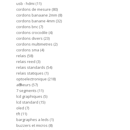
usb - hdmi
11
cordons de mesure
80
cordons banaane 2mm
8
cordons banane 4mm
32
cordons bnc
7
cordons crocodile
4
cordons divers
23
cordons multimetres
2
cordons sma
4
relais
58
relais reed
3
relais standards
54
relais statiques
1
optoelectronique
218
afficheurs
57
7 segments
11
lcd graphiques
5
lcd standard
15
oled
7
tft
11
bargraphes a leds
1
buzzers et micros
8