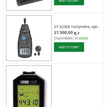
ADD TO CART
DT-6236B Tachymètre, optique/contact, 5 trs/min à 99999 trs/min, 160mm x 72mm x 37mm
21.500,00
د.ج
Disponibilité:
in stock
ADD TO CART