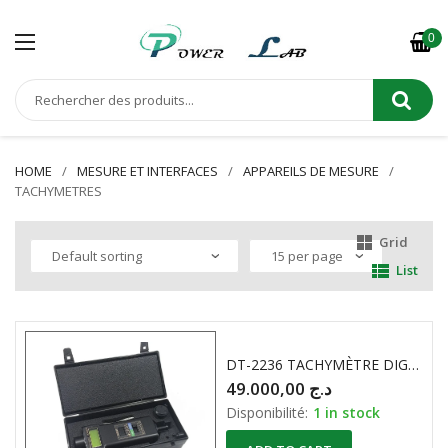
0
HOME
MESURE ET INTERFACES
APPAREILS DE MESURE
TACHYMETRES
Grid
List
DT-2236 TACHYMÈTRE DIGITAL À CONTACT ET À RÉFLEXION LUTRON
49.000,00
د.ج
Disponibilité:
1 in stock