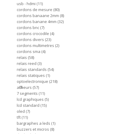
usb - hdmi
11
cordons de mesure
80
cordons banaane 2mm
8
cordons banane 4mm
32
cordons bnc
7
cordons crocodile
4
cordons divers
23
cordons multimetres
2
cordons sma
4
relais
58
relais reed
3
relais standards
54
relais statiques
1
optoelectronique
218
afficheurs
57
7 segments
11
lcd graphiques
5
lcd standard
15
oled
7
tft
11
bargraphes a leds
1
buzzers et micros
8