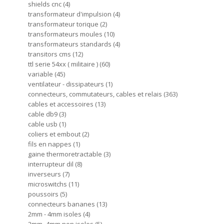
shields cnc
4
transformateur d'impulsion
4
transformateur torique
2
transformateurs moules
10
transformateurs standards
4
transitors cms
12
ttl serie 54xx ( militaire )
60
variable
45
ventilateur - dissipateurs
1
connecteurs, commutateurs, cables et relais
363
cables et accessoires
13
cable db9
3
cable usb
1
coliers et embout
2
fils en nappes
1
gaine thermoretractable
3
interrupteur dil
8
inverseurs
7
microswitchs
11
poussoirs
5
connecteurs bananes
13
2mm - 4mm isoles
4