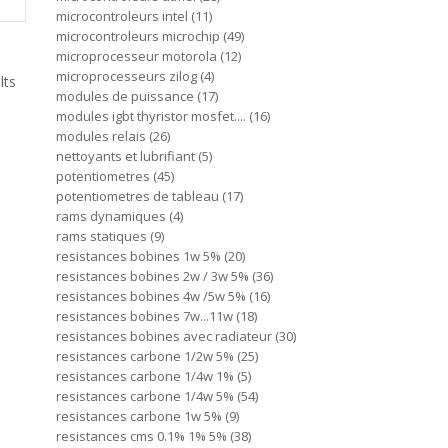
microcontroleurs intel
11
microcontroleurs microchip
49
microprocesseur motorola
12
microprocesseurs zilog
4
lts
modules de puissance
17
modules igbt thyristor mosfet....
16
modules relais
26
nettoyants et lubrifiant
5
potentiometres
45
potentiometres de tableau
17
rams dynamiques
4
rams statiques
9
resistances bobines 1w 5%
20
resistances bobines 2w / 3w 5%
36
resistances bobines 4w /5w 5%
16
resistances bobines 7w...11w
18
resistances bobines avec radiateur
30
resistances carbone 1/2w 5%
25
resistances carbone 1/4w 1%
5
resistances carbone 1/4w 5%
54
resistances carbone 1w 5%
9
resistances cms 0.1% 1% 5%
38