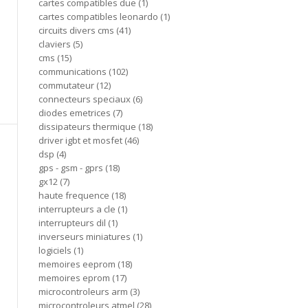
cartes compatibles due
1
cartes compatibles leonardo
1
circuits divers cms
41
claviers
5
cms
15
communications
102
commutateur
12
connecteurs speciaux
6
diodes emetrices
7
dissipateurs thermique
18
driver igbt et mosfet
46
dsp
4
gps - gsm - gprs
18
gx12
7
haute frequence
18
interrupteurs a cle
1
interrupteurs dil
1
inverseurs miniatures
1
logiciels
1
memoires eeprom
18
memoires eprom
17
microcontroleurs arm
3
microcontroleurs atmel
28