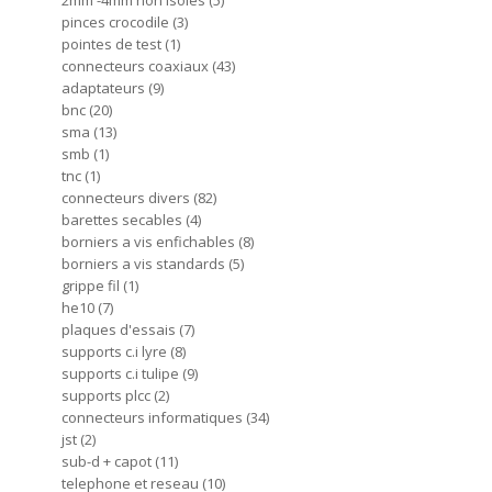
2mm -4mm non isoles
5
pinces crocodile
3
pointes de test
1
connecteurs coaxiaux
43
adaptateurs
9
bnc
20
sma
13
smb
1
tnc
1
connecteurs divers
82
barettes secables
4
borniers a vis enfichables
8
borniers a vis standards
5
grippe fil
1
he10
7
plaques d'essais
7
supports c.i lyre
8
supports c.i tulipe
9
supports plcc
2
connecteurs informatiques
34
jst
2
sub-d + capot
11
telephone et reseau
10