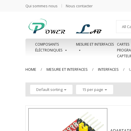
Qui sommes nous
Nous contacter
All C
COMPOSANTS
MESURE ET INTERFACES
CARTES
ÉLÉCTRONIQUES
PROGRA
CAPTEU
HOME
MESURE ET INTERFACES
INTERFACES
Default sorting
15 per page
ADAPTATEU