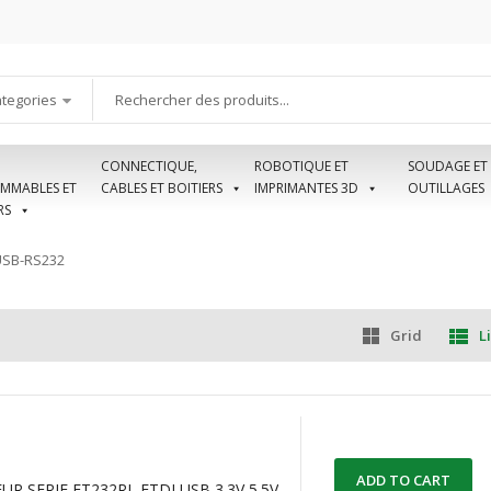
ategories
CONNECTIQUE,
ROBOTIQUE ET
SOUDAGE ET
MMABLES ET
CABLES ET BOITIERS
IMPRIMANTES 3D
OUTILLAGES
RS
USB-RS232
Grid
Li
ADD TO CART
R SERIE FT232RL FTDI USB 3.3V 5.5V