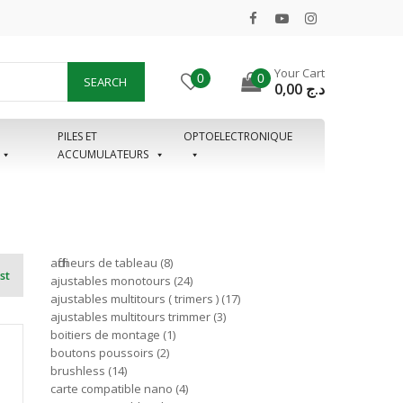
Your Cart
0
0
SEARCH
0,00
د.ج
PILES ET
OPTOELECTRONIQUE
ACCUMULATEURS
afficheurs de tableau
8
st
ajustables monotours
24
ajustables multitours ( trimers )
17
ajustables multitours trimmer
3
boitiers de montage
1
boutons poussoirs
2
brushless
14
carte compatible nano
4