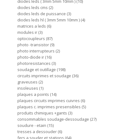
diodes leds ( 3mm 5mm 10mm )
10
diodes leds cms
2
diodes leds de puissance
3
diodes leds hl ( 3mm 5mm 10mm )
4
matrices a leds
6
modules ir
3
optocoupleurs
87
photo -transistor
9
photo interrupteurs
2
photo-diode ir
16
photoresistances
3
soudage et outillage
198
circuits imprimes et soudage
36
graveuses
2
insoleuses
1
plaques a points
14
plaques circuits imprimes cuivres
6
plaques c. imprimes presensibles
5
produits chimiques +gants
3
consommables soudage-dessoudage
27
soudure - etain
15
tresses a dessouder
6
fers a souder et stations
64