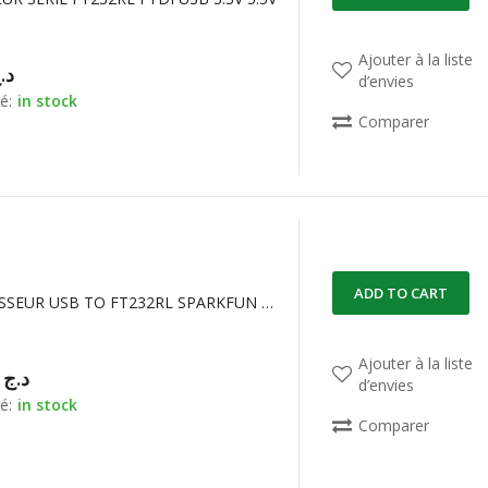
Ajouter à la liste
د.
d’envies
é:
in stock
Comparer
ADD TO CART
CONVERTISSEUR USB TO FT232RL SPARKFUN BOB-12731
Ajouter à la liste
00,00
د.ج
d’envies
é:
in stock
Comparer