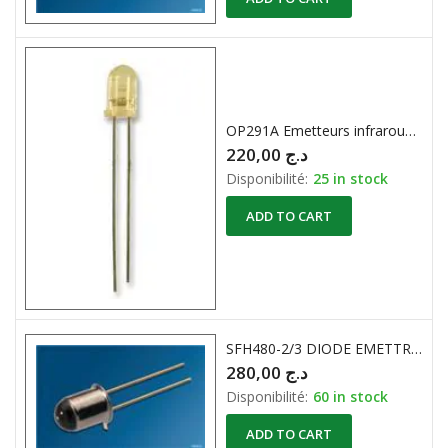
OP291A Emetteurs infrarouges – Haute puissance Infrared 890nm
220,00
د.ج
Disponibilité:
25 in stock
ADD TO CART
SFH480-2/3 DIODE EMETTRICE DE PUISSANCE 880nm
280,00
د.ج
Disponibilité:
60 in stock
ADD TO CART