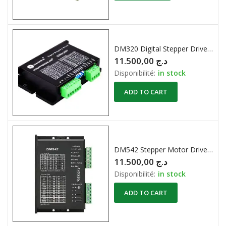
DM320 Digital Stepper Driver 0.3-2.2A 18-30VDC for Nema 8, 11, 14, 16, 17
11.500,00
د.ج
Disponibilité:
in stock
ADD TO CART
DM542 Stepper Motor Driver For 57 and 86 Series 2-phase Digital Stepper Motor Driver
11.500,00
د.ج
Disponibilité:
in stock
ADD TO CART