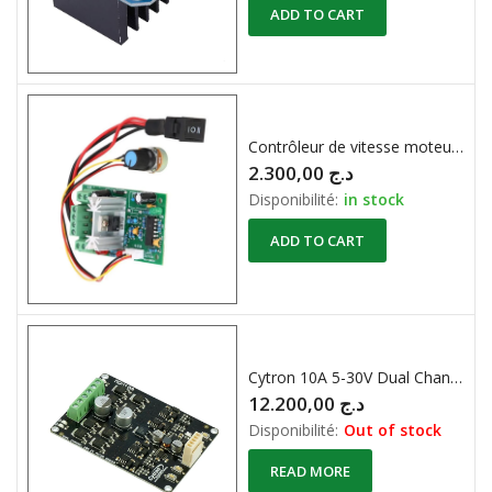
ADD TO CART
Contrôleur de vitesse moteur DC – SURENHAP – 6A/150W – Régulation PWM
2.300,00
د.ج
Disponibilité:
in stock
ADD TO CART
Cytron 10A 5-30V Dual Channel DC Motor Driver
12.200,00
د.ج
Disponibilité:
Out of stock
READ MORE