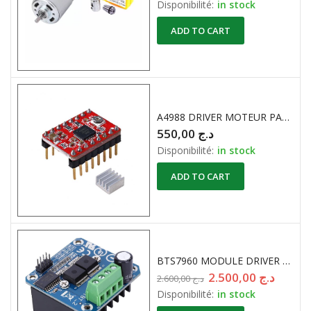
Disponibilité:
in stock
ADD TO CART
A4988 DRIVER MOTEUR PAS A PAS
550,00
د.ج
Disponibilité:
in stock
ADD TO CART
BTS7960 MODULE DRIVER MOTEUR 5.5-27V 43Amax HW-039
2.500,00
د.ج
2.600,00
د.ج
Disponibilité:
in stock