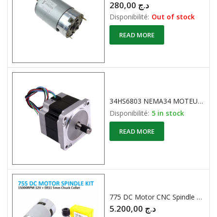
280,00
د.ج
Disponibilité:
Out of stock
READ MORE
34HS6803 NEMA34 MOTEUR PAS A PAS 34 HS 2 PHASES 3,5mH
Disponibilité:
5 in stock
READ MORE
775 DC Motor CNC Spindle with ER11 Collet Kit
5.200,00
د.ج