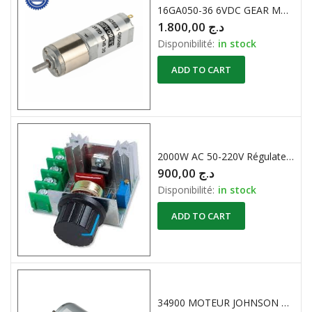
16GA050-36 6VDC GEAR MOTOR 180RPM ( Moteur à Engrenage )
1.800,00
د.ج
Disponibilité:
in stock
ADD TO CART
2000W AC 50-220V Régulateur de Tension Réglable Controleur de Vitesse MOTEUR AC PWM
900,00
د.ج
Disponibilité:
in stock
ADD TO CART
34900 MOTEUR JOHNSON 12VDC