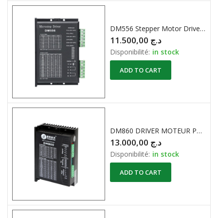
DM556 Stepper Motor Driver For 57 and 86 Series 2-phase Digital Stepper Motor Driver 20V a 50V DC / 1.4A a 5.6A
11.500,00
د.ج
Disponibilité:
in stock
ADD TO CART
DM860 DRIVER MOTEUR PAS A PAS 2 PHASES
13.000,00
د.ج
Disponibilité:
in stock
ADD TO CART