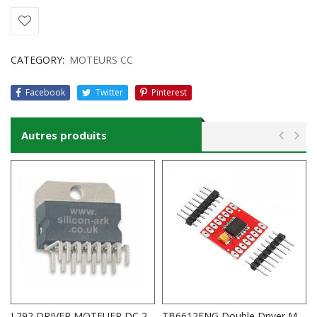
CATEGORY:
MOTEURS CC
Facebook
Twitter
Pinterest
Autres produits
L292 DRIVER MOTEUER DC 2A 36V
TB6612FNG Double Driver MOTEUR DC 1A ( drv 8833 )