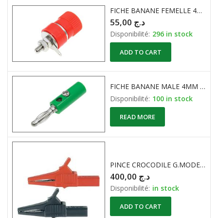
FICHE BANANE FEMELLE 4MM Non ISOLE 60V 24A ROUGE
55,00
د.ج
Disponibilité:
296 in stock
ADD TO CART
FICHE BANANE MALE 4MM 30V 32A VERT
Disponibilité:
100 in stock
READ MORE
PINCE CROCODILE G.MODEL ISOLE NOIR ET ROUGE ( la paire )
400,00
د.ج
Disponibilité:
in stock
ADD TO CART