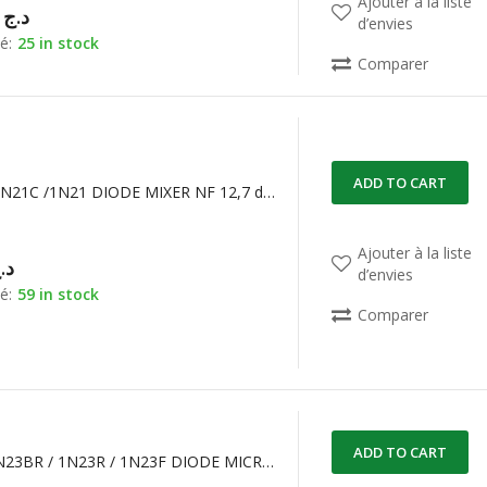
Ajouter à la liste
00,00
د.ج
d’envies
é:
25 in stock
Comparer
ADD TO CART
1N21BR /1N21C /1N21 DIODE MIXER NF 12,7 dB à 3 GHz.
Ajouter à la liste
د.
d’envies
é:
59 in stock
Comparer
ADD TO CART
1N23C / 1N23BR / 1N23R / 1N23F DIODE MICROWAVE DC-15Ghz