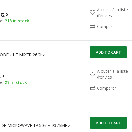
Ajouter à la liste
00,00
د.ج
d’envies
é:
218 in stock
Comparer
ADD TO CART
IODE UHF MIXER 26Ghz
Ajouter à la liste
د.
d’envies
é:
27 in stock
Comparer
ADD TO CART
ODE MICROWAVE 1V 50mA 9375MHZ