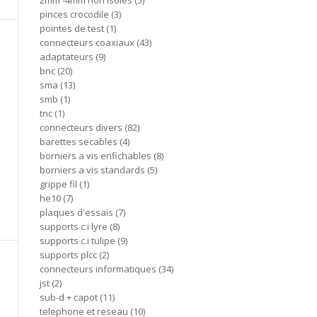
2mm -4mm non isoles
5
pinces crocodile
3
pointes de test
1
connecteurs coaxiaux
43
adaptateurs
9
bnc
20
sma
13
smb
1
tnc
1
connecteurs divers
82
barettes secables
4
borniers a vis enfichables
8
borniers a vis standards
5
grippe fil
1
he10
7
plaques d'essais
7
supports c.i lyre
8
supports c.i tulipe
9
supports plcc
2
connecteurs informatiques
34
jst
2
sub-d + capot
11
telephone et reseau
10