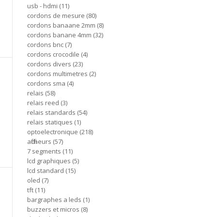
usb - hdmi
11
cordons de mesure
80
cordons banaane 2mm
8
cordons banane 4mm
32
cordons bnc
7
cordons crocodile
4
cordons divers
23
cordons multimetres
2
cordons sma
4
relais
58
relais reed
3
relais standards
54
relais statiques
1
optoelectronique
218
afficheurs
57
7 segments
11
lcd graphiques
5
lcd standard
15
oled
7
tft
11
bargraphes a leds
1
buzzers et micros
8