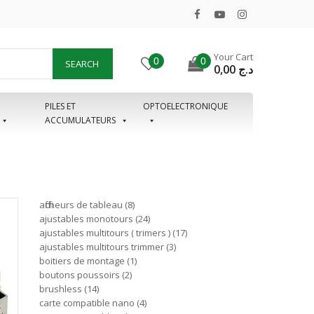
Your Cart
0
0
SEARCH
0,00
د.ج
PILES ET
OPTOELECTRONIQUE
ACCUMULATEURS
afficheurs de tableau
8
ajustables monotours
24
ajustables multitours ( trimers )
17
ajustables multitours trimmer
3
boitiers de montage
1
boutons poussoirs
2
brushless
14
carte compatible nano
4