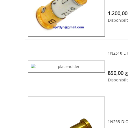
1.2
Disponibilit
1N2510 D
850,00
ج
Disponibilit
1N263 DI