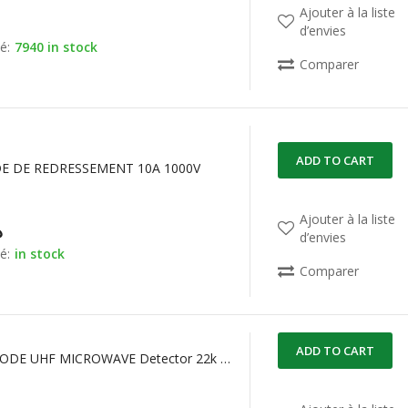
Ajouter à la liste
d’envies
é:
7940 in stock
Comparer
ADD TO CART
DE DE REDRESSEMENT 10A 1000V
Ajouter à la liste
د
d’envies
é:
in stock
Comparer
ADD TO CART
1N2102 DIODE UHF MICROWAVE Detector 22k Ohms Z(v) Max 3Ghz F(test)