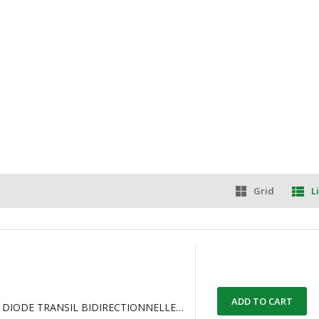
Grid
Li
ADD TO CART
1.5KE15CA DIODE TRANSIL BIDIRECTIONNELLE 12.8 V, 21.2 V.