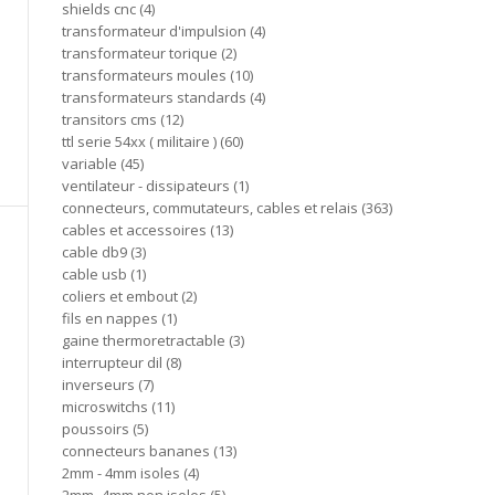
shields cnc
4
transformateur d'impulsion
4
transformateur torique
2
transformateurs moules
10
transformateurs standards
4
transitors cms
12
ttl serie 54xx ( militaire )
60
variable
45
ventilateur - dissipateurs
1
connecteurs, commutateurs, cables et relais
363
cables et accessoires
13
cable db9
3
cable usb
1
coliers et embout
2
fils en nappes
1
gaine thermoretractable
3
interrupteur dil
8
inverseurs
7
microswitchs
11
poussoirs
5
connecteurs bananes
13
2mm - 4mm isoles
4