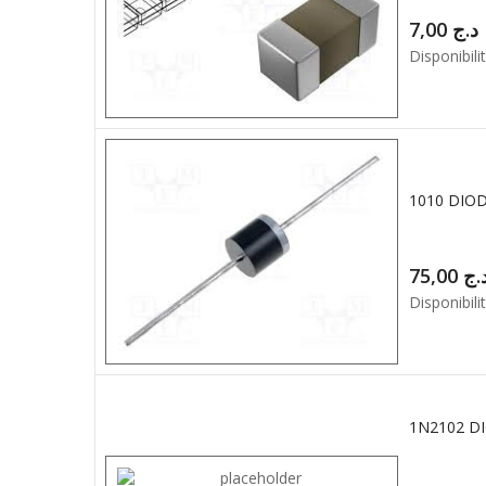
7,00
د.ج
Disponibilit
1010 DIO
75,00
.ج
Disponibilit