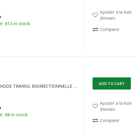
Ajouter à la liste
د
d’envies
é:
613 in stock
Comparer
ADD TO CART
1.5KE18A DIODE TRANSIL BIDIRECTIONNELLE 18V 1500W
Ajouter à la liste
د
d’envies
é:
88 in stock
Comparer