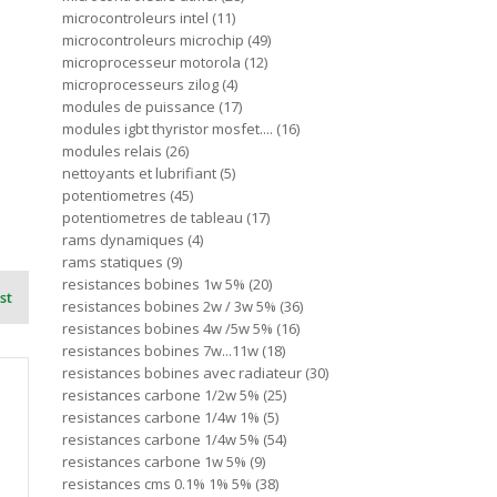
microcontroleurs intel
11
microcontroleurs microchip
49
microprocesseur motorola
12
microprocesseurs zilog
4
modules de puissance
17
modules igbt thyristor mosfet....
16
modules relais
26
nettoyants et lubrifiant
5
potentiometres
45
potentiometres de tableau
17
rams dynamiques
4
rams statiques
9
resistances bobines 1w 5%
20
st
resistances bobines 2w / 3w 5%
36
resistances bobines 4w /5w 5%
16
resistances bobines 7w...11w
18
resistances bobines avec radiateur
30
resistances carbone 1/2w 5%
25
resistances carbone 1/4w 1%
5
resistances carbone 1/4w 5%
54
resistances carbone 1w 5%
9
resistances cms 0.1% 1% 5%
38