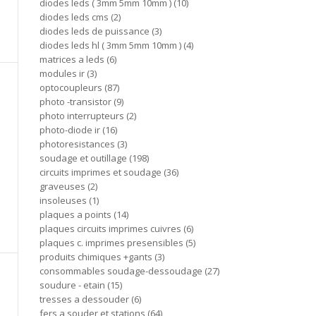
diodes leds ( 3mm 5mm 10mm )
10
diodes leds cms
2
diodes leds de puissance
3
diodes leds hl ( 3mm 5mm 10mm )
4
matrices a leds
6
modules ir
3
optocoupleurs
87
photo -transistor
9
photo interrupteurs
2
photo-diode ir
16
photoresistances
3
soudage et outillage
198
circuits imprimes et soudage
36
graveuses
2
insoleuses
1
plaques a points
14
plaques circuits imprimes cuivres
6
plaques c. imprimes presensibles
5
produits chimiques +gants
3
consommables soudage-dessoudage
27
soudure - etain
15
tresses a dessouder
6
fers a souder et stations
64