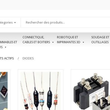
ategories
CONNECTIQUE,
ROBOTIQUE ET
SOUDAGE ET
MMABLES ET
CABLES ET BOITIERS
IMPRIMANTES 3D
OUTILLAGES
RS
S ACTIFS
DIODES