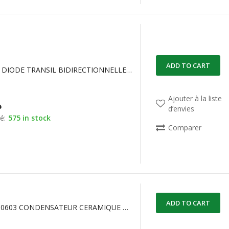
ADD TO CART
1.5KE39CA DIODE TRANSIL BIDIRECTIONNELLE 33.3 V, 53.9 V
Ajouter à la liste
د
d’envies
é:
575 in stock
Comparer
ADD TO CART
100nF 50V 0603 CONDENSATEUR CERAMIQUE CMS