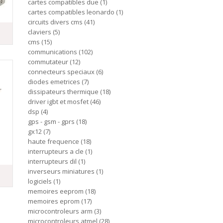
cartes compatibles due
1
cartes compatibles leonardo
1
circuits divers cms
41
claviers
5
cms
15
communications
102
commutateur
12
connecteurs speciaux
6
diodes emetrices
7
dissipateurs thermique
18
driver igbt et mosfet
46
dsp
4
gps - gsm - gprs
18
gx12
7
haute frequence
18
interrupteurs a cle
1
interrupteurs dil
1
inverseurs miniatures
1
logiciels
1
memoires eeprom
18
memoires eprom
17
microcontroleurs arm
3
microcontroleurs atmel
28