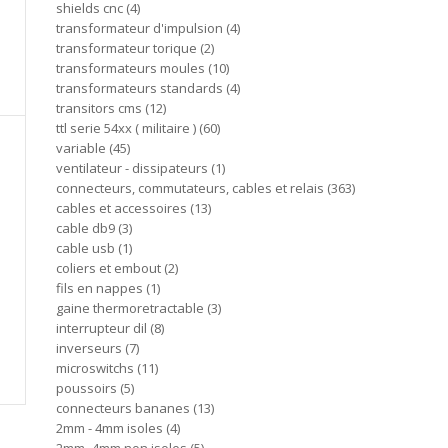
shields cnc
4
transformateur d'impulsion
4
transformateur torique
2
transformateurs moules
10
transformateurs standards
4
transitors cms
12
ttl serie 54xx ( militaire )
60
variable
45
ventilateur - dissipateurs
1
connecteurs, commutateurs, cables et relais
363
cables et accessoires
13
cable db9
3
cable usb
1
coliers et embout
2
fils en nappes
1
gaine thermoretractable
3
interrupteur dil
8
inverseurs
7
microswitchs
11
poussoirs
5
connecteurs bananes
13
2mm - 4mm isoles
4