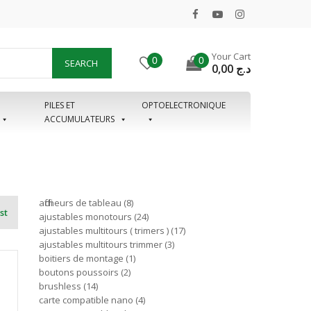
Your Cart
0
0
SEARCH
0,00
د.ج
PILES ET
OPTOELECTRONIQUE
ACCUMULATEURS
afficheurs de tableau
8
st
ajustables monotours
24
ajustables multitours ( trimers )
17
ajustables multitours trimmer
3
boitiers de montage
1
boutons poussoirs
2
brushless
14
carte compatible nano
4