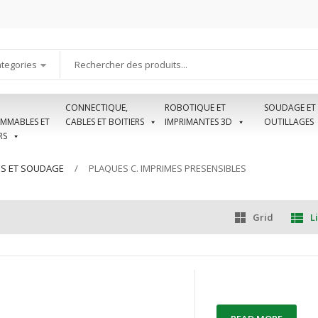
ategories
CONNECTIQUE,
ROBOTIQUE ET
SOUDAGE ET
MMABLES ET
CABLES ET BOITIERS
IMPRIMANTES 3D
OUTILLAGES
RS
ES ET SOUDAGE
PLAQUES C. IMPRIMES PRESENSIBLES
Grid
Li