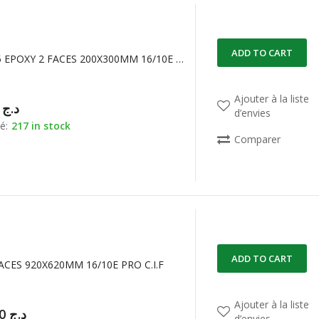
ADD TO CART
120306Z35 EPOXY 2 FACES 200X300MM 16/10E PRO BUNGARD FR4
Ajouter à la liste
00,00
د.ج
d’envies
é:
217 in stock
Comparer
ADD TO CART
ACES 920X620MM 16/10E PRO C.I.F
Ajouter à la liste
19.800,00
د.ج
d’envies