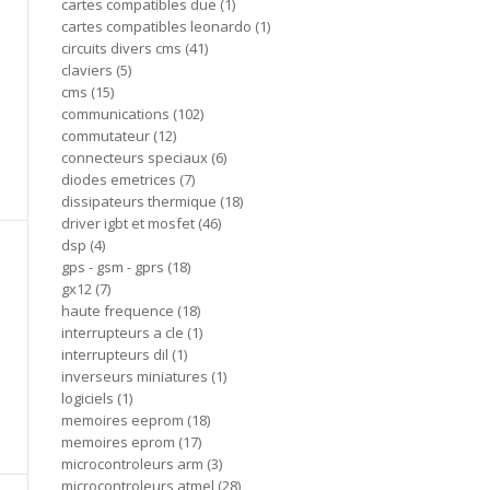
cartes compatibles due
1
cartes compatibles leonardo
1
circuits divers cms
41
claviers
5
cms
15
communications
102
commutateur
12
connecteurs speciaux
6
diodes emetrices
7
dissipateurs thermique
18
driver igbt et mosfet
46
dsp
4
gps - gsm - gprs
18
gx12
7
haute frequence
18
interrupteurs a cle
1
interrupteurs dil
1
inverseurs miniatures
1
logiciels
1
memoires eeprom
18
memoires eprom
17
microcontroleurs arm
3
microcontroleurs atmel
28