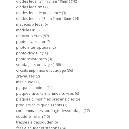
diodes leds ( 3mm 5mm 10mm )
10
diodes leds cms
2
diodes leds de puissance
3
diodes leds hl ( 3mm 5mm 10mm )
4
matrices a leds
6
modules ir
3
optocoupleurs
87
photo -transistor
9
photo interrupteurs
2
photo-diode ir
16
photoresistances
3
soudage et outillage
198
circuits imprimes et soudage
36
graveuses
2
insoleuses
1
plaques a points
14
plaques circuits imprimes cuivres
6
plaques c. imprimes presensibles
5
produits chimiques +gants
3
consommables soudage-dessoudage
27
soudure - etain
15
tresses a dessouder
6
fers a souder et stations
64