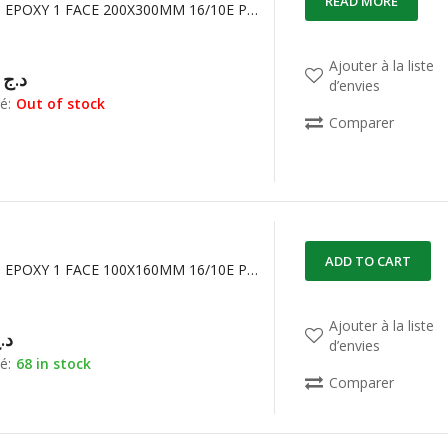
READ MORE
120306E35 EPOXY 1 FACE 200X300MM 16/10E PRO BUNGARD FR4
Ajouter à la liste
00,00
د.ج
d’envies
é:
Out of stock
Comparer
ADD TO CART
120306E35 EPOXY 1 FACE 100X160MM 16/10E PRO BUNGARD FR4
Ajouter à la liste
د.
d’envies
é:
68 in stock
Comparer