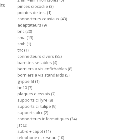
2mm -4mm non isoles
5
lts
pinces crocodile
3
pointes de test
1
connecteurs coaxiaux
43
adaptateurs
9
bnc
20
sma
13
smb
1
tnc
1
connecteurs divers
82
barettes secables
4
borniers a vis enfichables
8
borniers a vis standards
5
grippe fil
1
he10
7
plaques d'essais
7
supports c.i lyre
8
supports c.i tulipe
9
supports plcc
2
connecteurs informatiques
34
jst
2
sub-d + capot
11
telephone et reseau
10