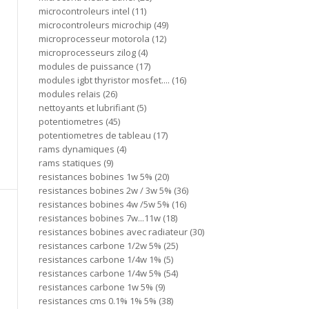
microcontroleurs intel
11
microcontroleurs microchip
49
microprocesseur motorola
12
microprocesseurs zilog
4
modules de puissance
17
modules igbt thyristor mosfet....
16
modules relais
26
nettoyants et lubrifiant
5
potentiometres
45
potentiometres de tableau
17
rams dynamiques
4
rams statiques
9
resistances bobines 1w 5%
20
resistances bobines 2w / 3w 5%
36
resistances bobines 4w /5w 5%
16
resistances bobines 7w...11w
18
resistances bobines avec radiateur
30
resistances carbone 1/2w 5%
25
resistances carbone 1/4w 1%
5
resistances carbone 1/4w 5%
54
resistances carbone 1w 5%
9
resistances cms 0.1% 1% 5%
38