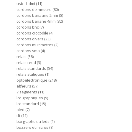
usb - hdmi
11
cordons de mesure
80
cordons banaane 2mm
8
cordons banane 4mm
32
cordons bnc
7
cordons crocodile
4
cordons divers
23
cordons multimetres
2
cordons sma
4
relais
58
relais reed
3
relais standards
54
relais statiques
1
optoelectronique
218
afficheurs
57
7 segments
11
lcd graphiques
5
lcd standard
15
oled
7
tft
11
bargraphes a leds
1
buzzers et micros
8