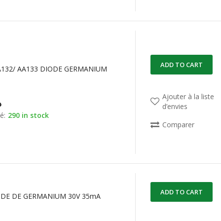
ADD TO CART
AA132/ AA133 DIODE GERMANIUM
Ajouter à la liste
د
d’envies
é:
290 in stock
Comparer
ADD TO CART
ODE DE GERMANIUM 30V 35mA