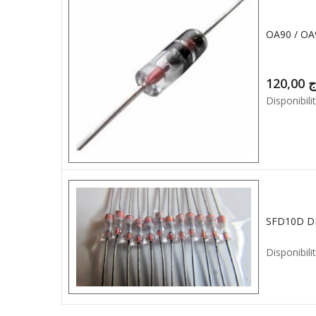
OA90 / O
120,00
ج
Disponibilit
SFD10D D
Disponibilit