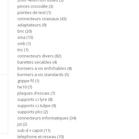
2mm -4mm non isoles
5
pinces crocodile
3
pointes de test
1
connecteurs coaxiaux
43
adaptateurs
9
bnc
20
sma
13
smb
1
tnc
1
connecteurs divers
82
barettes secables
4
borniers a vis enfichables
8
borniers a vis standards
5
grippe fil
1
he10
7
plaques d'essais
7
supports c.i lyre
8
supports c.i tulipe
9
supports plcc
2
connecteurs informatiques
34
jst
2
sub-d + capot
11
telephone et reseau
10