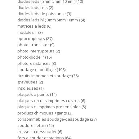
diodes leds ( 3mm 5mm 10mm )
10
diodes leds cms
2
diodes leds de puissance
3
diodes leds hl ( 3mm 5mm 10mm )
4
matrices a leds
6
modules ir
3
optocoupleurs
87
photo -transistor
9
photo interrupteurs
2
photo-diode ir
16
photoresistances
3
soudage et outillage
198
circuits imprimes et soudage
36
graveuses
2
insoleuses
1
plaques a points
14
plaques circuits imprimes cuivres
6
plaques c. imprimes presensibles
5
produits chimiques +gants
3
consommables soudage-dessoudage
27
soudure - etain
15
tresses a dessouder
6
fers a souder et stations
64