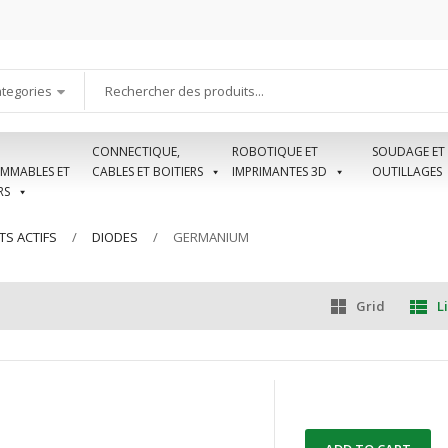
ategories
CONNECTIQUE,
ROBOTIQUE ET
SOUDAGE ET
MMABLES ET
CABLES ET BOITIERS
IMPRIMANTES 3D
OUTILLAGES
RS
S ACTIFS
DIODES
GERMANIUM
Grid
Li