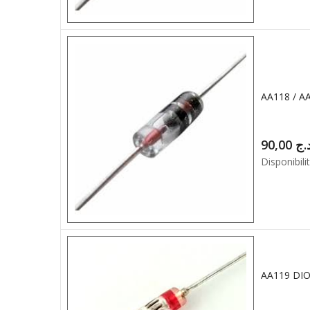
AA118 / 
90,00
.ج
Disponibilit
AA119 DI