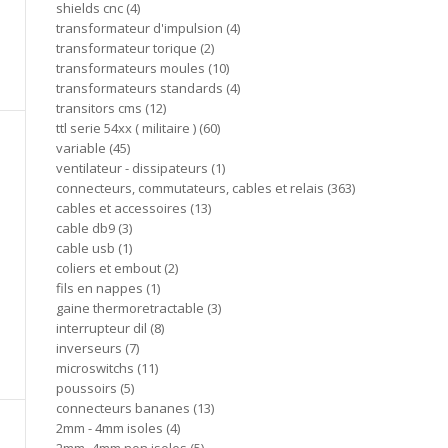
shields cnc
4
transformateur d'impulsion
4
transformateur torique
2
transformateurs moules
10
transformateurs standards
4
transitors cms
12
ttl serie 54xx ( militaire )
60
variable
45
ventilateur - dissipateurs
1
connecteurs, commutateurs, cables et relais
363
cables et accessoires
13
cable db9
3
cable usb
1
coliers et embout
2
fils en nappes
1
gaine thermoretractable
3
interrupteur dil
8
inverseurs
7
microswitchs
11
poussoirs
5
connecteurs bananes
13
2mm - 4mm isoles
4