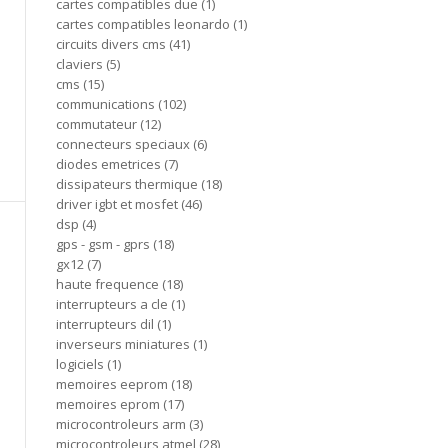
cartes compatibles due
1
cartes compatibles leonardo
1
circuits divers cms
41
claviers
5
cms
15
communications
102
commutateur
12
connecteurs speciaux
6
diodes emetrices
7
dissipateurs thermique
18
driver igbt et mosfet
46
dsp
4
gps - gsm - gprs
18
gx12
7
haute frequence
18
interrupteurs a cle
1
interrupteurs dil
1
inverseurs miniatures
1
logiciels
1
memoires eeprom
18
memoires eprom
17
microcontroleurs arm
3
microcontroleurs atmel
28