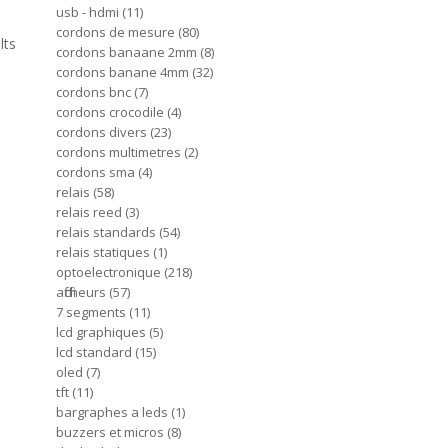
usb - hdmi
11
cordons de mesure
80
lts
cordons banaane 2mm
8
cordons banane 4mm
32
cordons bnc
7
cordons crocodile
4
cordons divers
23
cordons multimetres
2
cordons sma
4
relais
58
relais reed
3
relais standards
54
relais statiques
1
optoelectronique
218
afficheurs
57
7 segments
11
lcd graphiques
5
lcd standard
15
oled
7
tft
11
bargraphes a leds
1
buzzers et micros
8