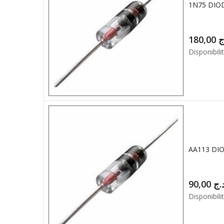
1N75 DIO
180,00
ج
Disponibilit
AA113 DI
90,00
.ج
Disponibilit