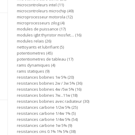
microcontroleurs intel
11
microcontroleurs microchip
49
microprocesseur motorola
12
microprocesseurs zilog
4
modules de puissance
17
modules igbt thyristor mosfet....
16
modules relais
26
nettoyants et lubrifiant
5
potentiometres
45
potentiometres de tableau
17
rams dynamiques
4
rams statiques
9
resistances bobines 1w 5%
20
resistances bobines 2w / 3w 5%
36
resistances bobines 4w /5w 5%
16
resistances bobines 7w...11w
18
resistances bobines avec radiateur
30
resistances carbone 1/2w 5%
25
resistances carbone 1/4w 1%
5
resistances carbone 1/4w 5%
54
resistances carbone 1w 5%
9
resistances cms 0.1% 1% 5%
38