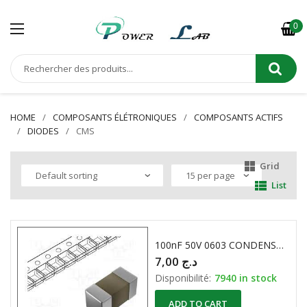
0
HOME
COMPOSANTS ÉLÉTRONIQUES
COMPOSANTS ACTIFS
DIODES
CMS
Grid
List
100nF 50V 0603 CONDENSATEUR CERAMIQUE CMS
7,00
د.ج
Disponibilité:
7940 in stock
ADD TO CART