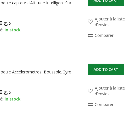
ADD TO CART
BNO055 Module capteur d’Attitude Intelligent 9 axes CJMCU-055
Ajouter à la liste
11.500,00
د.ج
d’envies
é:
in stock
Comparer
ADD TO CART
BNO085 Module Accélerometres ,Boussole,Gyroscope à 3 Axes
Ajouter à la liste
12.000,00
د.ج
d’envies
é:
in stock
Comparer