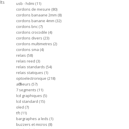
lts
usb - hdmi
11
cordons de mesure
80
cordons banaane 2mm
8
cordons banane 4mm
32
cordons bnc
7
cordons crocodile
4
cordons divers
23
cordons multimetres
2
cordons sma
4
relais
58
relais reed
3
relais standards
54
relais statiques
1
optoelectronique
218
afficheurs
57
7 segments
11
lcd graphiques
5
lcd standard
15
oled
7
tft
11
bargraphes a leds
1
buzzers et micros
8