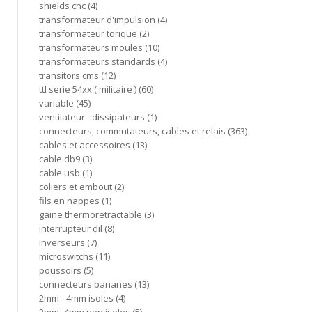
shields cnc
4
transformateur d'impulsion
4
transformateur torique
2
transformateurs moules
10
transformateurs standards
4
transitors cms
12
ttl serie 54xx ( militaire )
60
variable
45
ventilateur - dissipateurs
1
connecteurs, commutateurs, cables et relais
363
cables et accessoires
13
cable db9
3
cable usb
1
coliers et embout
2
fils en nappes
1
gaine thermoretractable
3
interrupteur dil
8
inverseurs
7
microswitchs
11
poussoirs
5
connecteurs bananes
13
2mm - 4mm isoles
4