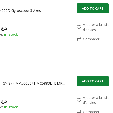
ADD TO CART
4200D Gyroscope 3 Axes
Ajouter à la liste
00,00
د.ج
d’envies
é:
in stock
Comparer
ADD TO CART
IMU 10DOF GY-87 ( MPU6050+HMC5883L+BMP180 )
Ajouter à la liste
00,00
د.ج
d’envies
é:
in stock
Comparer