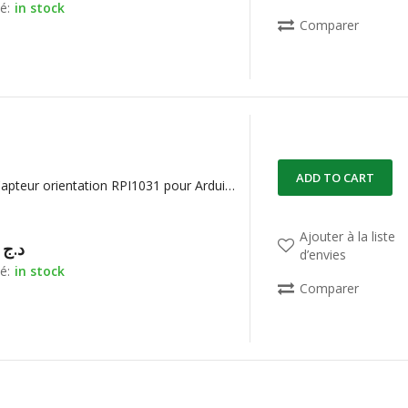
é:
in stock
Comparer
ADD TO CART
RPI-1031 Capteur orientation RPI1031 pour Arduino et Raspberry
Ajouter à la liste
00,00
د.ج
d’envies
é:
in stock
Comparer