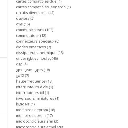
cartes compatibles due
1
cartes compatibles leonardo
1
circuits divers cms
41
claviers
5
cms
15
communications
102
commutateur
12
connecteurs speciaux
6
diodes emetrices
7
dissipateurs thermique
18
driver igbt et mosfet
46
dsp
4
gps - gsm - gprs
18
gx12
7
haute frequence
18
interrupteurs a cle
1
interrupteurs dil
1
inverseurs miniatures
1
logiciels
1
memoires eeprom
18
memoires eprom
17
microcontroleurs arm
3
microcontroleurs atmel
28