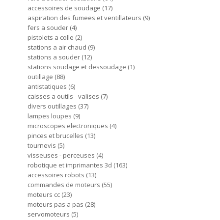
accessoires de soudage
17
aspiration des fumees et ventillateurs
9
fers a souder
4
pistolets a colle
2
stations a air chaud
9
stations a souder
12
stations soudage et dessoudage
1
outillage
88
antistatiques
6
caisses a outils - valises
7
divers outillages
37
lampes loupes
9
microscopes electroniques
4
pinces et brucelles
13
tournevis
5
visseuses - perceuses
4
robotique et imprimantes 3d
163
accessoires robots
13
commandes de moteurs
55
moteurs cc
23
moteurs pas a pas
28
servomoteurs
5