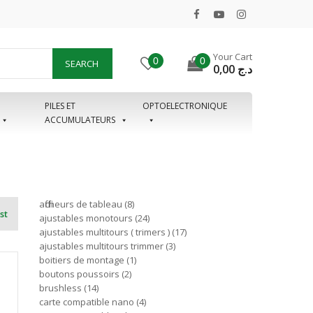
Your Cart
0
0
SEARCH
0,00
د.ج
PILES ET
OPTOELECTRONIQUE
ACCUMULATEURS
afficheurs de tableau
8
st
ajustables monotours
24
ajustables multitours ( trimers )
17
ajustables multitours trimmer
3
boitiers de montage
1
boutons poussoirs
2
brushless
14
carte compatible nano
4