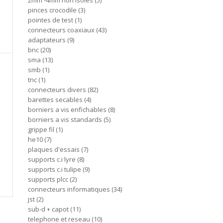
2mm -4mm non isoles
5
pinces crocodile
3
pointes de test
1
connecteurs coaxiaux
43
adaptateurs
9
bnc
20
sma
13
smb
1
tnc
1
connecteurs divers
82
barettes secables
4
borniers a vis enfichables
8
borniers a vis standards
5
grippe fil
1
he10
7
plaques d'essais
7
supports c.i lyre
8
supports c.i tulipe
9
supports plcc
2
connecteurs informatiques
34
jst
2
sub-d + capot
11
telephone et reseau
10