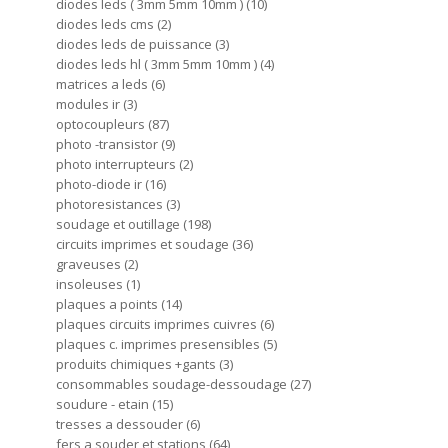
diodes leds ( 3mm 5mm 10mm )
10
diodes leds cms
2
diodes leds de puissance
3
diodes leds hl ( 3mm 5mm 10mm )
4
matrices a leds
6
modules ir
3
optocoupleurs
87
photo -transistor
9
photo interrupteurs
2
photo-diode ir
16
photoresistances
3
soudage et outillage
198
circuits imprimes et soudage
36
graveuses
2
insoleuses
1
plaques a points
14
plaques circuits imprimes cuivres
6
plaques c. imprimes presensibles
5
produits chimiques +gants
3
consommables soudage-dessoudage
27
soudure - etain
15
tresses a dessouder
6
fers a souder et stations
64