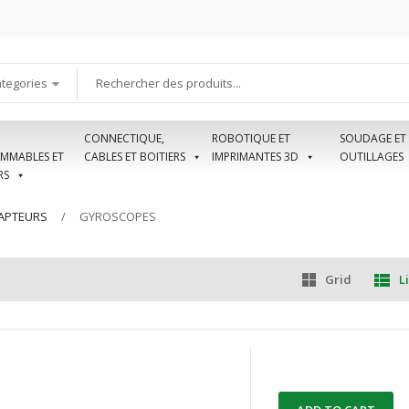
ategories
CONNECTIQUE,
ROBOTIQUE ET
SOUDAGE ET
MMABLES ET
CABLES ET BOITIERS
IMPRIMANTES 3D
OUTILLAGES
RS
APTEURS
GYROSCOPES
Grid
Li