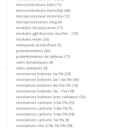
microcontroleurs intel
11
microcontroleurs microchip
49
microprocesseur motorola
12
microprocesseurs zilog
4
modules de puissance
17
modules igbt thyristor mosfet....
16
modules relais
26
nettoyants et lubrifiant
5
potentiometres
45
potentiometres de tableau
17
rams dynamiques
4
rams statiques
9
resistances bobines 1w 5%
20
resistances bobines 2w / 3w 5%
36
resistances bobines 4w /5w 5%
16
resistances bobines 7w...11w
18
resistances bobines avec radiateur
30
resistances carbone 1/2w 5%
25
resistances carbone 1/4w 1%
5
resistances carbone 1/4w 5%
54
resistances carbone 1w 5%
9
resistances cms 0.1% 1% 5%
38