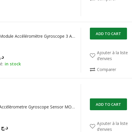
ADD TO CART
MPU6050 Module Accéléromètre Gyroscope 3 Axes
Ajouter à la liste
د.
d’envies
é:
in stock
Comparer
ADD TO CART
MPU9250 Accélèrometre Gyroscope Sensor MODULE 9-AXIS
Ajouter à la liste
00,00
د.ج
d’envies