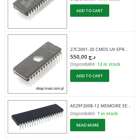
ADD TO CART
27C2001-20 CMOS UV EPROM 2MBit (512K x 8-Bit)
550,00
د.ج
Disponibilité:
12 in stock
ADD TO CART
AE29F2008-12 MEMOIRE EEPROM 5V 256K x 8/128K x 8 CMOS Flash EEPROM
Disponibilité:
7 in stock
READ MORE