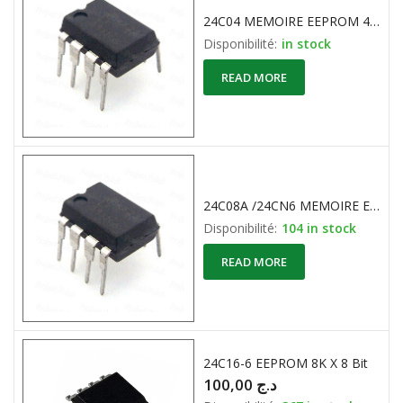
24C04 MEMOIRE EEPROM 4096×1-Bit à bus série I2C.
Disponibilité:
in stock
READ MORE
24C08A /24CN6 MEMOIRE EEPROM 1kx8bit à bus série I2C.
Disponibilité:
104 in stock
READ MORE
24C16-6 EEPROM 8K X 8 Bit
100,00
د.ج