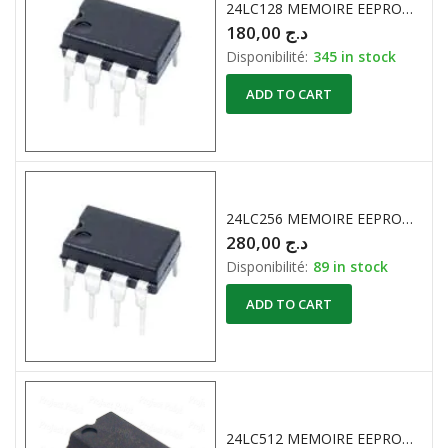
24LC128 MEMOIRE EEPROM 16K X 8bit
180,00
د.ج
Disponibilité:
345 in stock
ADD TO CART
24LC256 MEMOIRE EEPROM 32K X 8-Bit à bus série I2C
280,00
د.ج
Disponibilité:
89 in stock
ADD TO CART
24LC512 MEMOIRE EEPROM 64KX 8-Bit à bus série I2C.