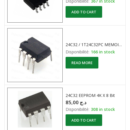
Disponibilité:
367 in stock
ADD TO CART
24C32 / 1T24C32PC MEMOIRE EEPROM 4K X 8-Bit à bus série I2C.
Disponibilité:
166 in stock
READ MORE
24C32 EEPROM 4K X 8 Bit
85,00
د.ج
Disponibilité:
308 in stock
ADD TO CART