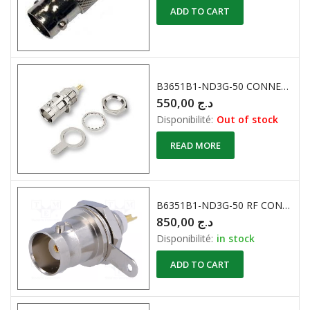
ADD TO CART
B3651B1-ND3G-50 CONNECTEUR BNC MALE 50 ohm
550,00
د.ج
Disponibilité:
Out of stock
READ MORE
B6351B1-ND3G-50 RF CONNECTEUR BNC FEMELLE CHASSIS 50 Ohm 4Ghz AMPHENOL
850,00
د.ج
Disponibilité:
in stock
ADD TO CART