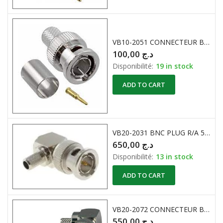
VB10-2051 CONNECTEUR BNC
100,00
د.ج
Disponibilité:
19 in stock
ADD TO CART
VB20-2031 BNC PLUG R/A 50 OHM SOLDER
650,00
د.ج
Disponibilité:
13 in stock
ADD TO CART
VB20-2072 CONNECTEUR BNC COAXIAL COUDE RG174A
550,00
د.ج