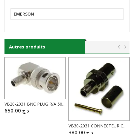
EMERSON
Autres produits
VB20-2031 BNC PLUG R/A 50 OHM SOLDER
650,00
د.ج
VB30-2031 CONNECTEUR COAXIAL BNC RF 75 ohm 4GHZ
380,00
د.ج