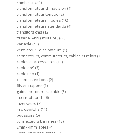
shields cnc
4
transformateur d'impulsion
4
transformateur torique
2
transformateurs moules
10
transformateurs standards
4
transitors cms
12
ttl serie 54xx ( militaire )
60
variable
45
ventilateur - dissipateurs
1
connecteurs, commutateurs, cables et relais
363
cables et accessoires
13
cable db9
3
cable usb
1
coliers et embout
2
fils en nappes
1
gaine thermoretractable
3
interrupteur dil
8
inverseurs
7
microswitchs
11
poussoirs
5
connecteurs bananes
13
2mm - 4mm isoles
4