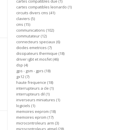
cartes compatibles due
1
cartes compatibles leonardo
1
circuits divers cms
41
claviers
5
cms
15
communications
102
commutateur
12
connecteurs speciaux
6
diodes emetrices
7
dissipateurs thermique
18
driver igbt et mosfet
46
dsp
4
gps - gsm - gprs
18
gx12
7
haute frequence
18
interrupteurs a cle
1
interrupteurs dil
1
inverseurs miniatures
1
logiciels
1
memoires eeprom
18
memoires eprom
17
microcontroleurs arm
3
microcontroleurs atmel
28