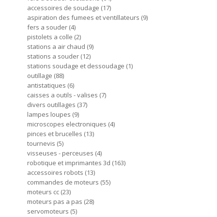
accessoires de soudage
17
aspiration des fumees et ventillateurs
9
fers a souder
4
pistolets a colle
2
stations a air chaud
9
stations a souder
12
stations soudage et dessoudage
1
outillage
88
antistatiques
6
caisses a outils - valises
7
divers outillages
37
lampes loupes
9
microscopes electroniques
4
pinces et brucelles
13
tournevis
5
visseuses - perceuses
4
robotique et imprimantes 3d
163
accessoires robots
13
commandes de moteurs
55
moteurs cc
23
moteurs pas a pas
28
servomoteurs
5