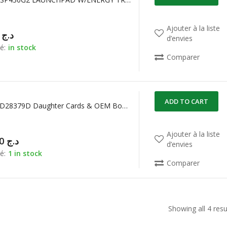
Ajouter à la liste
00,00
د.ج
d’envies
é:
in stock
Comparer
ADD TO CART
TMDSCNCD28379D Daughter Cards & OEM Boards F28379D controlCARD
Ajouter à la liste
72.500,00
د.ج
d’envies
é:
1 in stock
Comparer
Showing all 4 resu