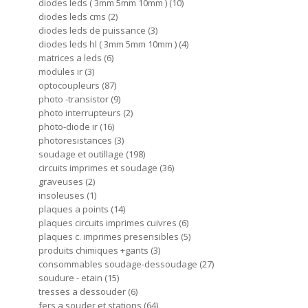
diodes leds ( 3mm 5mm 10mm )
10
diodes leds cms
2
diodes leds de puissance
3
diodes leds hl ( 3mm 5mm 10mm )
4
matrices a leds
6
modules ir
3
optocoupleurs
87
photo -transistor
9
photo interrupteurs
2
photo-diode ir
16
photoresistances
3
soudage et outillage
198
circuits imprimes et soudage
36
graveuses
2
insoleuses
1
plaques a points
14
plaques circuits imprimes cuivres
6
plaques c. imprimes presensibles
5
produits chimiques +gants
3
consommables soudage-dessoudage
27
soudure - etain
15
tresses a dessouder
6
fers a souder et stations
64