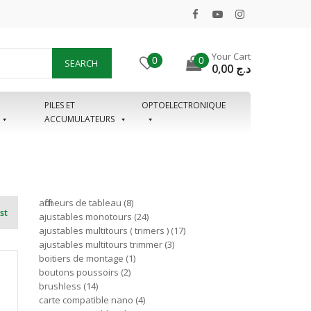
Your Cart
0
0
SEARCH
0,00
د.ج
PILES ET
OPTOELECTRONIQUE
ACCUMULATEURS
afficheurs de tableau
8
st
ajustables monotours
24
ajustables multitours ( trimers )
17
ajustables multitours trimmer
3
boitiers de montage
1
boutons poussoirs
2
brushless
14
carte compatible nano
4