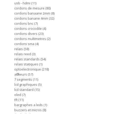
usb - hdmi
11
cordons de mesure
80
cordons banaane 2mm
8
cordons banane 4mm
32
cordons bnc
7
cordons crocodile
4
cordons divers
23
cordons multimetres
2
cordons sma
4
relais
58
relais reed
3
relais standards
54
relais statiques
1
optoelectronique
218
afficheurs
57
7 segments
11
lcd graphiques
5
lcd standard
15
oled
7
tft
11
bargraphes a leds
1
buzzers et micros
8