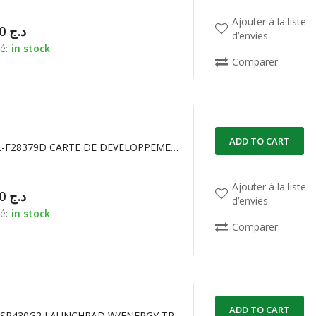
Ajouter à la liste
24.500,00
د.ج
d’envies
é:
in stock
Comparer
ADD TO CART
LAUNCHXL-F28379D CARTE DE DEVELOPPEMENT C2000
Ajouter à la liste
38.000,00
د.ج
d’envies
é:
in stock
Comparer
ADD TO CART
MSP430 MSP430G2 LAUNCHPAD W/ENERGY TRACE