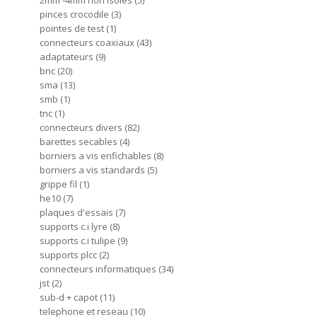
2mm -4mm non isoles
5
pinces crocodile
3
pointes de test
1
connecteurs coaxiaux
43
adaptateurs
9
bnc
20
sma
13
smb
1
tnc
1
connecteurs divers
82
barettes secables
4
borniers a vis enfichables
8
borniers a vis standards
5
grippe fil
1
he10
7
plaques d'essais
7
supports c.i lyre
8
supports c.i tulipe
9
supports plcc
2
connecteurs informatiques
34
jst
2
sub-d + capot
11
telephone et reseau
10