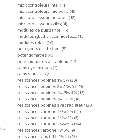
microcontroleurs intel
11
microcontroleurs microchip
49
microprocesseur motorola
12
microprocesseurs zilog
4
modules de puissance
17
modules igbt thyristor mosfet....
16
modules relais
26
nettoyants et lubrifiant
5
potentiometres
45
potentiometres de tableau
17
rams dynamiques
4
rams statiques
9
resistances bobines 1w 5%
20
resistances bobines 2w / 3w 5%
36
resistances bobines 4w /5w 5%
16
resistances bobines 7w...11w
18
resistances bobines avec radiateur
30
resistances carbone 1/2w 5%
25
resistances carbone 1/4w 1%
5
resistances carbone 1/4w 5%
54
lts
resistances carbone 1w 5%
9
resistances cms 0.1% 1% 5%
38