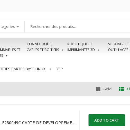
ategories
CONNECTIQUE,
ROBOTIQUE ET
SOUDAGE ET
MMABLES ET
CABLES ET BOITIERS
IMPRIMANTES 3D
OUTILLAGES
RS
UTRES CARTES BASE LINUX
DSP
Grid
Li
ADD TO CART
LAUNCHXL-F280049C CARTE DE DEVELOPPEMENT C2000