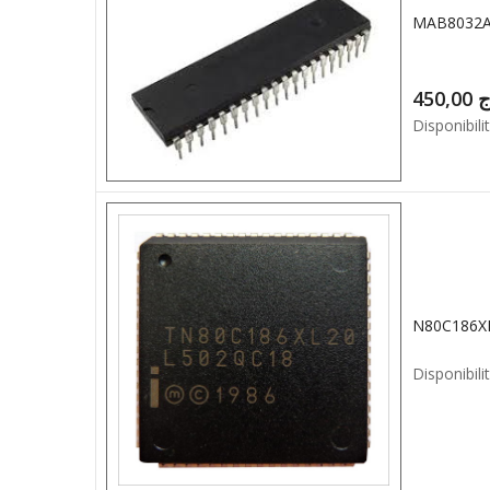
MAB8032A
450,00
ج
Disponibilit
N80C186X
Disponibilit