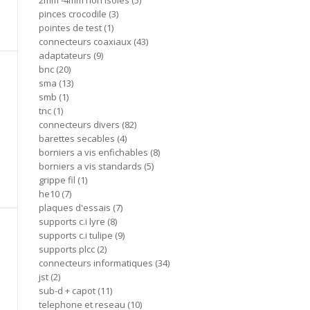
2mm -4mm non isoles
5
pinces crocodile
3
pointes de test
1
connecteurs coaxiaux
43
adaptateurs
9
bnc
20
sma
13
smb
1
tnc
1
connecteurs divers
82
barettes secables
4
borniers a vis enfichables
8
borniers a vis standards
5
grippe fil
1
he10
7
plaques d'essais
7
supports c.i lyre
8
supports c.i tulipe
9
supports plcc
2
connecteurs informatiques
34
jst
2
sub-d + capot
11
telephone et reseau
10