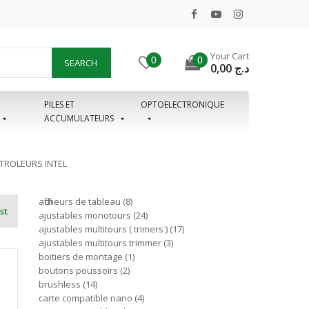
Your Cart
0
0
SEARCH
0,00
د.ج
PILES ET
OPTOELECTRONIQUE
ACCUMULATEURS
ROLEURS INTEL
afficheurs de tableau
8
st
ajustables monotours
24
ajustables multitours ( trimers )
17
ajustables multitours trimmer
3
boitiers de montage
1
boutons poussoirs
2
brushless
14
carte compatible nano
4