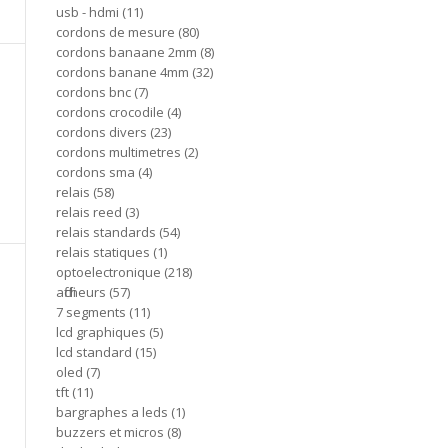
usb - hdmi
11
cordons de mesure
80
cordons banaane 2mm
8
cordons banane 4mm
32
cordons bnc
7
cordons crocodile
4
cordons divers
23
cordons multimetres
2
cordons sma
4
relais
58
relais reed
3
relais standards
54
relais statiques
1
optoelectronique
218
afficheurs
57
7 segments
11
lcd graphiques
5
lcd standard
15
oled
7
tft
11
bargraphes a leds
1
buzzers et micros
8