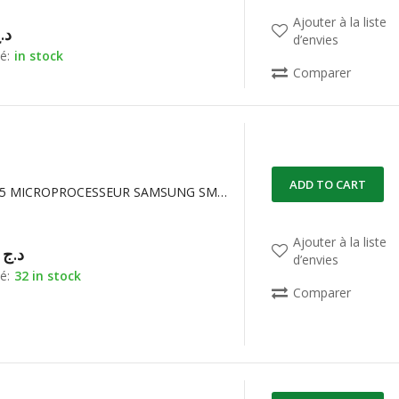
Ajouter à la liste
د.
d’envies
é:
in stock
Comparer
ADD TO CART
KS51810-05 MICROPROCESSEUR SAMSUNG SMD 24P
Ajouter à la liste
00,00
د.ج
d’envies
é:
32 in stock
Comparer