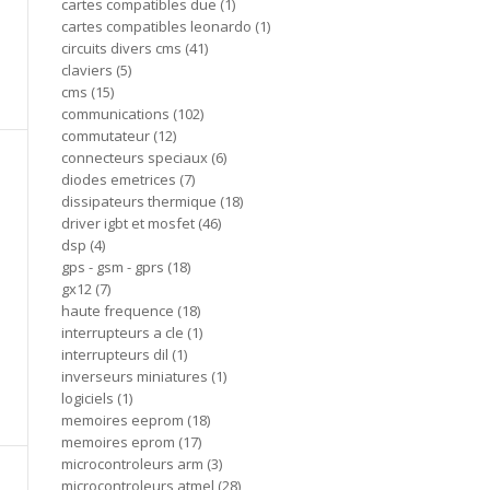
cartes compatibles due
1
cartes compatibles leonardo
1
circuits divers cms
41
claviers
5
cms
15
communications
102
commutateur
12
connecteurs speciaux
6
diodes emetrices
7
dissipateurs thermique
18
driver igbt et mosfet
46
dsp
4
gps - gsm - gprs
18
gx12
7
haute frequence
18
interrupteurs a cle
1
interrupteurs dil
1
inverseurs miniatures
1
logiciels
1
memoires eeprom
18
memoires eprom
17
microcontroleurs arm
3
microcontroleurs atmel
28