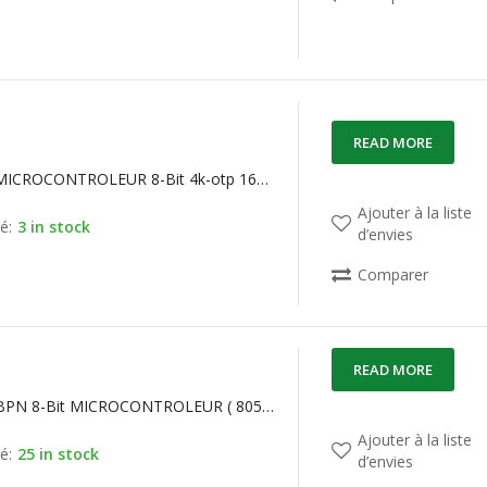
READ MORE
P8751BH MICROCONTROLEUR 8-Bit 4k-otp 16mhz dip40
Ajouter à la liste
é:
3 in stock
d’envies
Comparer
READ MORE
P87C750EBPN 8-Bit MICROCONTROLEUR ( 8051 ) 1K/64 OTP ROM
Ajouter à la liste
é:
25 in stock
d’envies