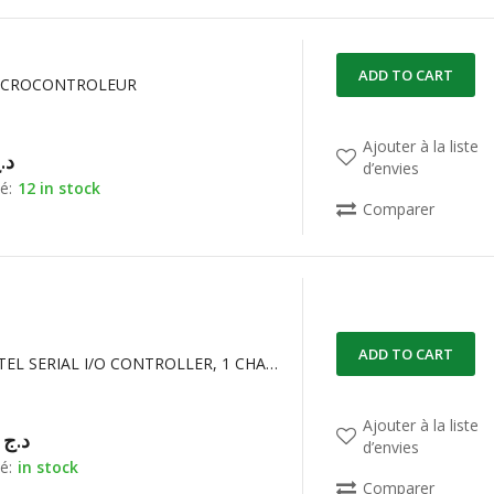
ADD TO CART
ICROCONTROLEUR
Ajouter à la liste
د.
d’envies
é:
12 in stock
Comparer
ADD TO CART
P82510 INTEL SERIAL I/O CONTROLLER, 1 CHANNEL
Ajouter à la liste
00,00
د.ج
d’envies
é:
in stock
Comparer