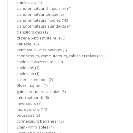
shields cnc
4
transformateur d'impulsion
4
transformateur torique
2
transformateurs moules
10
transformateurs standards
4
transitors cms
12
ttl serie 54xx ( militaire )
60
variable
45
ventilateur - dissipateurs
1
connecteurs, commutateurs, cables et relais
363
cables et accessoires
13
cable db9
3
cable usb
1
coliers et embout
2
fils en nappes
1
gaine thermoretractable
3
interrupteur dil
8
inverseurs
7
microswitchs
11
poussoirs
5
connecteurs bananes
13
2mm - 4mm isoles
4