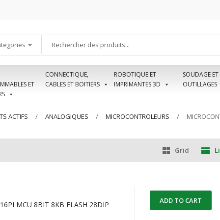
ategories
CONNECTIQUE,
ROBOTIQUE ET
SOUDAGE ET
MMABLES ET
CABLES ET BOITIERS
IMPRIMANTES 3D
OUTILLAGES
RS
S ACTIFS
ANALOGIQUES
MICROCONTROLEURS
MICROCONT
Grid
Li
ADD TO CART
16PI MCU 8BIT 8KB FLASH 28DIP