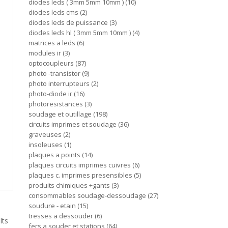
diodes leds ( 3mm 5mm 10mm )
10
diodes leds cms
2
diodes leds de puissance
3
diodes leds hl ( 3mm 5mm 10mm )
4
matrices a leds
6
modules ir
3
optocoupleurs
87
photo -transistor
9
photo interrupteurs
2
photo-diode ir
16
photoresistances
3
soudage et outillage
198
circuits imprimes et soudage
36
graveuses
2
insoleuses
1
plaques a points
14
plaques circuits imprimes cuivres
6
plaques c. imprimes presensibles
5
produits chimiques +gants
3
consommables soudage-dessoudage
27
soudure - etain
15
tresses a dessouder
6
lts
fers a souder et stations
64