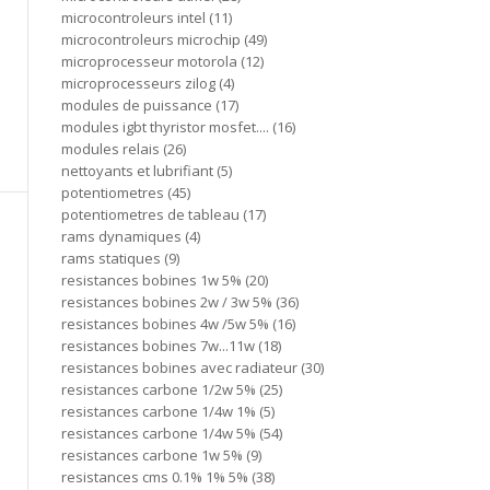
microcontroleurs intel
11
microcontroleurs microchip
49
microprocesseur motorola
12
microprocesseurs zilog
4
modules de puissance
17
modules igbt thyristor mosfet....
16
modules relais
26
nettoyants et lubrifiant
5
potentiometres
45
potentiometres de tableau
17
rams dynamiques
4
rams statiques
9
resistances bobines 1w 5%
20
resistances bobines 2w / 3w 5%
36
resistances bobines 4w /5w 5%
16
resistances bobines 7w...11w
18
resistances bobines avec radiateur
30
resistances carbone 1/2w 5%
25
resistances carbone 1/4w 1%
5
resistances carbone 1/4w 5%
54
resistances carbone 1w 5%
9
resistances cms 0.1% 1% 5%
38