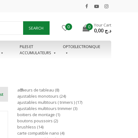
Your Cart
0
0
SEARCH
0,00
د.ج
PILES ET
OPTOELECTRONIQUE
ACCUMULATEURS
afficheurs de tableau
8
st
ajustables monotours
24
ajustables multitours ( trimers )
17
ajustables multitours trimmer
3
boitiers de montage
1
boutons poussoirs
2
brushless
14
carte compatible nano
4