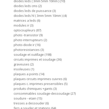
diodes leds ( 3mm 5mm 10mm )
10
diodes leds cms
2
diodes leds de puissance
3
diodes leds hl ( 3mm 5mm 10mm )
4
matrices a leds
6
modules ir
3
optocoupleurs
87
photo -transistor
9
photo interrupteurs
2
photo-diode ir
16
photoresistances
3
soudage et outillage
198
circuits imprimes et soudage
36
graveuses
2
insoleuses
1
plaques a points
14
plaques circuits imprimes cuivres
6
plaques c. imprimes presensibles
5
produits chimiques +gants
3
consommables soudage-dessoudage
27
soudure - etain
15
tresses a dessouder
6
fers a souder et stations
64