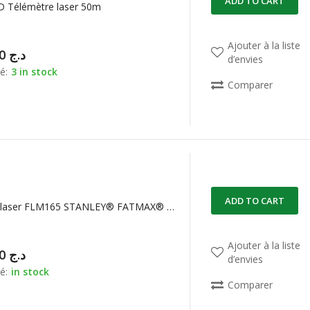
ADD TO CART
 Télémètre laser 50m
Ajouter à la liste
38.000,00
د.ج
d’envies
é:
3 in stock
Comparer
ADD TO CART
Télémètre laser FLM165 STANLEY® FATMAX® 50 m
Ajouter à la liste
26.500,00
د.ج
d’envies
é:
in stock
Comparer