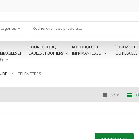
ategories
CONNECTIQUE,
ROBOTIQUE ET
SOUDAGE ET
MMABLES ET
CABLES ET BOITIERS
IMPRIMANTES 3D
OUTILLAGES
RS
SURE
TELEMETRES
Grid
Li