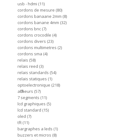
usb - hdmi
11
cordons de mesure
80
cordons banaane 2mm
8
cordons banane 4mm
32
cordons bnc
7
cordons crocodile
4
cordons divers
23
cordons multimetres
2
cordons sma
4
relais
58
relais reed
3
relais standards
54
relais statiques
1
optoelectronique
218
afficheurs
57
7 segments
11
lcd graphiques
5
lcd standard
15
oled
7
tft
11
bargraphes a leds
1
buzzers et micros
8