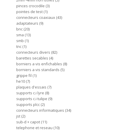
2mm -4mm non isoles
5
pinces crocodile
3
pointes de test
1
connecteurs coaxiaux
43
adaptateurs
9
bnc
20
sma
13
smb
1
tnc
1
connecteurs divers
82
barettes secables
4
borniers a vis enfichables
8
borniers a vis standards
5
grippe fil
1
he10
7
plaques d'essais
7
supports c.i lyre
8
supports c.i tulipe
9
supports plcc
2
connecteurs informatiques
34
jst
2
sub-d + capot
11
telephone et reseau
10