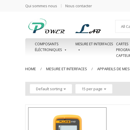
Qui sommes nous
Nous contacter
All C
COMPOSANTS
MESURE ET INTERFACES
CARTES
ÉLÉCTRONIQUES
PROGRA
CAPTEU
HOME
MESURE ET INTERFACES
APPAREILS DE ME
Default sorting
15 per page