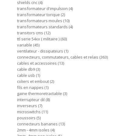
shields cnc
4
transformateur d'impulsion
4
transformateur torique
2
transformateurs moules
10
transformateurs standards
4
transitors cms
12
ttl serie 54xx ( militaire )
60
variable
45
ventilateur - dissipateurs
1
connecteurs, commutateurs, cables et relais
363
cables et accessoires
13
cable db9
3
cable usb
1
coliers et embout
2
fils en nappes
1
gaine thermoretractable
3
interrupteur dil
8
inverseurs
7
microswitchs
11
poussoirs
5
connecteurs bananes
13
2mm - 4mm isoles
4