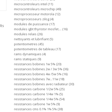
microcontroleurs intel
11
microcontroleurs microchip
49
microprocesseur motorola
12
microprocesseurs zilog
4
modules de puissance
17
lts
modules igbt thyristor mosfet....
16
modules relais
26
nettoyants et lubrifiant
5
potentiometres
45
potentiometres de tableau
17
rams dynamiques
4
rams statiques
9
resistances bobines 1w 5%
20
resistances bobines 2w / 3w 5%
36
resistances bobines 4w /5w 5%
16
resistances bobines 7w...11w
18
resistances bobines avec radiateur
30
resistances carbone 1/2w 5%
25
resistances carbone 1/4w 1%
5
resistances carbone 1/4w 5%
54
resistances carbone 1w 5%
9
resistances cms 0.1% 1% 5%
38