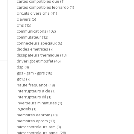
cartes compatibles due
1
cartes compatibles leonardo
1
circuits divers cms
41
claviers
5
cms
15
communications
102
commutateur
12
connecteurs speciaux
6
diodes emetrices
7
dissipateurs thermique
18
driver igbt et mosfet
46
dsp
4
gps - gsm - gprs
18
gx12
7
haute frequence
18
interrupteurs a cle
1
interrupteurs dil
1
inverseurs miniatures
1
logiciels
1
memoires eeprom
18
memoires eprom
17
microcontroleurs arm
3
microcontroleurs atmel
28