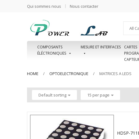
Qui sommes nous
Nous contacter
All C
COMPOSANTS
MESURE ET INTERFACES
CARTES
ÉLÉCTRONIQUES
PROGRA
CAPTEU
HOME
OPTOELECTRONIQUE
MATRICES A LEDS
Default sorting
15 per page
HDSP-711E