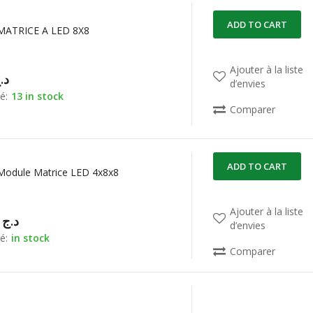
ADD TO CART
MATRICE A LED 8X8
Ajouter à la liste
د.
d’envies
é:
13 in stock
Comparer
ADD TO CART
odule Matrice LED 4x8x8
Ajouter à la liste
00,00
د.ج
d’envies
é:
in stock
Comparer