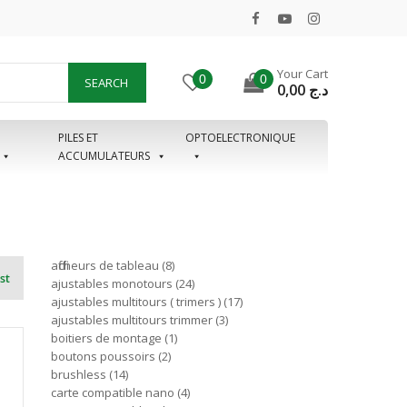
Your Cart
0
0
SEARCH
0,00
د.ج
PILES ET
OPTOELECTRONIQUE
ACCUMULATEURS
afficheurs de tableau
8
st
ajustables monotours
24
ajustables multitours ( trimers )
17
ajustables multitours trimmer
3
boitiers de montage
1
boutons poussoirs
2
brushless
14
carte compatible nano
4