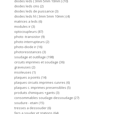
diodes leds ( 3mm 5mm 10mm )
10
diodes leds cms
2
diodes leds de puissance
3
diodes leds hl ( 3mm 5mm 10mm )
4
matrices a leds
6
modules ir
3
optocoupleurs
87
photo -transistor
9
photo interrupteurs
2
photo-diode ir
16
photoresistances
3
soudage et outillage
198
circuits imprimes et soudage
36
graveuses
2
insoleuses
1
plaques a points
14
plaques circuits imprimes cuivres
6
plaques c. imprimes presensibles
5
produits chimiques +gants
3
consommables soudage-dessoudage
27
soudure - etain
15
tresses a dessouder
6
fers a souder et stations
64