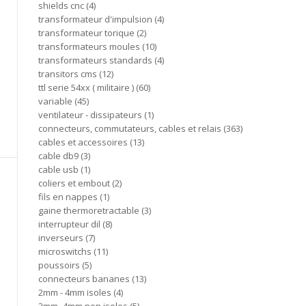
shields cnc
4
transformateur d'impulsion
4
transformateur torique
2
transformateurs moules
10
transformateurs standards
4
transitors cms
12
ttl serie 54xx ( militaire )
60
variable
45
ventilateur - dissipateurs
1
connecteurs, commutateurs, cables et relais
363
cables et accessoires
13
cable db9
3
cable usb
1
coliers et embout
2
fils en nappes
1
gaine thermoretractable
3
interrupteur dil
8
inverseurs
7
microswitchs
11
poussoirs
5
connecteurs bananes
13
2mm - 4mm isoles
4