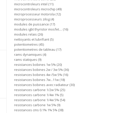
microcontroleurs intel
11
microcontroleurs microchip
49
microprocesseur motorola
12
microprocesseurs zilog
4
modules de puissance
17
modules igbt thyristor mosfet....
16
modules relais
26
nettoyants et lubrifiant
5
potentiometres
45
potentiometres de tableau
17
rams dynamiques
4
rams statiques
9
resistances bobines 1w 5%
20
resistances bobines 2w / 3w 5%
36
resistances bobines 4w /5w 5%
16
resistances bobines 7w...11w
18
resistances bobines avec radiateur
30
resistances carbone 1/2w 5%
25
resistances carbone 1/4w 1%
5
resistances carbone 1/4w 5%
54
resistances carbone 1w 5%
9
resistances cms 0.1% 1% 5%
38