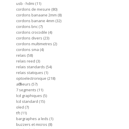
usb - hdmi
11
cordons de mesure
80
cordons banaane 2mm
8
cordons banane 4mm
32
cordons bnc
7
cordons crocodile
4
cordons divers
23
cordons multimetres
2
cordons sma
4
relais
58
relais reed
3
relais standards
54
relais statiques
1
optoelectronique
218
afficheurs
57
7 segments
11
lcd graphiques
5
lcd standard
15
oled
7
tft
11
bargraphes a leds
1
buzzers et micros
8