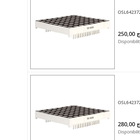
OSL642372
250,00
ج
Disponibilit
OSL642372
280,00
ج
Disponibilit