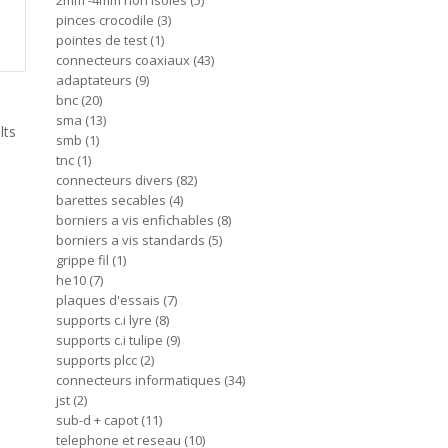
2mm -4mm non isoles
5
pinces crocodile
3
pointes de test
1
connecteurs coaxiaux
43
adaptateurs
9
bnc
20
sma
13
lts
smb
1
tnc
1
connecteurs divers
82
barettes secables
4
borniers a vis enfichables
8
borniers a vis standards
5
grippe fil
1
he10
7
plaques d'essais
7
supports c.i lyre
8
supports c.i tulipe
9
supports plcc
2
connecteurs informatiques
34
jst
2
sub-d + capot
11
telephone et reseau
10