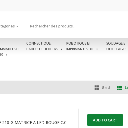
ategories
CONNECTIQUE,
ROBOTIQUE ET
SOUDAGE ET
MMABLES ET
CABLES ET BOITIERS
IMPRIMANTES 3D
OUTILLAGES
RS
Grid
Li
ADD TO CART
 210-G MATRICE A LED ROUGE C.C