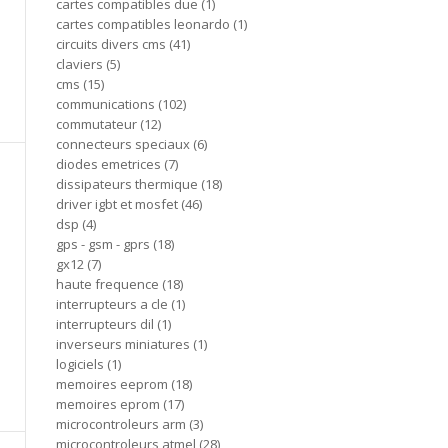
cartes compatibles due
1
cartes compatibles leonardo
1
circuits divers cms
41
claviers
5
cms
15
communications
102
commutateur
12
connecteurs speciaux
6
diodes emetrices
7
dissipateurs thermique
18
driver igbt et mosfet
46
dsp
4
gps - gsm - gprs
18
gx12
7
haute frequence
18
interrupteurs a cle
1
interrupteurs dil
1
inverseurs miniatures
1
logiciels
1
memoires eeprom
18
memoires eprom
17
microcontroleurs arm
3
microcontroleurs atmel
28