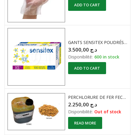
ADD TO CART
GANTS SENSITEX POUDRÉS ( BOITE de 100) L – 8/9
3.500,00
د.ج
Disponibilité:
600 in stock
ADD TO CART
PERCHLORURE DE FER FECL3 BIDON 5L
2.250,00
د.ج
Disponibilité:
Out of stock
READ MORE