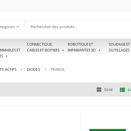
ategories
CONNECTIQUE,
ROBOTIQUE ET
SOUDAGE ET
MMABLES ET
CABLES ET BOITIERS
IMPRIMANTES 3D
OUTILLAGES
RS
S ACTIFS
DIODES
TRANSIL
Grid
Li