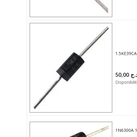
50,00
.ج
Disponibilit
1N6300A 1