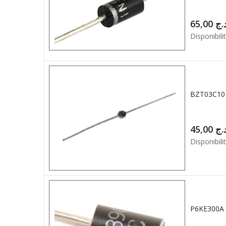
65,00
.ج
Disponibilit
BZT03C10 
45,00
.ج
Disponibilit
P6KE300A