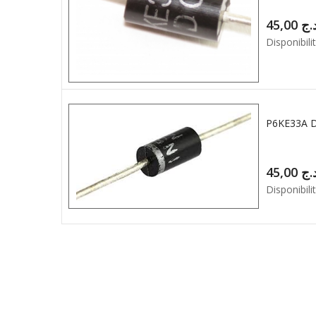
45,00
.ج
Disponibilit
P6KE33A 
45,00
.ج
Disponibilit