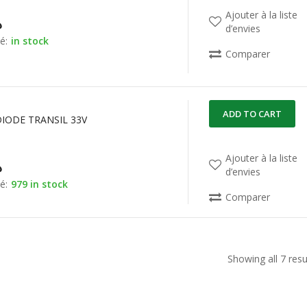
Ajouter à la liste
د
d’envies
é:
in stock
Comparer
ADD TO CART
DIODE TRANSIL 33V
Ajouter à la liste
د
d’envies
é:
979 in stock
Comparer
Showing all 7 resu