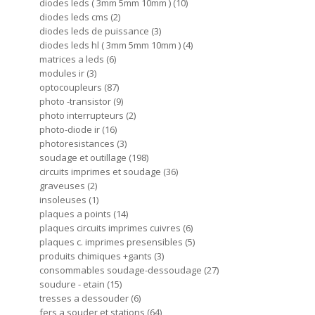
diodes leds ( 3mm 5mm 10mm )
10
diodes leds cms
2
diodes leds de puissance
3
diodes leds hl ( 3mm 5mm 10mm )
4
matrices a leds
6
modules ir
3
optocoupleurs
87
photo -transistor
9
photo interrupteurs
2
photo-diode ir
16
photoresistances
3
soudage et outillage
198
circuits imprimes et soudage
36
graveuses
2
insoleuses
1
plaques a points
14
plaques circuits imprimes cuivres
6
plaques c. imprimes presensibles
5
produits chimiques +gants
3
consommables soudage-dessoudage
27
soudure - etain
15
tresses a dessouder
6
fers a souder et stations
64