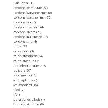
usb - hdmi
11
cordons de mesure
80
cordons banaane 2mm
8
cordons banane 4mm
32
cordons bnc
7
cordons crocodile
4
cordons divers
23
cordons multimetres
2
cordons sma
4
relais
58
relais reed
3
relais standards
54
relais statiques
1
optoelectronique
218
afficheurs
57
7 segments
11
lcd graphiques
5
lcd standard
15
oled
7
tft
11
bargraphes a leds
1
buzzers et micros
8