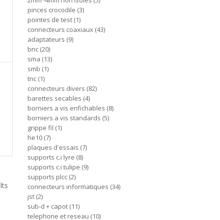
2mm -4mm non isoles
5
pinces crocodile
3
pointes de test
1
connecteurs coaxiaux
43
adaptateurs
9
bnc
20
sma
13
smb
1
tnc
1
connecteurs divers
82
barettes secables
4
borniers a vis enfichables
8
borniers a vis standards
5
grippe fil
1
he10
7
plaques d'essais
7
supports c.i lyre
8
supports c.i tulipe
9
supports plcc
2
lts
connecteurs informatiques
34
jst
2
sub-d + capot
11
telephone et reseau
10