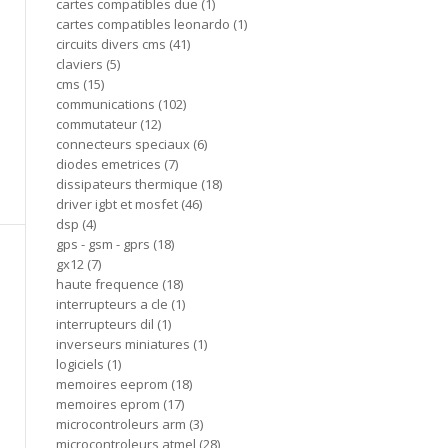
cartes compatibles due
1
cartes compatibles leonardo
1
circuits divers cms
41
claviers
5
cms
15
communications
102
commutateur
12
connecteurs speciaux
6
diodes emetrices
7
dissipateurs thermique
18
driver igbt et mosfet
46
dsp
4
gps - gsm - gprs
18
gx12
7
haute frequence
18
interrupteurs a cle
1
interrupteurs dil
1
inverseurs miniatures
1
logiciels
1
memoires eeprom
18
memoires eprom
17
microcontroleurs arm
3
microcontroleurs atmel
28