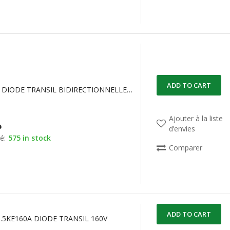
ADD TO CART
1.5KE39CA DIODE TRANSIL BIDIRECTIONNELLE 33.3 V, 53.9 V
Ajouter à la liste
د
d’envies
é:
575 in stock
Comparer
ADD TO CART
.5KE160A DIODE TRANSIL 160V