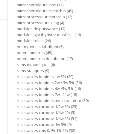
microcontroleurs intel
11
microcontroleurs microchip
49
microprocesseur motorola
12
microprocesseurs zilog
4
modules de puissance
17
modules igbt thyristor mosfet....
16
modules relais
26
nettoyants et lubrifiant
5
potentiometres
45
potentiometres de tableau
17
rams dynamiques
4
rams statiques
9
resistances bobines 1w 5%
20
resistances bobines 2w / 3w 5%
36
resistances bobines 4w /5w 5%
16
resistances bobines 7w...11w
18
resistances bobines avec radiateur
30
resistances carbone 1/2w 5%
25
resistances carbone 1/4w 1%
5
resistances carbone 1/4w 5%
54
resistances carbone 1w 5%
9
resistances cms 0.1% 1% 5%
38