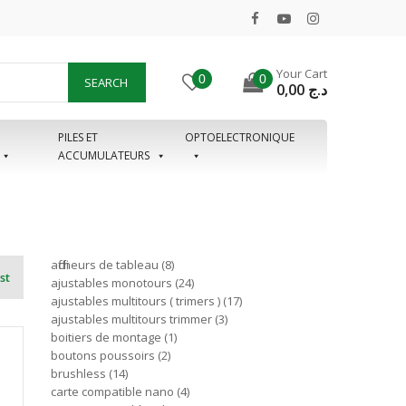
Your Cart
0
0
SEARCH
0,00
د.ج
PILES ET
OPTOELECTRONIQUE
ACCUMULATEURS
afficheurs de tableau
8
st
ajustables monotours
24
ajustables multitours ( trimers )
17
ajustables multitours trimmer
3
boitiers de montage
1
boutons poussoirs
2
brushless
14
carte compatible nano
4