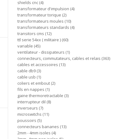
shields cnc
4
transformateur d'impulsion
4
transformateur torique
2
transformateurs moules
10
transformateurs standards
4
transitors cms
12
ttl serie 54xx ( militaire )
60
variable
45
ventilateur - dissipateurs
1
connecteurs, commutateurs, cables et relais
363
cables et accessoires
13
cable db9
3
cable usb
1
coliers et embout
2
fils en nappes
1
gaine thermoretractable
3
interrupteur dil
8
inverseurs
7
microswitchs
11
poussoirs
5
connecteurs bananes
13
2mm - 4mm isoles
4