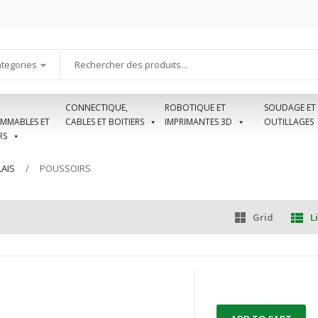
ategories
CONNECTIQUE,
ROBOTIQUE ET
SOUDAGE ET
MMABLES ET
CABLES ET BOITIERS
IMPRIMANTES 3D
OUTILLAGES
RS
AIS
POUSSOIRS
Grid
Li