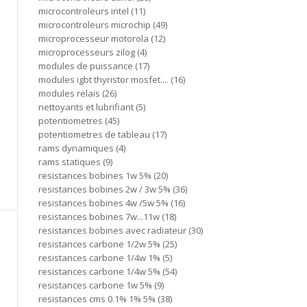
microcontroleurs intel
11
microcontroleurs microchip
49
microprocesseur motorola
12
microprocesseurs zilog
4
modules de puissance
17
modules igbt thyristor mosfet....
16
modules relais
26
nettoyants et lubrifiant
5
potentiometres
45
potentiometres de tableau
17
rams dynamiques
4
rams statiques
9
resistances bobines 1w 5%
20
resistances bobines 2w / 3w 5%
36
resistances bobines 4w /5w 5%
16
resistances bobines 7w...11w
18
resistances bobines avec radiateur
30
resistances carbone 1/2w 5%
25
resistances carbone 1/4w 1%
5
resistances carbone 1/4w 5%
54
resistances carbone 1w 5%
9
resistances cms 0.1% 1% 5%
38