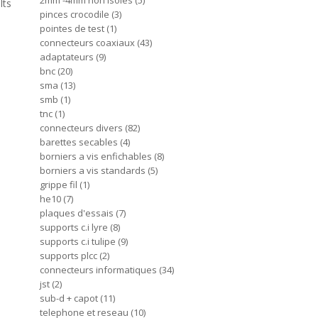
2mm -4mm non isoles
5
lts
pinces crocodile
3
pointes de test
1
connecteurs coaxiaux
43
adaptateurs
9
bnc
20
sma
13
smb
1
tnc
1
connecteurs divers
82
barettes secables
4
borniers a vis enfichables
8
borniers a vis standards
5
grippe fil
1
he10
7
plaques d'essais
7
supports c.i lyre
8
supports c.i tulipe
9
supports plcc
2
connecteurs informatiques
34
jst
2
sub-d + capot
11
telephone et reseau
10