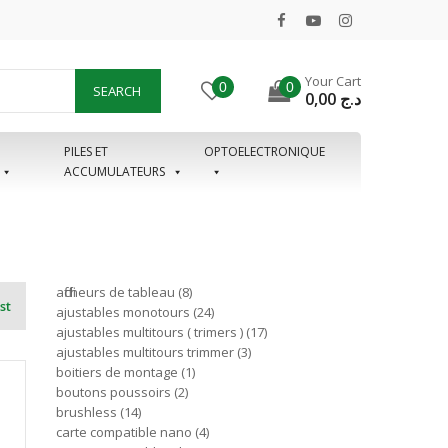
Your Cart
0
0
SEARCH
0,00
د.ج
PILES ET
OPTOELECTRONIQUE
ACCUMULATEURS
afficheurs de tableau
8
st
ajustables monotours
24
ajustables multitours ( trimers )
17
ajustables multitours trimmer
3
boitiers de montage
1
boutons poussoirs
2
brushless
14
carte compatible nano
4