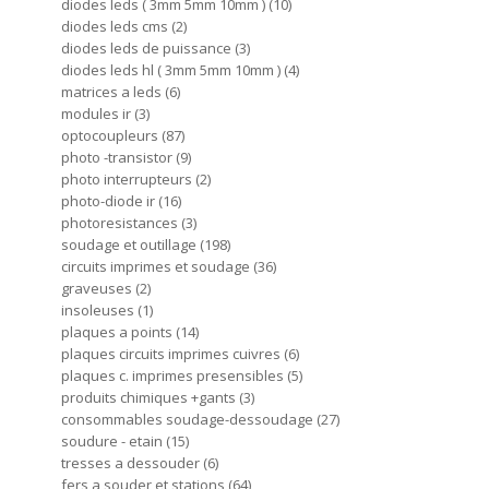
diodes leds ( 3mm 5mm 10mm )
10
diodes leds cms
2
diodes leds de puissance
3
diodes leds hl ( 3mm 5mm 10mm )
4
matrices a leds
6
modules ir
3
optocoupleurs
87
photo -transistor
9
photo interrupteurs
2
photo-diode ir
16
photoresistances
3
soudage et outillage
198
circuits imprimes et soudage
36
graveuses
2
insoleuses
1
plaques a points
14
plaques circuits imprimes cuivres
6
plaques c. imprimes presensibles
5
produits chimiques +gants
3
consommables soudage-dessoudage
27
soudure - etain
15
tresses a dessouder
6
fers a souder et stations
64