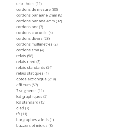
usb - hdmi
11
cordons de mesure
80
cordons banaane 2mm
8
cordons banane 4mm
32
cordons bnc
7
cordons crocodile
4
cordons divers
23
cordons multimetres
2
cordons sma
4
relais
58
relais reed
3
relais standards
54
relais statiques
1
optoelectronique
218
afficheurs
57
7 segments
11
lcd graphiques
5
lcd standard
15
oled
7
tft
11
bargraphes a leds
1
buzzers et micros
8