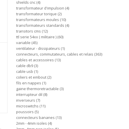
shields cnc
4
transformateur d'impulsion
4
transformateur torique
2
transformateurs moules
10
transformateurs standards
4
transitors cms
12
ttl serie 54xx ( militaire )
60
variable
45
ventilateur - dissipateurs
1
connecteurs, commutateurs, cables et relais
363
cables et accessoires
13
cable db9
3
cable usb
1
coliers et embout
2
fils en nappes
1
gaine thermoretractable
3
interrupteur dil
8
inverseurs
7
microswitchs
11
poussoirs
5
connecteurs bananes
13
2mm - 4mm isoles
4