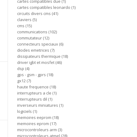
cartes compatibles due
1
cartes compatibles leonardo
1
circuits divers cms
41
claviers
5
cms
15
communications
102
commutateur
12
connecteurs speciaux
6
diodes emetrices
7
dissipateurs thermique
18
driver igbt et mosfet
46
dsp
4
gps - gsm - gprs
18
gx12
7
haute frequence
18
interrupteurs a cle
1
interrupteurs dil
1
inverseurs miniatures
1
logiciels
1
memoires eeprom
18
memoires eprom
17
microcontroleurs arm
3
microcontroleurs atmel
28