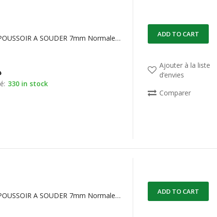
ADD TO CART
BOUTON POUSSOIR A SOUDER 7mm Normalement OUVERT NOIR
Ajouter à la liste
د
d’envies
é:
330 in stock
Comparer
ADD TO CART
BOUTON POUSSOIR A SOUDER 7mm Normalement OUVERT ROUGE