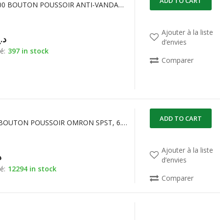
ADD TO CART
AV0630C900 BOUTON POUSSOIR ANTI-VANDALISME 2A 48VDC APEM
Ajouter à la liste
د.
d’envies
é:
397 in stock
Comparer
ADD TO CART
B3F-3122 BOUTON POUSSOIR OMRON SPST, 6.25 x 7.3mm
Ajouter à la liste
د
d’envies
é:
12294 in stock
Comparer