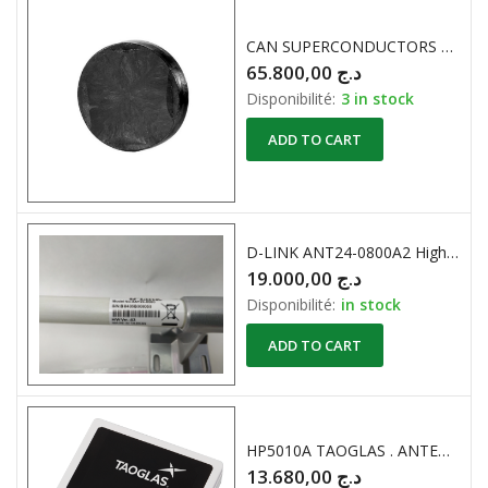
CAN SUPERCONDUCTORS PASTILLES CSYL-28SE- YBCO
65.800,00
د.ج
Disponibilité:
3 in stock
ADD TO CART
D-LINK ANT24-0800A2 High-Gain Omni-Directional Outdoor ANTENNE 2.4GHZ
19.000,00
د.ج
Disponibilité:
in stock
ADD TO CART
HP5010A TAOGLAS . ANTENNE RF GPS / GLNSS / Baidou
13.680,00
د.ج