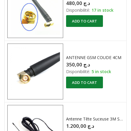
480,00
د.ج
Disponibilité:
17 in stock
ADD TO CART
ANTENNE GSM COUDE 4CM
350,00
د.ج
Disponibilité:
5 in stock
ADD TO CART
Antenne Tête Suceuse 3M SMA (pour Sim900A Sim908 ) 850/900/1800/1900MHz and 2.4GHz
1.200,00
د.ج