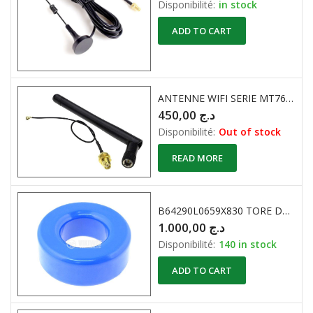
Disponibilité:
in stock
ADD TO CART
ANTENNE WIFI SERIE MT7681
450,00
د.ج
Disponibilité:
Out of stock
READ MORE
B64290L0659X830 TORE DE FERRITE EPCOS Noyau torique 17.2 mm N30 22.5 mm pour Mélangeur, Transformateurs large bande, Transformateur
1.000,00
د.ج
Disponibilité:
140 in stock
ADD TO CART