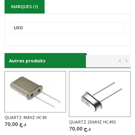
MARQUES (1)
UXO
Autres produits
QUARTZ 4MHZ HC49
QUARTZ 20MHZ HC49S
70,00
د.ج
70,00
د.ج