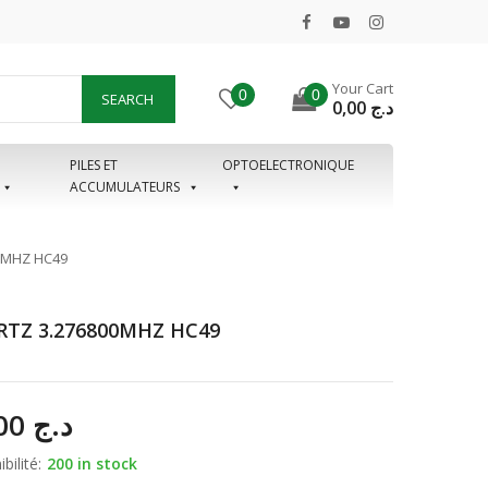
Your Cart
0
0
SEARCH
0,00
د.ج
PILES ET
OPTOELECTRONIQUE
ACCUMULATEURS
0MHZ HC49
TZ 3.276800MHZ HC49
70,00
د.ج
bilité:
200 in stock