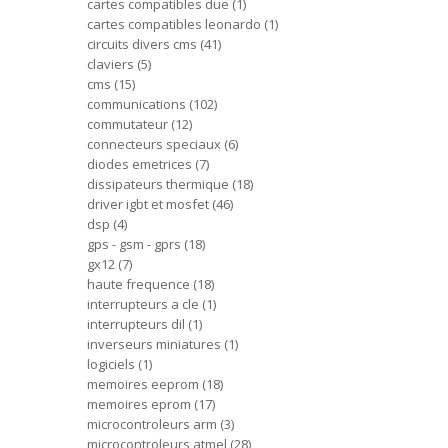
cartes compatibles due
1
cartes compatibles leonardo
1
circuits divers cms
41
claviers
5
cms
15
communications
102
commutateur
12
connecteurs speciaux
6
diodes emetrices
7
dissipateurs thermique
18
driver igbt et mosfet
46
dsp
4
gps - gsm - gprs
18
gx12
7
haute frequence
18
interrupteurs a cle
1
interrupteurs dil
1
inverseurs miniatures
1
logiciels
1
memoires eeprom
18
memoires eprom
17
microcontroleurs arm
3
microcontroleurs atmel
28