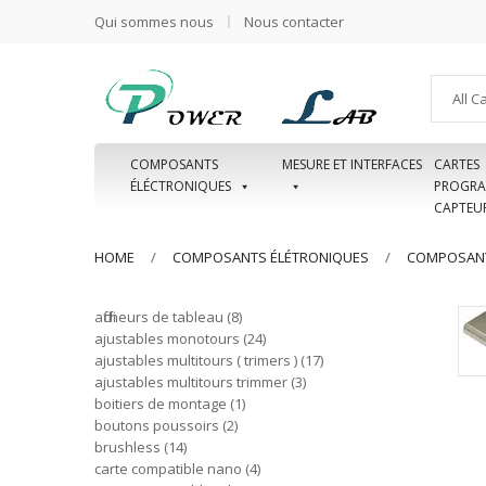
Qui sommes nous
Nous contacter
All C
COMPOSANTS
MESURE ET INTERFACES
CARTES
ÉLÉCTRONIQUES
PROGRA
CAPTEU
HOME
COMPOSANTS ÉLÉTRONIQUES
COMPOSANT
afficheurs de tableau
8
ajustables monotours
24
ajustables multitours ( trimers )
17
ajustables multitours trimmer
3
boitiers de montage
1
boutons poussoirs
2
brushless
14
carte compatible nano
4