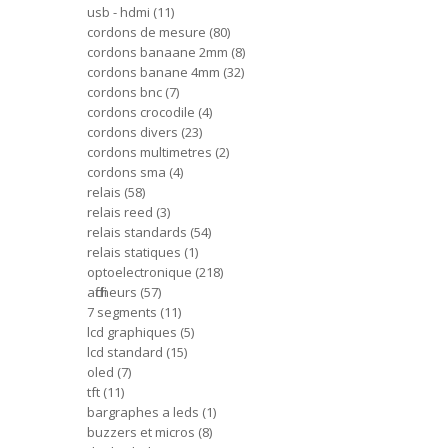
usb - hdmi
11
cordons de mesure
80
cordons banaane 2mm
8
cordons banane 4mm
32
cordons bnc
7
cordons crocodile
4
cordons divers
23
cordons multimetres
2
cordons sma
4
relais
58
relais reed
3
relais standards
54
relais statiques
1
optoelectronique
218
afficheurs
57
7 segments
11
lcd graphiques
5
lcd standard
15
oled
7
tft
11
bargraphes a leds
1
buzzers et micros
8