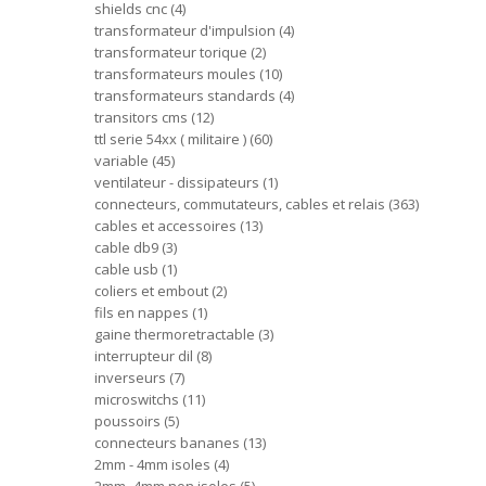
shields cnc
4
transformateur d'impulsion
4
transformateur torique
2
transformateurs moules
10
transformateurs standards
4
transitors cms
12
ttl serie 54xx ( militaire )
60
variable
45
ventilateur - dissipateurs
1
connecteurs, commutateurs, cables et relais
363
cables et accessoires
13
cable db9
3
cable usb
1
coliers et embout
2
fils en nappes
1
gaine thermoretractable
3
interrupteur dil
8
inverseurs
7
microswitchs
11
poussoirs
5
connecteurs bananes
13
2mm - 4mm isoles
4