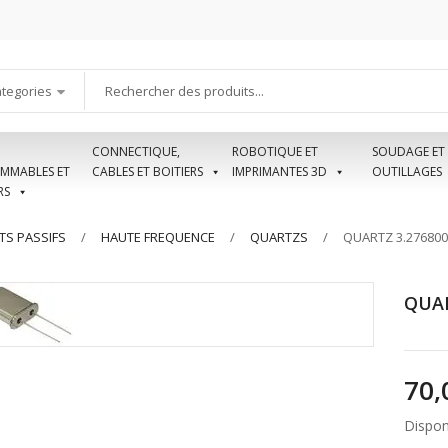
ategories
CONNECTIQUE,
ROBOTIQUE ET
SOUDAGE ET
MMABLES ET
CABLES ET BOITIERS
IMPRIMANTES 3D
OUTILLAGES
RS
S PASSIFS
HAUTE FREQUENCE
QUARTZS
QUARTZ 3.27680
QUAR
Disponi