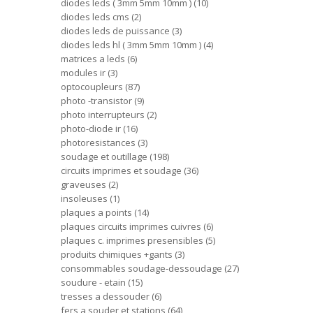
diodes leds ( 3mm 5mm 10mm )
10
diodes leds cms
2
diodes leds de puissance
3
diodes leds hl ( 3mm 5mm 10mm )
4
matrices a leds
6
modules ir
3
optocoupleurs
87
photo -transistor
9
photo interrupteurs
2
photo-diode ir
16
photoresistances
3
soudage et outillage
198
circuits imprimes et soudage
36
graveuses
2
insoleuses
1
plaques a points
14
plaques circuits imprimes cuivres
6
plaques c. imprimes presensibles
5
produits chimiques +gants
3
consommables soudage-dessoudage
27
soudure - etain
15
tresses a dessouder
6
fers a souder et stations
64