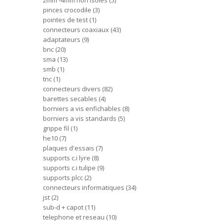
2mm -4mm non isoles
5
pinces crocodile
3
pointes de test
1
connecteurs coaxiaux
43
adaptateurs
9
bnc
20
sma
13
smb
1
tnc
1
connecteurs divers
82
barettes secables
4
borniers a vis enfichables
8
borniers a vis standards
5
grippe fil
1
he10
7
plaques d'essais
7
supports c.i lyre
8
supports c.i tulipe
9
supports plcc
2
connecteurs informatiques
34
jst
2
sub-d + capot
11
telephone et reseau
10