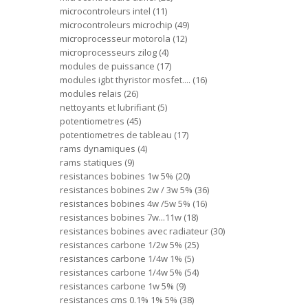
microcontroleurs intel
11
microcontroleurs microchip
49
microprocesseur motorola
12
microprocesseurs zilog
4
modules de puissance
17
modules igbt thyristor mosfet....
16
modules relais
26
nettoyants et lubrifiant
5
potentiometres
45
potentiometres de tableau
17
rams dynamiques
4
rams statiques
9
resistances bobines 1w 5%
20
resistances bobines 2w / 3w 5%
36
resistances bobines 4w /5w 5%
16
resistances bobines 7w...11w
18
resistances bobines avec radiateur
30
resistances carbone 1/2w 5%
25
resistances carbone 1/4w 1%
5
resistances carbone 1/4w 5%
54
resistances carbone 1w 5%
9
resistances cms 0.1% 1% 5%
38