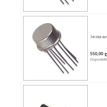
741HM Am
550,00
ج
Disponibilit