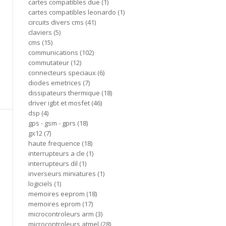
cartes compatibles due
1
cartes compatibles leonardo
1
circuits divers cms
41
claviers
5
cms
15
communications
102
commutateur
12
connecteurs speciaux
6
diodes emetrices
7
dissipateurs thermique
18
driver igbt et mosfet
46
dsp
4
gps - gsm - gprs
18
gx12
7
haute frequence
18
interrupteurs a cle
1
interrupteurs dil
1
inverseurs miniatures
1
logiciels
1
memoires eeprom
18
memoires eprom
17
microcontroleurs arm
3
microcontroleurs atmel
28