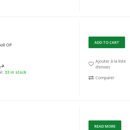
ADD TO CART
oli OP
Ajouter à la liste
د.
d’envies
é:
33 in stock
Comparer
READ MORE