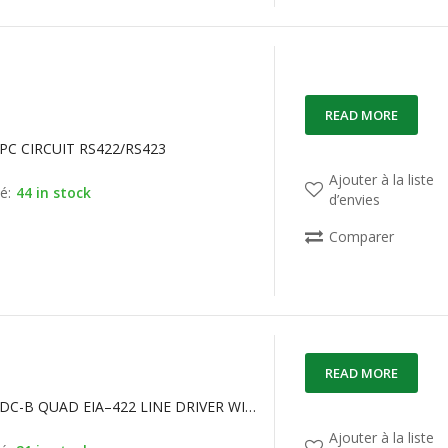
READ MORE
PC CIRCUIT RS422/RS423
Ajouter à la liste
é:
44 in stock
d’envies
Comparer
READ MORE
AM26LS31DC-B QUAD EIA–422 LINE DRIVER WITH THREE–STATE OUTPUTS
Ajouter à la liste