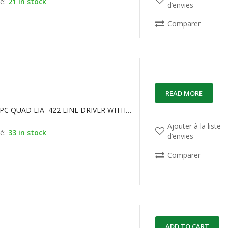
é:
21 in stock
d’envies
Comparer
READ MORE
AM26LS31PC QUAD EIA–422 LINE DRIVER WITH THREE–STATE OUTPUTS
Ajouter à la liste
é:
33 in stock
d’envies
Comparer
ADD TO CART