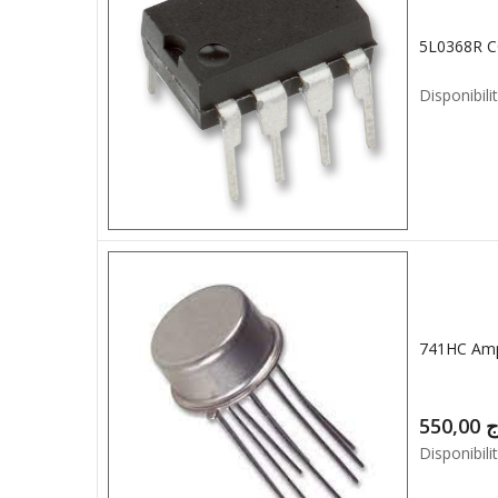
Disponibilit
741HC Amp
550,00
ج
Disponibilit