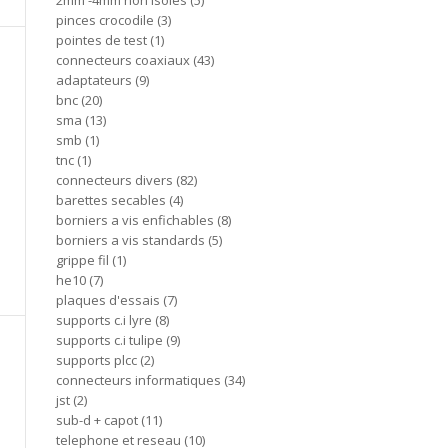
2mm -4mm non isoles
5
pinces crocodile
3
pointes de test
1
connecteurs coaxiaux
43
adaptateurs
9
bnc
20
sma
13
smb
1
tnc
1
connecteurs divers
82
barettes secables
4
borniers a vis enfichables
8
borniers a vis standards
5
grippe fil
1
he10
7
plaques d'essais
7
supports c.i lyre
8
supports c.i tulipe
9
supports plcc
2
connecteurs informatiques
34
jst
2
sub-d + capot
11
telephone et reseau
10