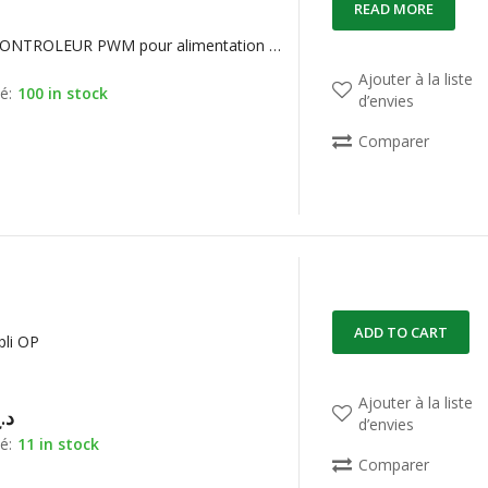
READ MORE
5L0368R CONTROLEUR PWM pour alimentation à découpage 650V 3A
Ajouter à la liste
é:
100 in stock
d’envies
Comparer
ADD TO CART
li OP
Ajouter à la liste
د.
d’envies
é:
11 in stock
Comparer