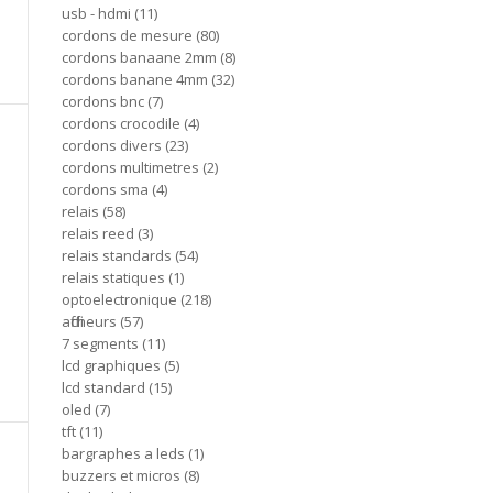
usb - hdmi
11
cordons de mesure
80
cordons banaane 2mm
8
cordons banane 4mm
32
cordons bnc
7
cordons crocodile
4
cordons divers
23
cordons multimetres
2
cordons sma
4
relais
58
relais reed
3
relais standards
54
relais statiques
1
optoelectronique
218
afficheurs
57
7 segments
11
lcd graphiques
5
lcd standard
15
oled
7
tft
11
bargraphes a leds
1
buzzers et micros
8