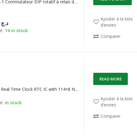
AMP53137-1 Commutateur DIP rotatif à relais double en ligne 16 broches
Ajouter à la liste
00,00
د.ج
d’envies
é:
14 in stock
Comparer
READ MORE
BQ3285EP Real Time Clock RTC IC with 114×8 NVSRAM
Ajouter à la liste
é:
in stock
d’envies
Comparer