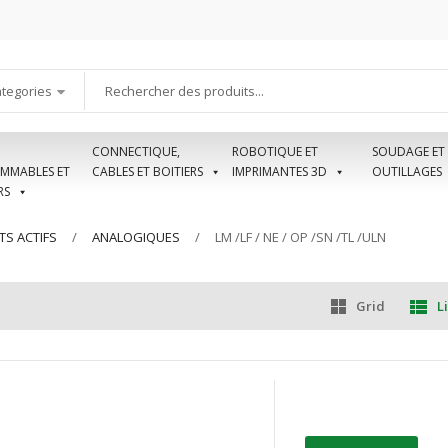
ategories
CONNECTIQUE,
ROBOTIQUE ET
SOUDAGE ET
MMABLES ET
CABLES ET BOITIERS
IMPRIMANTES 3D
OUTILLAGES
RS
S ACTIFS
ANALOGIQUES
LM /LF / NE / OP /SN /TL /ULN
Grid
Li