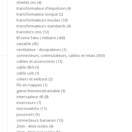
shields cnc
4
transformateur d'impulsion
4
transformateur torique
2
transformateurs moules
10
transformateurs standards
4
transitors cms
12
ttl serie 54xx ( militaire )
60
variable
45
ventilateur - dissipateurs
1
connecteurs, commutateurs, cables et relais
363
cables et accessoires
13
cable db9
3
cable usb
1
coliers et embout
2
fils en nappes
1
gaine thermoretractable
3
interrupteur dil
8
inverseurs
7
microswitchs
11
poussoirs
5
connecteurs bananes
13
2mm - 4mm isoles
4