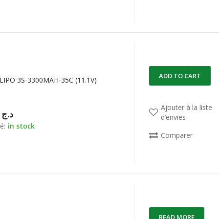
ADD TO CART
LIPO 3S-3300MAH-35C (11.1V)
Ajouter à la liste
00,00
د.ج
d’envies
é:
in stock
Comparer
READ MORE