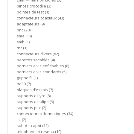
2mm -4mm non isoles
5
pinces crocodile
3
pointes de test
1
connecteurs coaxiaux
43
adaptateurs
9
bnc
20
sma
13
smb
1
tnc
1
connecteurs divers
82
barettes secables
4
borniers a vis enfichables
8
borniers a vis standards
5
grippe fil
1
he10
7
plaques d'essais
7
supports c.i lyre
8
supports c.i tulipe
9
supports plcc
2
connecteurs informatiques
34
jst
2
sub-d + capot
11
telephone et reseau
10