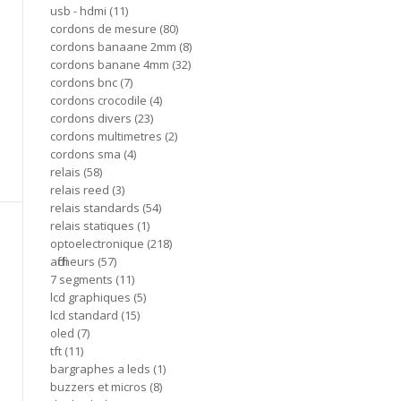
usb - hdmi
11
cordons de mesure
80
cordons banaane 2mm
8
cordons banane 4mm
32
cordons bnc
7
cordons crocodile
4
cordons divers
23
cordons multimetres
2
cordons sma
4
relais
58
relais reed
3
relais standards
54
relais statiques
1
optoelectronique
218
afficheurs
57
7 segments
11
lcd graphiques
5
lcd standard
15
oled
7
tft
11
bargraphes a leds
1
buzzers et micros
8