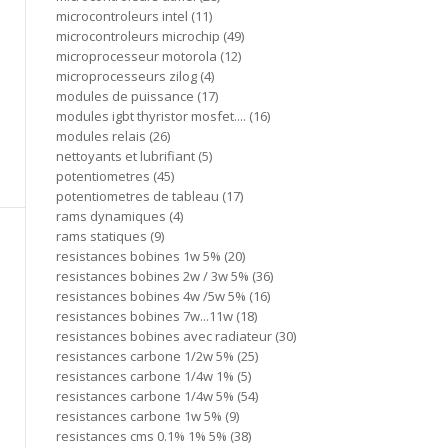
microcontroleurs intel
11
microcontroleurs microchip
49
microprocesseur motorola
12
microprocesseurs zilog
4
modules de puissance
17
modules igbt thyristor mosfet....
16
modules relais
26
nettoyants et lubrifiant
5
potentiometres
45
potentiometres de tableau
17
rams dynamiques
4
rams statiques
9
resistances bobines 1w 5%
20
resistances bobines 2w / 3w 5%
36
resistances bobines 4w /5w 5%
16
resistances bobines 7w...11w
18
resistances bobines avec radiateur
30
resistances carbone 1/2w 5%
25
resistances carbone 1/4w 1%
5
resistances carbone 1/4w 5%
54
resistances carbone 1w 5%
9
resistances cms 0.1% 1% 5%
38