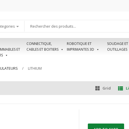
ategories
CONNECTIQUE,
ROBOTIQUE ET
SOUDAGE ET
MMABLES ET
CABLES ET BOITIERS
IMPRIMANTES 3D
OUTILLAGES
RS
MULATEURS
LITHIUM
Grid
Li