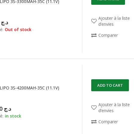
LIPO 3S-3300MAH-35C (11.1V)
Ajouter à la liste
00,00
د.ج
d’envies
é:
Out of stock
Comparer
ADD TO CART
LIPO 3S-4200MAH-35C (11.1V)
Ajouter à la liste
11.300,00
د.ج
d’envies
é:
in stock
Comparer