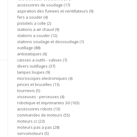
accessoires de soudage
17
aspiration des fumees et ventillateurs
9
fers a souder
4
pistolets a colle
2
stations a air chaud
9
stations a souder
12
stations soudage et dessoudage
1
outillage
88
antistatiques
6
caisses a outils - valises
7
divers outillages
37
lampes loupes
9
microscopes electroniques
4
pinces et brucelles
13
tournevis
5
visseuses - perceuses
4
robotique et imprimantes 3d
163
accessoires robots
13
commandes de moteurs
55
moteurs cc
23
moteurs pas a pas
28
servomoteurs
5