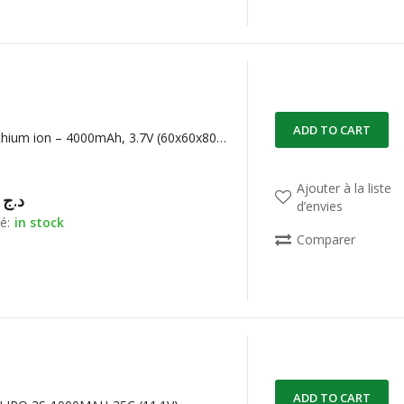
ADD TO CART
Batterie Lithium ion – 4000mAh, 3.7V (60x60x80mm)
Ajouter à la liste
00,00
د.ج
d’envies
é:
in stock
Comparer
ADD TO CART