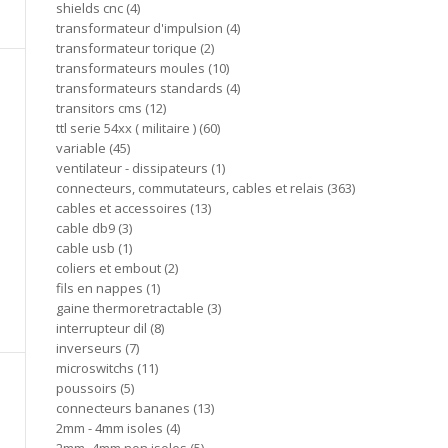
shields cnc
4
transformateur d'impulsion
4
transformateur torique
2
transformateurs moules
10
transformateurs standards
4
transitors cms
12
ttl serie 54xx ( militaire )
60
variable
45
ventilateur - dissipateurs
1
connecteurs, commutateurs, cables et relais
363
cables et accessoires
13
cable db9
3
cable usb
1
coliers et embout
2
fils en nappes
1
gaine thermoretractable
3
interrupteur dil
8
inverseurs
7
microswitchs
11
poussoirs
5
connecteurs bananes
13
2mm - 4mm isoles
4