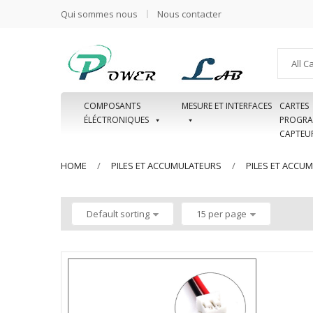
Qui sommes nous
Nous contacter
All C
COMPOSANTS
MESURE ET INTERFACES
CARTES
ÉLÉCTRONIQUES
PROGRA
CAPTEU
HOME
PILES ET ACCUMULATEURS
PILES ET ACCU
Default sorting
15 per page