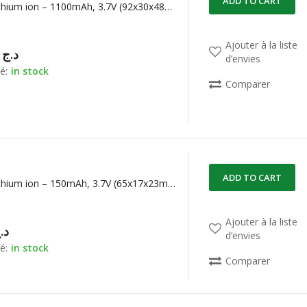
ADD TO CART
Batterie Lithium ion – 1100mAh, 3.7V (92x30x48mm)
Ajouter à la liste
00,00
د.ج
d’envies
é:
in stock
Comparer
ADD TO CART
Batterie Lithium ion – 150mAh, 3.7V (65x17x23mm)
Ajouter à la liste
د.
d’envies
é:
in stock
Comparer