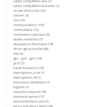
cartes compatibles due
1
cartes compatibles leonardo
1
circuits divers cms
41
claviers
5
cms
15
communications
102
commutateur
12
connecteurs speciaux
6
diodes emetrices
7
dissipateurs thermique
18
driver igbt et mosfet
46
dsp
4
gps - gsm - gprs
18
gx12
7
haute frequence
18
interrupteurs a cle
1
interrupteurs dil
1
inverseurs miniatures
1
logiciels
1
memoires eeprom
18
memoires eprom
17
microcontroleurs arm
3
microcontroleurs atmel
28