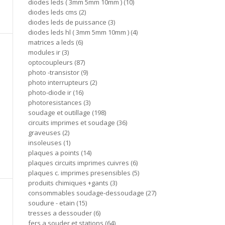
diodes leds ( 3mm 5mm 10mm )
10
diodes leds cms
2
diodes leds de puissance
3
diodes leds hl ( 3mm 5mm 10mm )
4
matrices a leds
6
modules ir
3
optocoupleurs
87
photo -transistor
9
photo interrupteurs
2
photo-diode ir
16
photoresistances
3
soudage et outillage
198
circuits imprimes et soudage
36
graveuses
2
insoleuses
1
plaques a points
14
plaques circuits imprimes cuivres
6
plaques c. imprimes presensibles
5
produits chimiques +gants
3
consommables soudage-dessoudage
27
soudure - etain
15
tresses a dessouder
6
fers a souder et stations
64