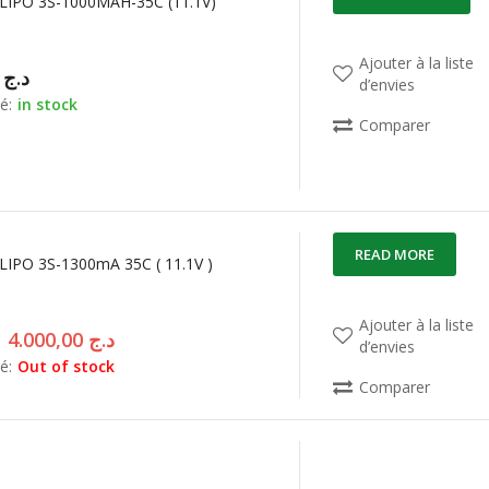
LIPO 3S-1000MAH-35C (11.1V)
Ajouter à la liste
00,00
د.ج
d’envies
é:
in stock
Comparer
READ MORE
LIPO 3S-1300mA 35C ( 11.1V )
Ajouter à la liste
4.000,00
د.ج
d’envies
é:
Out of stock
Comparer