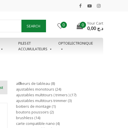
Your Cart
0
0
SEARCH
0,00
د.ج
PILES ET
OPTOELECTRONIQUE
ACCUMULATEURS
afficheurs de tableau
8
st
ajustables monotours
24
ajustables multitours ( trimers )
17
ajustables multitours trimmer
3
boitiers de montage
1
boutons poussoirs
2
brushless
14
carte compatible nano
4