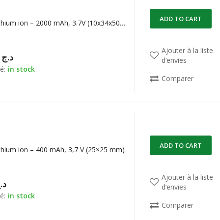
ADD TO CART
Batterie Lithium ion – 2000 mAh, 3.7V (10x34x50mm)
Ajouter à la liste
50,00
د.ج
d’envies
é:
in stock
Comparer
ADD TO CART
ithium ion – 400 mAh, 3,7 V (25×25 mm)
Ajouter à la liste
د.
d’envies
é:
in stock
Comparer