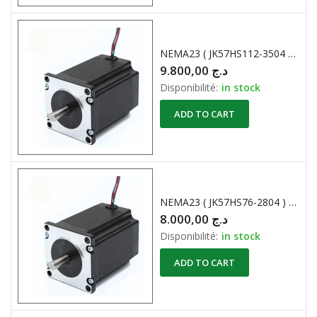
NEMA23 ( JK57HS112-3504 ) Stepper Motors 2 Phases 1.8° 3.5A
9.800,00
د.ج
Disponibilité:
in stock
ADD TO CART
NEMA23 ( JK57HS76-2804 ) Moteur pas à pas hybride 1,8° 1,89 N.m 57x57x76 mm 2,8 A 4 fils
8.000,00
د.ج
Disponibilité:
in stock
ADD TO CART