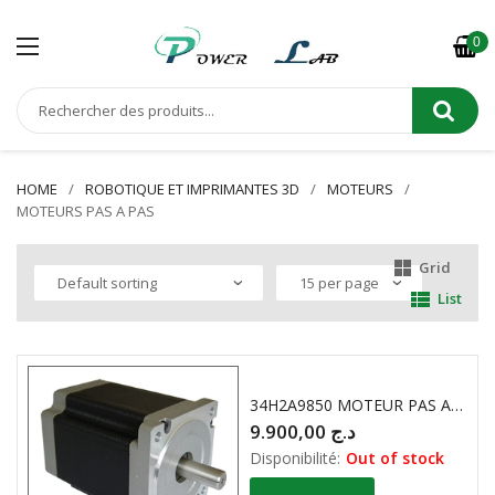
0
HOME
ROBOTIQUE ET IMPRIMANTES 3D
MOTEURS
MOTEURS PAS A PAS
Grid
List
34H2A9850 MOTEUR PAS A PAS 2 PHASES 5.0A 490 (N.cm Min) 3Kg
9.900,00
د.ج
Disponibilité:
Out of stock