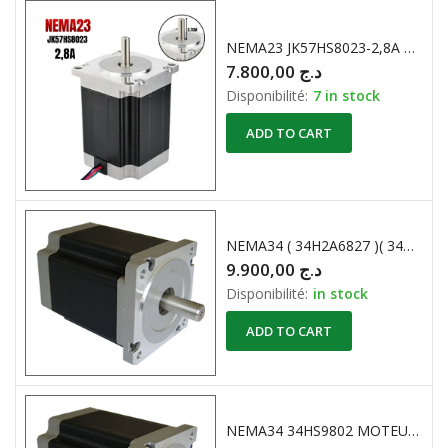
NEMA23 JK57HS8023-2,8A 1.8° 1.76NM MOTEUR PAS A PAS
7.800,00
د.ج
Disponibilité:
7 in stock
ADD TO CART
NEMA34 ( 34H2A6827 )( 34H2A6803 ) Stepper Motors -86mm(1.8 degree)
9.900,00
د.ج
Disponibilité:
in stock
ADD TO CART
NEMA34 34HS9802 MOTEUR PAS A PAS 34 HS 2 PHASES 2,4mH 86mm(1.8 degree)