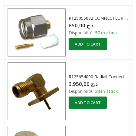
R125055002 CONNECTEUR COAXIAL SMA 18GHZ
850,00
د.ج
Disponibilité:
57 in stock
ADD TO CART
R125654000 Radiall Connector RF SMA (F) Right Angle Square Flange 50 Ohm 18Ghz
3.950,00
د.ج
Disponibilité:
23 in stock
ADD TO CART