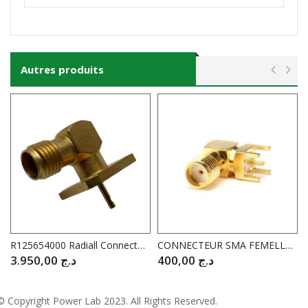
Autres produits
R125654000 Radiall Connector RF SMA (F) Right Angle Square Flange 50 Ohm 18Ghz
CONNECTEUR SMA FEMELLE COUDE à SOUDER PCB
3.950,00
د.ج
400,00
د.ج
© Copyright
Power Lab 2023
. All Rights Reserved.