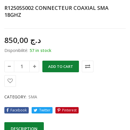
R125055002 CONNECTEUR COAXIAL SMA
18GHZ
850,00
د.ج
Disponibilité:
57 in stock
ADD TO CART
CATEGORY:
SMA
Facebook
Twitter
Pinterest
DESCRIPTION