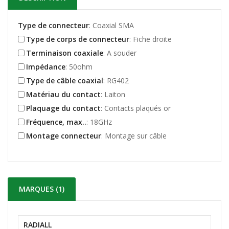
Type de connecteur
: Coaxial SMA
Type de corps de connecteur
: Fiche droite
Terminaison coaxiale
: A souder
Impédance
: 50ohm
Type de câble coaxial
: RG402
Matériau du contact
: Laiton
Plaquage du contact
: Contacts plaqués or
Fréquence, max..
: 18GHz
Montage connecteur
: Montage sur câble
MARQUES (1)
RADIALL