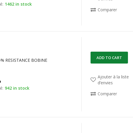
é:
1462 in stock
Comparer
ADD TO CART
 5% RESISTANCE BOBINE
Ajouter à la liste
د
d’envies
é:
942 in stock
Comparer