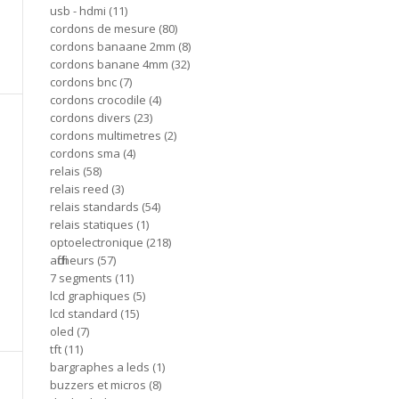
usb - hdmi
11
cordons de mesure
80
cordons banaane 2mm
8
cordons banane 4mm
32
cordons bnc
7
cordons crocodile
4
cordons divers
23
cordons multimetres
2
cordons sma
4
relais
58
relais reed
3
relais standards
54
relais statiques
1
optoelectronique
218
afficheurs
57
7 segments
11
lcd graphiques
5
lcd standard
15
oled
7
tft
11
bargraphes a leds
1
buzzers et micros
8