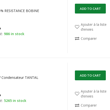
ADD TO CART
 5% RESISTANCE BOBINE
Ajouter à la liste
د
d’envies
é:
986 in stock
Comparer
ADD TO CART
V Condensateur TANTAL
Ajouter à la liste
د
d’envies
é:
5265 in stock
Comparer