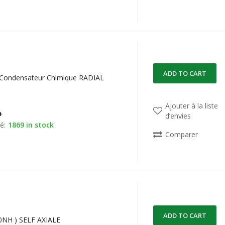
ADD TO CART
 Condensateur Chimique RADIAL
Ajouter à la liste
د
d’envies
é:
1869 in stock
Comparer
ADD TO CART
0NH ) SELF AXIALE