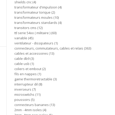
shields cnc
4
transformateur d'impulsion
4
transformateur torique
2
transformateurs moules
10
transformateurs standards
4
transitors cms
12
ttl serie 54xx ( militaire )
60
variable
45
ventilateur - dissipateurs
1
connecteurs, commutateurs, cables et relais
363
cables et accessoires
13
cable db9
3
cable usb
1
coliers et embout
2
fils en nappes
1
gaine thermoretractable
3
interrupteur dil
8
inverseurs
7
microswitchs
11
poussoirs
5
connecteurs bananes
13
2mm - 4mm isoles
4