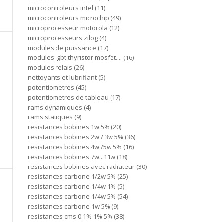
microcontroleurs intel
11
microcontroleurs microchip
49
microprocesseur motorola
12
microprocesseurs zilog
4
modules de puissance
17
modules igbt thyristor mosfet....
16
modules relais
26
nettoyants et lubrifiant
5
potentiometres
45
potentiometres de tableau
17
rams dynamiques
4
rams statiques
9
resistances bobines 1w 5%
20
resistances bobines 2w / 3w 5%
36
resistances bobines 4w /5w 5%
16
resistances bobines 7w...11w
18
resistances bobines avec radiateur
30
resistances carbone 1/2w 5%
25
resistances carbone 1/4w 1%
5
resistances carbone 1/4w 5%
54
resistances carbone 1w 5%
9
resistances cms 0.1% 1% 5%
38