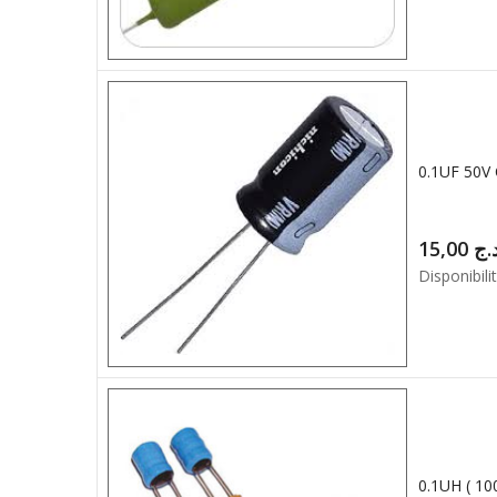
0.1UF 50V
15,00
.ج
Disponibilit
0.1UH ( 10