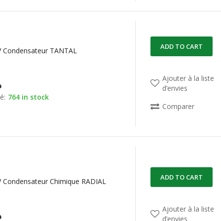
ADD TO CART
V Condensateur TANTAL
Ajouter à la liste
د
d’envies
é:
764 in stock
Comparer
ADD TO CART
V Condensateur Chimique RADIAL
Ajouter à la liste
د
d’envies