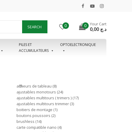
Your Cart
0
0
SEARCH
0,00
د.ج
PILES ET
OPTOELECTRONIQUE
ACCUMULATEURS
afficheurs de tableau
8
ajustables monotours
24
ajustables multitours ( trimers )
17
ajustables multitours trimmer
3
boitiers de montage
1
boutons poussoirs
2
brushless
14
carte compatible nano
4