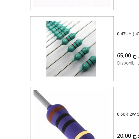
0.47UH ( 
65,00
.ج
Disponibilit
0.56R 2W
20,00
.ج