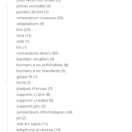
2mm -4mm non isoles
5
pinces crocodile
3
pointes de test
1
connecteurs coaxiaux
43
adaptateurs
9
bnc
20
sma
13
smb
1
tnc
1
connecteurs divers
82
barettes secables
4
borniers a vis enfichables
8
borniers a vis standards
5
grippe fil
1
he10
7
plaques d'essais
7
supports c.i lyre
8
supports c.i tulipe
9
supports plcc
2
connecteurs informatiques
34
jst
2
sub-d + capot
11
telephone et reseau
10