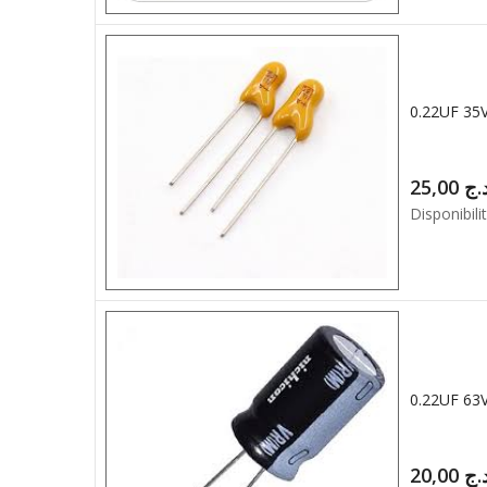
0.22UF 35
25,00
.ج
Disponibilit
0.22UF 63
20,00
.ج