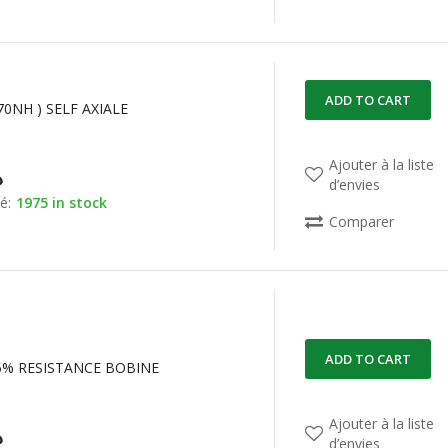
ADD TO CART
470NH ) SELF AXIALE
Ajouter à la liste
د
d’envies
é:
1975 in stock
Comparer
ADD TO CART
 5% RESISTANCE BOBINE
Ajouter à la liste
د
d’envies