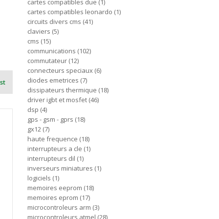
cartes compatibles due
1
cartes compatibles leonardo
1
circuits divers cms
41
claviers
5
cms
15
communications
102
commutateur
12
connecteurs speciaux
6
diodes emetrices
7
st
dissipateurs thermique
18
driver igbt et mosfet
46
dsp
4
gps - gsm - gprs
18
gx12
7
haute frequence
18
interrupteurs a cle
1
interrupteurs dil
1
inverseurs miniatures
1
logiciels
1
memoires eeprom
18
memoires eprom
17
microcontroleurs arm
3
microcontroleurs atmel
28