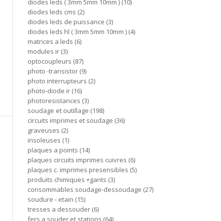
diodes leds ( 3mm 5mm 10mm )
10
diodes leds cms
2
diodes leds de puissance
3
diodes leds hl ( 3mm 5mm 10mm )
4
matrices a leds
6
modules ir
3
optocoupleurs
87
photo -transistor
9
photo interrupteurs
2
photo-diode ir
16
photoresistances
3
soudage et outillage
198
circuits imprimes et soudage
36
graveuses
2
insoleuses
1
plaques a points
14
plaques circuits imprimes cuivres
6
plaques c. imprimes presensibles
5
produits chimiques +gants
3
consommables soudage-dessoudage
27
soudure - etain
15
tresses a dessouder
6
fers a souder et stations
64