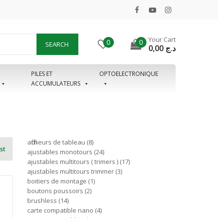
Your Cart
0
0
SEARCH
0,00
د.ج
PILES ET
OPTOELECTRONIQUE
ACCUMULATEURS
afficheurs de tableau
8
st
ajustables monotours
24
ajustables multitours ( trimers )
17
ajustables multitours trimmer
3
boitiers de montage
1
boutons poussoirs
2
brushless
14
carte compatible nano
4