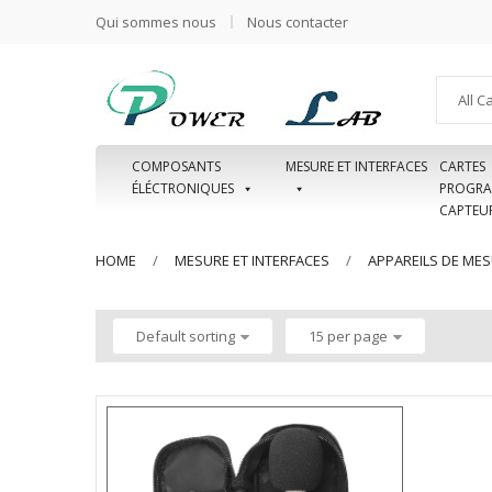
Qui sommes nous
Nous contacter
All C
COMPOSANTS
MESURE ET INTERFACES
CARTES
ÉLÉCTRONIQUES
PROGRA
CAPTEU
HOME
MESURE ET INTERFACES
APPAREILS DE ME
Default sorting
15 per page