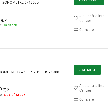
ADD TO CART
NI SONOMETRE 0~130dB
Ajouter à la liste
00,00
د.ج
d’envies
é:
in stock
Comparer
READ MORE
CA832 SONOMETRE 37 – 130 dB 31.5 Hz – 8000 Hz Chauvin Arnoux
Ajouter à la liste
76.000,00
د.ج
d’envies
é:
Out of stock
Comparer