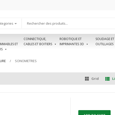
ategories
CONNECTIQUE,
ROBOTIQUE ET
SOUDAGE ET
MMABLES ET
CABLES ET BOITIERS
IMPRIMANTES 3D
OUTILLAGES
RS
SURE
SONOMETRES
Grid
Li