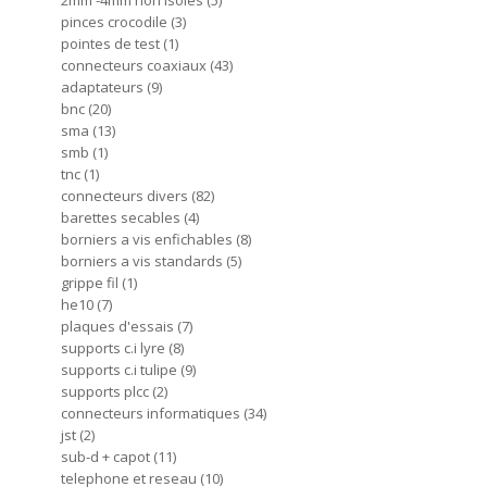
2mm -4mm non isoles
5
pinces crocodile
3
pointes de test
1
connecteurs coaxiaux
43
adaptateurs
9
bnc
20
sma
13
smb
1
tnc
1
connecteurs divers
82
barettes secables
4
borniers a vis enfichables
8
borniers a vis standards
5
grippe fil
1
he10
7
plaques d'essais
7
supports c.i lyre
8
supports c.i tulipe
9
supports plcc
2
connecteurs informatiques
34
jst
2
sub-d + capot
11
telephone et reseau
10