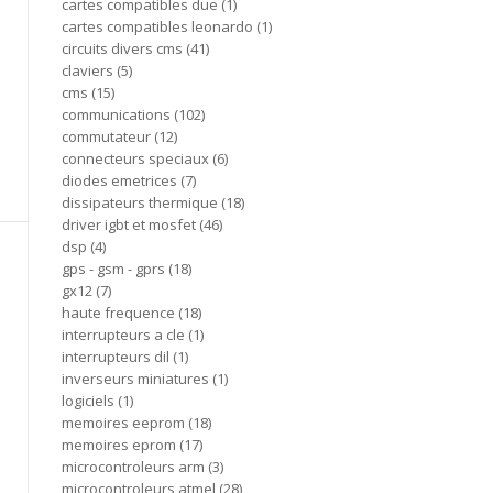
cartes compatibles due
1
cartes compatibles leonardo
1
circuits divers cms
41
claviers
5
cms
15
communications
102
commutateur
12
connecteurs speciaux
6
diodes emetrices
7
dissipateurs thermique
18
driver igbt et mosfet
46
dsp
4
gps - gsm - gprs
18
gx12
7
haute frequence
18
interrupteurs a cle
1
interrupteurs dil
1
inverseurs miniatures
1
logiciels
1
memoires eeprom
18
memoires eprom
17
microcontroleurs arm
3
microcontroleurs atmel
28