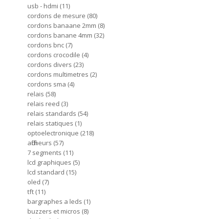
usb - hdmi
11
cordons de mesure
80
cordons banaane 2mm
8
cordons banane 4mm
32
cordons bnc
7
cordons crocodile
4
cordons divers
23
cordons multimetres
2
cordons sma
4
relais
58
relais reed
3
relais standards
54
relais statiques
1
optoelectronique
218
afficheurs
57
7 segments
11
lcd graphiques
5
lcd standard
15
oled
7
tft
11
bargraphes a leds
1
buzzers et micros
8