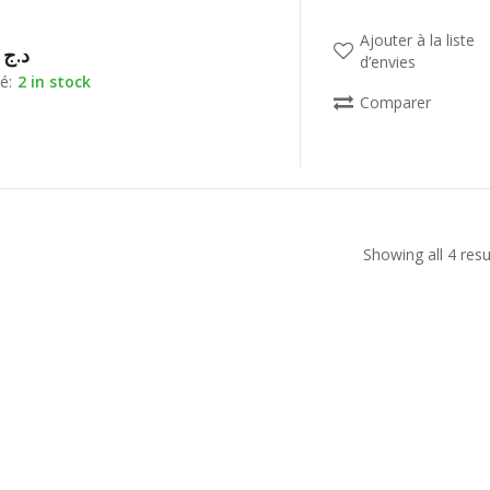
Ajouter à la liste
00,00
د.ج
d’envies
é:
2 in stock
Comparer
Showing all 4 resu