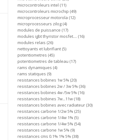
microcontroleurs intel
11
microcontroleurs microchip
49
microprocesseur motorola
12
microprocesseurs zilog
4
modules de puissance
17
modules igbt thyristor mosfet....
16
modules relais
26
nettoyants et lubrifiant
5
potentiometres
45
potentiometres de tableau
17
rams dynamiques
4
rams statiques
9
resistances bobines 1w 5%
20
resistances bobines 2w / 3w 5%
36
resistances bobines 4w /5w 5%
16
resistances bobines 7w...11w
18
resistances bobines avec radiateur
30
resistances carbone 1/2w 5%
25
resistances carbone 1/4w 1%
5
resistances carbone 1/4w 5%
54
resistances carbone 1w 5%
9
resistances cms 0.1% 1% 5%
38