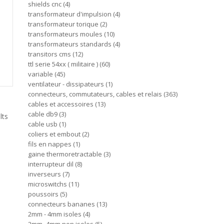
shields cnc
4
transformateur d'impulsion
4
transformateur torique
2
transformateurs moules
10
transformateurs standards
4
transitors cms
12
ttl serie 54xx ( militaire )
60
variable
45
ventilateur - dissipateurs
1
connecteurs, commutateurs, cables et relais
363
cables et accessoires
13
cable db9
3
lts
cable usb
1
coliers et embout
2
fils en nappes
1
gaine thermoretractable
3
interrupteur dil
8
inverseurs
7
microswitchs
11
poussoirs
5
connecteurs bananes
13
2mm - 4mm isoles
4