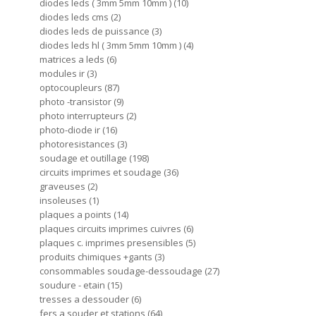
diodes leds ( 3mm 5mm 10mm )
10
diodes leds cms
2
diodes leds de puissance
3
diodes leds hl ( 3mm 5mm 10mm )
4
matrices a leds
6
modules ir
3
optocoupleurs
87
photo -transistor
9
photo interrupteurs
2
photo-diode ir
16
photoresistances
3
soudage et outillage
198
circuits imprimes et soudage
36
graveuses
2
insoleuses
1
plaques a points
14
plaques circuits imprimes cuivres
6
plaques c. imprimes presensibles
5
produits chimiques +gants
3
consommables soudage-dessoudage
27
soudure - etain
15
tresses a dessouder
6
fers a souder et stations
64