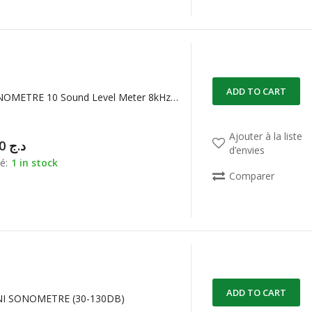
ADD TO CART
SM-10 SONOMETRE 10 Sound Level Meter 8kHz 35 – 130dB AMPROBE
Ajouter à la liste
39.000,00
د.ج
d’envies
é:
1 in stock
Comparer
ADD TO CART
NI SONOMETRE (30-130DB)