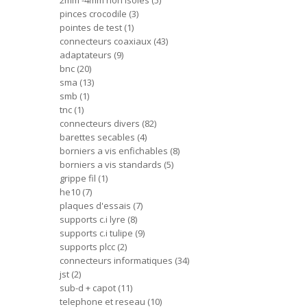
2mm -4mm non isoles
5
pinces crocodile
3
pointes de test
1
connecteurs coaxiaux
43
adaptateurs
9
bnc
20
sma
13
smb
1
tnc
1
connecteurs divers
82
barettes secables
4
borniers a vis enfichables
8
borniers a vis standards
5
grippe fil
1
he10
7
plaques d'essais
7
supports c.i lyre
8
supports c.i tulipe
9
supports plcc
2
connecteurs informatiques
34
jst
2
sub-d + capot
11
telephone et reseau
10