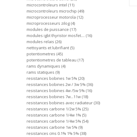
microcontroleurs intel
11
microcontroleurs microchip
49
microprocesseur motorola
12
microprocesseurs zilog
4
modules de puissance
17
modules igbt thyristor mosfet....
16
modules relais
26
nettoyants et lubrifiant
5
potentiometres
45
potentiometres de tableau
17
rams dynamiques
4
rams statiques
9
resistances bobines 1w 5%
20
resistances bobines 2w / 3w 5%
36
resistances bobines 4w /5w 5%
16
resistances bobines 7w...11w
18
resistances bobines avec radiateur
30
resistances carbone 1/2w 5%
25
resistances carbone 1/4w 1%
5
resistances carbone 1/4w 5%
54
resistances carbone 1w 5%
9
resistances cms 0.1% 1% 5%
38