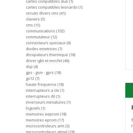
cartes compatibles due
1
cartes compatibles leonardo
1
circuits divers cms
41
claviers
5
cms
15
communications
102
commutateur
12
connecteurs speciaux
6
diodes emetrices
7
dissipateurs thermique
18
driver igbt et mosfet
46
dsp
4
gps - gsm - gprs
18
gx12
7
haute frequence
18
interrupteurs a cle
1
interrupteurs dil
1
inverseurs miniatures
1
logiciels
1
memoires eeprom
18
memoires eprom
17
microcontroleurs arm
3
microcontroleurs atmel
28