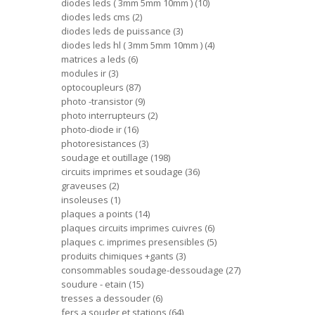
diodes leds ( 3mm 5mm 10mm )
10
diodes leds cms
2
diodes leds de puissance
3
diodes leds hl ( 3mm 5mm 10mm )
4
matrices a leds
6
modules ir
3
optocoupleurs
87
photo -transistor
9
photo interrupteurs
2
photo-diode ir
16
photoresistances
3
soudage et outillage
198
circuits imprimes et soudage
36
graveuses
2
insoleuses
1
plaques a points
14
plaques circuits imprimes cuivres
6
plaques c. imprimes presensibles
5
produits chimiques +gants
3
consommables soudage-dessoudage
27
soudure - etain
15
tresses a dessouder
6
fers a souder et stations
64