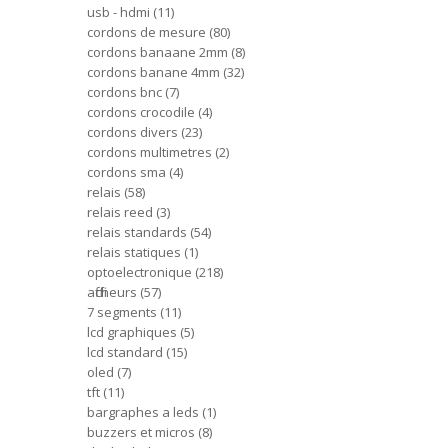
usb - hdmi
11
cordons de mesure
80
cordons banaane 2mm
8
cordons banane 4mm
32
cordons bnc
7
cordons crocodile
4
cordons divers
23
cordons multimetres
2
cordons sma
4
relais
58
relais reed
3
relais standards
54
relais statiques
1
optoelectronique
218
afficheurs
57
7 segments
11
lcd graphiques
5
lcd standard
15
oled
7
tft
11
bargraphes a leds
1
buzzers et micros
8