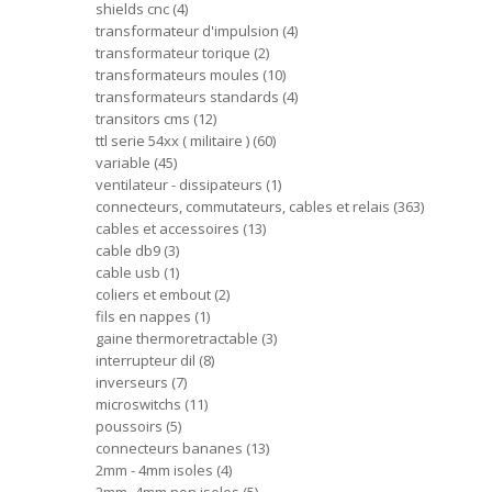
shields cnc
4
transformateur d'impulsion
4
transformateur torique
2
transformateurs moules
10
transformateurs standards
4
transitors cms
12
ttl serie 54xx ( militaire )
60
variable
45
ventilateur - dissipateurs
1
connecteurs, commutateurs, cables et relais
363
cables et accessoires
13
cable db9
3
cable usb
1
coliers et embout
2
fils en nappes
1
gaine thermoretractable
3
interrupteur dil
8
inverseurs
7
microswitchs
11
poussoirs
5
connecteurs bananes
13
2mm - 4mm isoles
4