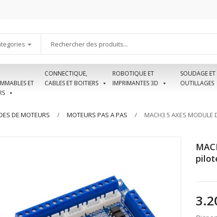
ategories
CONNECTIQUE,
ROBOTIQUE ET
SOUDAGE ET
MMABLES ET
CABLES ET BOITIERS
IMPRIMANTES 3D
OUTILLAGES
RS
ES DE MOTEURS
MOTEURS PAS A PAS
MACH3 5 AXES MODULE D
MACH
pilo