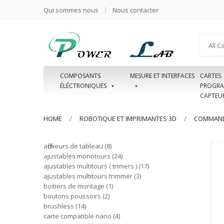
Qui sommes nous
Nous contacter
All C
COMPOSANTS
MESURE ET INTERFACES
CARTES
ÉLÉCTRONIQUES
PROGRA
CAPTEU
HOME
ROBOTIQUE ET IMPRIMANTES 3D
COMMAND
afficheurs de tableau
8
ajustables monotours
24
ajustables multitours ( trimers )
17
ajustables multitours trimmer
3
boitiers de montage
1
boutons poussoirs
2
brushless
14
carte compatible nano
4