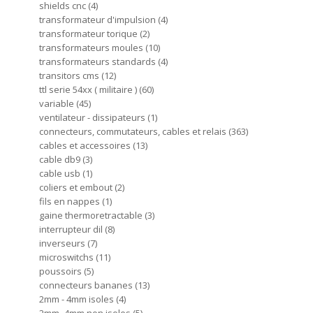
shields cnc
4
transformateur d'impulsion
4
transformateur torique
2
transformateurs moules
10
transformateurs standards
4
transitors cms
12
ttl serie 54xx ( militaire )
60
variable
45
ventilateur - dissipateurs
1
connecteurs, commutateurs, cables et relais
363
cables et accessoires
13
cable db9
3
cable usb
1
coliers et embout
2
fils en nappes
1
gaine thermoretractable
3
interrupteur dil
8
inverseurs
7
microswitchs
11
poussoirs
5
connecteurs bananes
13
2mm - 4mm isoles
4