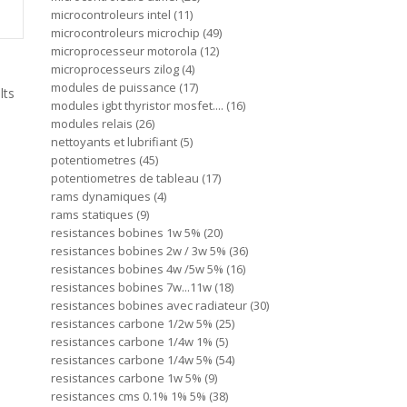
microcontroleurs intel
11
microcontroleurs microchip
49
microprocesseur motorola
12
microprocesseurs zilog
4
modules de puissance
17
lts
modules igbt thyristor mosfet....
16
modules relais
26
nettoyants et lubrifiant
5
potentiometres
45
potentiometres de tableau
17
rams dynamiques
4
rams statiques
9
resistances bobines 1w 5%
20
resistances bobines 2w / 3w 5%
36
resistances bobines 4w /5w 5%
16
resistances bobines 7w...11w
18
resistances bobines avec radiateur
30
resistances carbone 1/2w 5%
25
resistances carbone 1/4w 1%
5
resistances carbone 1/4w 5%
54
resistances carbone 1w 5%
9
resistances cms 0.1% 1% 5%
38