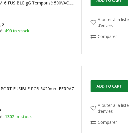
ADD TO CART
FR10GG50V16 FUSIBLE gG Temporisé 500VAC…250VDC 16A 10X38mm FERRAZ
Ajouter à la liste
د.
d’envies
é:
499 in stock
Comparer
ADD TO CART
PPORT FUSIBLE PCB 5X20mm FERRAZ
Ajouter à la liste
د
d’envies
é:
1302 in stock
Comparer