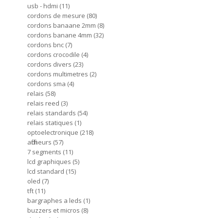
usb - hdmi
11
cordons de mesure
80
cordons banaane 2mm
8
cordons banane 4mm
32
cordons bnc
7
cordons crocodile
4
cordons divers
23
cordons multimetres
2
cordons sma
4
relais
58
relais reed
3
relais standards
54
relais statiques
1
optoelectronique
218
afficheurs
57
7 segments
11
lcd graphiques
5
lcd standard
15
oled
7
tft
11
bargraphes a leds
1
buzzers et micros
8