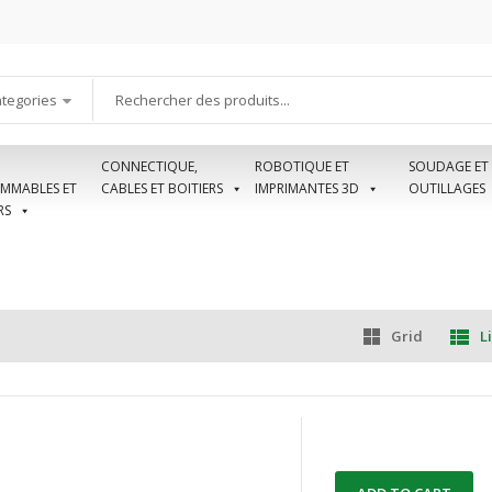
ategories
CONNECTIQUE,
ROBOTIQUE ET
SOUDAGE ET
MMABLES ET
CABLES ET BOITIERS
IMPRIMANTES 3D
OUTILLAGES
RS
Grid
Li