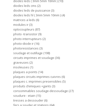
diodes leds ( 3mm 5mm 10mm )
10
diodes leds cms
2
diodes leds de puissance
3
diodes leds hl ( 3mm 5mm 10mm )
4
matrices a leds
6
modules ir
3
optocoupleurs
87
photo -transistor
9
photo interrupteurs
2
photo-diode ir
16
photoresistances
3
soudage et outillage
198
circuits imprimes et soudage
36
graveuses
2
insoleuses
1
plaques a points
14
plaques circuits imprimes cuivres
6
plaques c. imprimes presensibles
5
produits chimiques +gants
3
consommables soudage-dessoudage
27
soudure - etain
15
tresses a dessouder
6
fers a souder et stations
64