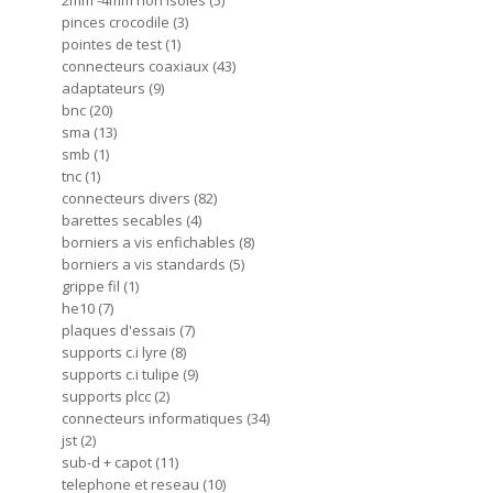
2mm -4mm non isoles
5
pinces crocodile
3
pointes de test
1
connecteurs coaxiaux
43
adaptateurs
9
bnc
20
sma
13
smb
1
tnc
1
connecteurs divers
82
barettes secables
4
borniers a vis enfichables
8
borniers a vis standards
5
grippe fil
1
he10
7
plaques d'essais
7
supports c.i lyre
8
supports c.i tulipe
9
supports plcc
2
connecteurs informatiques
34
jst
2
sub-d + capot
11
telephone et reseau
10