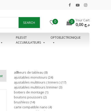
Your Cart
0
0
SEARCH
0,00
د.ج
PILES ET
OPTOELECTRONIQUE
ACCUMULATEURS
afficheurs de tableau
8
st
ajustables monotours
24
ajustables multitours ( trimers )
17
ajustables multitours trimmer
3
boitiers de montage
1
boutons poussoirs
2
brushless
14
carte compatible nano
4