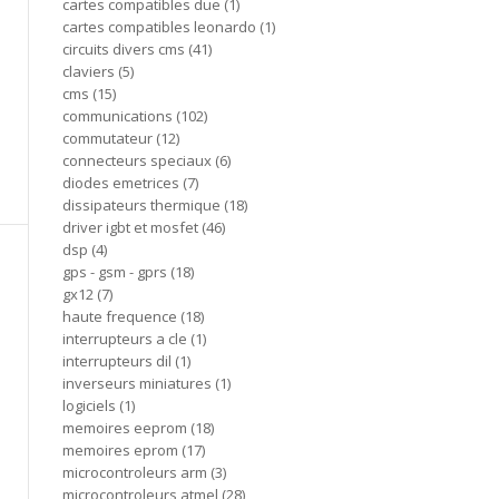
cartes compatibles due
1
cartes compatibles leonardo
1
circuits divers cms
41
claviers
5
cms
15
communications
102
commutateur
12
connecteurs speciaux
6
diodes emetrices
7
dissipateurs thermique
18
driver igbt et mosfet
46
dsp
4
gps - gsm - gprs
18
gx12
7
haute frequence
18
interrupteurs a cle
1
interrupteurs dil
1
inverseurs miniatures
1
logiciels
1
memoires eeprom
18
memoires eprom
17
microcontroleurs arm
3
microcontroleurs atmel
28