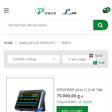
0
HOME
MARQUES DE PRODUITS
FNIRSI
Grid
List
DPOS350P (4-in-1) 2-ch Tablet Oscilloscope (350 MHz) + Signal Generator + Frequency Response Analyzer + Spectrum Analyzer FNIRSI
75.000,00
د.ج
Disponibilité:
in stock
ADD TO CART