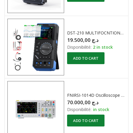
DST-210 MULTIFOCNTIONS OSCILLOSCOPE , MULTIMETRE et GENERATEUR DE FONCTION. FNIRSI
19.500,00
د.ج
Disponibilité:
2 in stock
ADD TO CART
FNIRSI-1014D Oscilloscope Numérique 2 X 100Mhz 1GS/s
70.000,00
د.ج
Disponibilité:
in stock
ADD TO CART