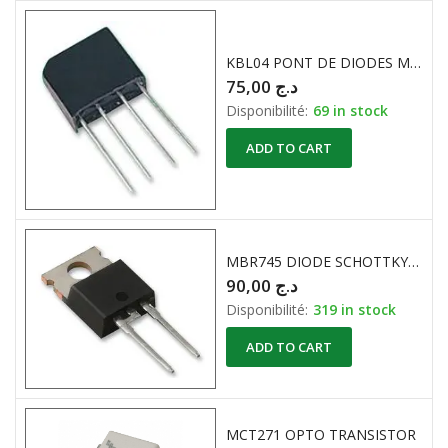
KBL04 PONT DE DIODES MONO 400V /4A
75,00
د.ج
Disponibilité:
69 in stock
ADD TO CART
MBR745 DIODE SCHOTTKY 45V 7.5A
90,00
د.ج
Disponibilité:
319 in stock
ADD TO CART
MCT271 OPTO TRANSISTOR