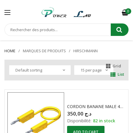
0
HOME
MARQUES DE PRODUITS
HIRSCHMANN
Grid
List
CORDON BANANE MALE 4mm 30CM JAUNE HIRSCHMANN
350,00
د.ج
Disponibilité:
82 in stock
ADD TO CART