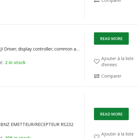
Comparer
READ MORE
ICM7218BIJI Driver; display controller; common anode DIP28
Ajouter à la liste
é:
2 in stock
d’envies
Comparer
READ MORE
BNZ EMETTEUR/RECEPTEUR RS232
Ajouter à la liste
é:
398 in stock