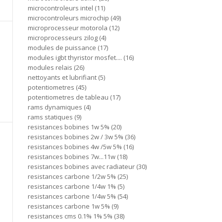
microcontroleurs intel
11
microcontroleurs microchip
49
microprocesseur motorola
12
microprocesseurs zilog
4
modules de puissance
17
modules igbt thyristor mosfet....
16
modules relais
26
nettoyants et lubrifiant
5
potentiometres
45
potentiometres de tableau
17
rams dynamiques
4
rams statiques
9
resistances bobines 1w 5%
20
resistances bobines 2w / 3w 5%
36
resistances bobines 4w /5w 5%
16
resistances bobines 7w...11w
18
resistances bobines avec radiateur
30
resistances carbone 1/2w 5%
25
resistances carbone 1/4w 1%
5
resistances carbone 1/4w 5%
54
resistances carbone 1w 5%
9
resistances cms 0.1% 1% 5%
38