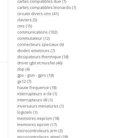
cartes compatibles due
1
cartes compatibles leonardo
1
circuits divers cms
41
claviers
5
cms
15
communications
102
commutateur
12
connecteurs speciaux
6
diodes emetrices
7
dissipateurs thermique
18
driver igbt et mosfet
46
dsp
4
gps - gsm - gprs
18
gx12
7
haute frequence
18
interrupteurs a cle
1
interrupteurs dil
1
inverseurs miniatures
1
logiciels
1
memoires eeprom
18
memoires eprom
17
microcontroleurs arm
3
microcontroleurs atmel
28