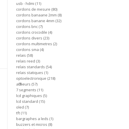
usb - hdmi
11
cordons de mesure
80
cordons banaane 2mm
8
cordons banane 4mm
32
cordons bnc
7
cordons crocodile
4
cordons divers
23
cordons multimetres
2
cordons sma
4
relais
58
relais reed
3
relais standards
54
relais statiques
1
optoelectronique
218
afficheurs
57
7 segments
11
lcd graphiques
5
lcd standard
15
oled
7
tft
11
bargraphes a leds
1
buzzers et micros
8