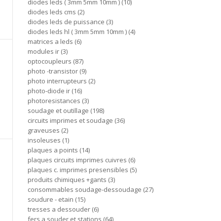
diodes leds ( 3mm 5mm 10mm )
10
diodes leds cms
2
diodes leds de puissance
3
diodes leds hl ( 3mm 5mm 10mm )
4
matrices a leds
6
modules ir
3
optocoupleurs
87
photo -transistor
9
photo interrupteurs
2
photo-diode ir
16
photoresistances
3
soudage et outillage
198
circuits imprimes et soudage
36
graveuses
2
insoleuses
1
plaques a points
14
plaques circuits imprimes cuivres
6
plaques c. imprimes presensibles
5
produits chimiques +gants
3
consommables soudage-dessoudage
27
soudure - etain
15
tresses a dessouder
6
fers a souder et stations
64