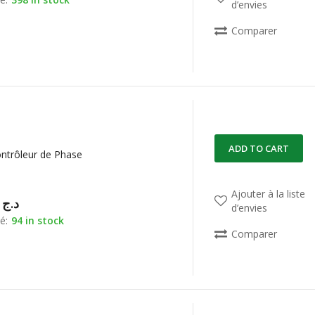
d’envies
Comparer
ADD TO CART
ntrôleur de Phase
Ajouter à la liste
00,00
د.ج
d’envies
é:
94 in stock
Comparer