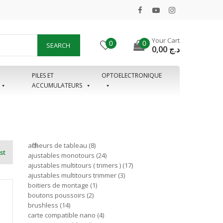
Your Cart
0
0
SEARCH
0,00
د.ج
PILES ET
OPTOELECTRONIQUE
ACCUMULATEURS
afficheurs de tableau
8
st
ajustables monotours
24
ajustables multitours ( trimers )
17
ajustables multitours trimmer
3
boitiers de montage
1
boutons poussoirs
2
brushless
14
carte compatible nano
4