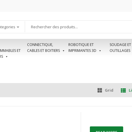
ategories
CONNECTIQUE,
ROBOTIQUE ET
SOUDAGE ET
MMABLES ET
CABLES ET BOITIERS
IMPRIMANTES 3D
OUTILLAGES
RS
Grid
Li