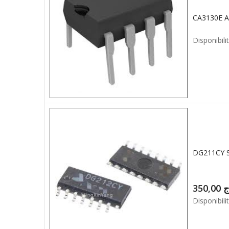
CA3130E A
Disponibilit
DG211CY 
350,00
ج
Disponibilit