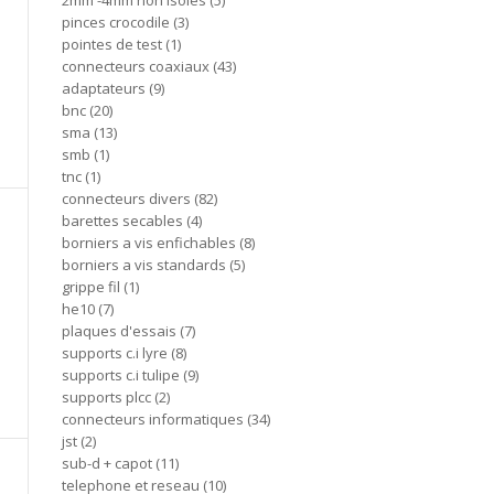
2mm -4mm non isoles
5
pinces crocodile
3
pointes de test
1
connecteurs coaxiaux
43
adaptateurs
9
bnc
20
sma
13
smb
1
tnc
1
connecteurs divers
82
barettes secables
4
borniers a vis enfichables
8
borniers a vis standards
5
grippe fil
1
he10
7
plaques d'essais
7
supports c.i lyre
8
supports c.i tulipe
9
supports plcc
2
connecteurs informatiques
34
jst
2
sub-d + capot
11
telephone et reseau
10