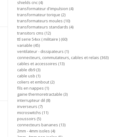
shields cnc
4
transformateur d'impulsion
4
transformateur torique
2
transformateurs moules
10
transformateurs standards
4
transitors cms
12
ttl serie 54xx ( militaire )
60
variable
45
ventilateur - dissipateurs
1
connecteurs, commutateurs, cables et relais
363
cables et accessoires
13
cable db9
3
cable usb
1
coliers et embout
2
fils en nappes
1
gaine thermoretractable
3
interrupteur dil
8
inverseurs
7
microswitchs
11
poussoirs
5
connecteurs bananes
13
2mm - 4mm isoles
4