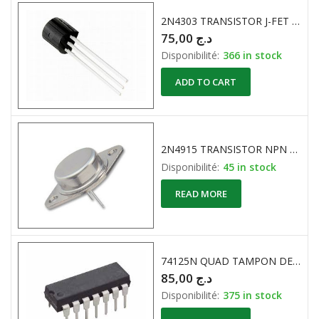
2N4303 TRANSISTOR J-FET N-CHANNEL 30V 0.5A
75,00
د.ج
Disponibilité:
366 in stock
ADD TO CART
2N4915 TRANSISTOR NPN 80V 5A 4MhZ 87W
Disponibilité:
45 in stock
READ MORE
74125N QUAD TAMPON DE BUS
85,00
د.ج
Disponibilité:
375 in stock