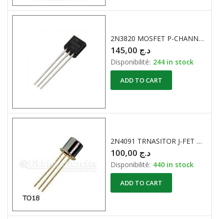
2N3820 MOSFET P-CHANNEL J-FET 20V 15mA
145,00
د.ج
Disponibilité:
244 in stock
ADD TO CART
2N4091 TRNASITOR J-FET N-CHANNEL 40V 0.03A
100,00
د.ج
Disponibilité:
440 in stock
ADD TO CART