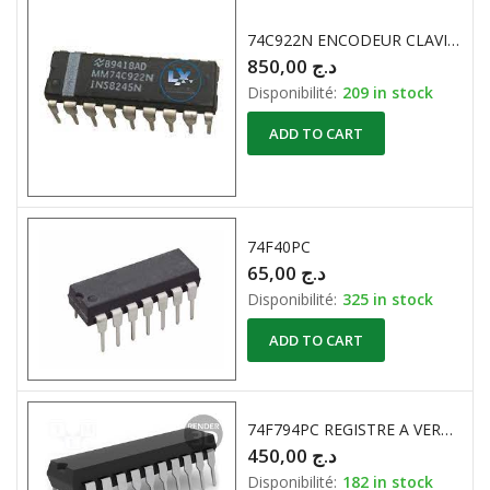
74C922N ENCODEUR CLAVIER 16 TOUCHES
850,00
د.ج
Disponibilité:
209 in stock
ADD TO CART
74F40PC
65,00
د.ج
Disponibilité:
325 in stock
ADD TO CART
74F794PC REGISTRE A VEROUILLAGE 8 BIT
450,00
د.ج
Disponibilité:
182 in stock