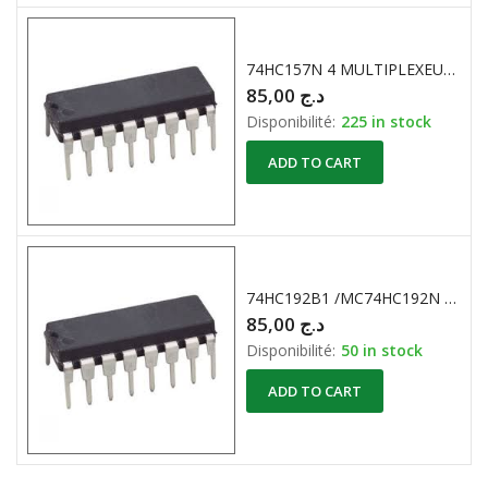
74HC157N 4 MULTIPLEXEURS 2 ENTREE
85,00
د.ج
Disponibilité:
225 in stock
ADD TO CART
74HC192B1 /MC74HC192N COMPTEUR DECOMPTEUR BCD
85,00
د.ج
Disponibilité:
50 in stock
ADD TO CART