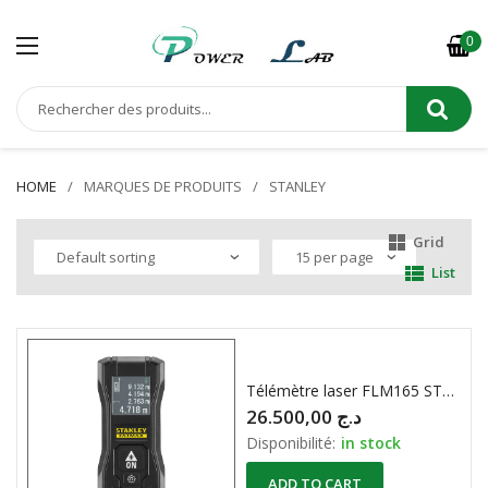
0
HOME
MARQUES DE PRODUITS
STANLEY
Grid
List
Télémètre laser FLM165 STANLEY® FATMAX® 50 m
26.500,00
د.ج
Disponibilité:
in stock
ADD TO CART