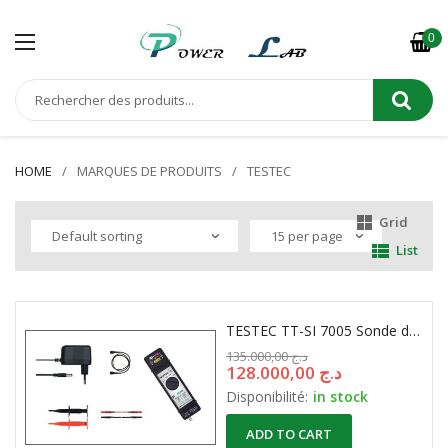
0
HOME
MARQUES DE PRODUITS
TESTEC
Grid
List
TESTEC TT-SI 7005 Sonde différentielle 60 MHz
135.000,00
د.ج
128.000,00
د.ج
Disponibilité:
in stock
ADD TO CART