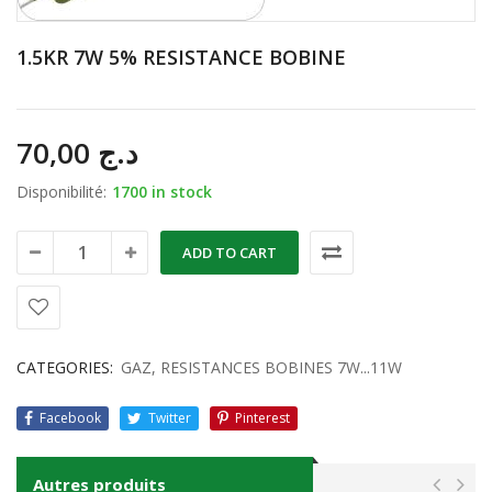
1.5KR 7W 5% RESISTANCE BOBINE
70,00
د.ج
Disponibilité:
1700 in stock
ADD TO CART
CATEGORIES:
GAZ
,
RESISTANCES BOBINES 7W...11W
Facebook
Twitter
Pinterest
Autres produits