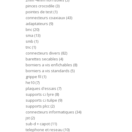
2mm -4mm non isoles
5
pinces crocodile
3
pointes de test
1
connecteurs coaxiaux
43
adaptateurs
9
bnc
20
sma
13
smb
1
tnc
1
connecteurs divers
82
barettes secables
4
borniers a vis enfichables
8
borniers a vis standards
5
grippe fil
1
he10
7
plaques d'essais
7
supports c.i lyre
8
supports c.i tulipe
9
supports plcc
2
connecteurs informatiques
34
jst
2
sub-d + capot
11
telephone et reseau
10