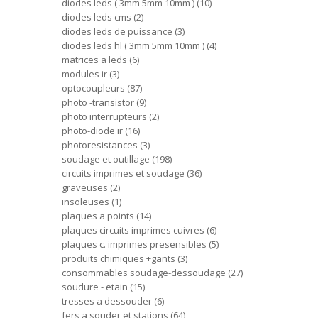
diodes leds ( 3mm 5mm 10mm )
10
diodes leds cms
2
diodes leds de puissance
3
diodes leds hl ( 3mm 5mm 10mm )
4
matrices a leds
6
modules ir
3
optocoupleurs
87
photo -transistor
9
photo interrupteurs
2
photo-diode ir
16
photoresistances
3
soudage et outillage
198
circuits imprimes et soudage
36
graveuses
2
insoleuses
1
plaques a points
14
plaques circuits imprimes cuivres
6
plaques c. imprimes presensibles
5
produits chimiques +gants
3
consommables soudage-dessoudage
27
soudure - etain
15
tresses a dessouder
6
fers a souder et stations
64