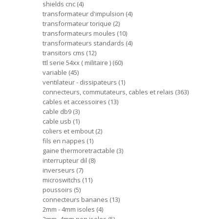
shields cnc
4
transformateur d'impulsion
4
transformateur torique
2
transformateurs moules
10
transformateurs standards
4
transitors cms
12
ttl serie 54xx ( militaire )
60
variable
45
ventilateur - dissipateurs
1
connecteurs, commutateurs, cables et relais
363
cables et accessoires
13
cable db9
3
cable usb
1
coliers et embout
2
fils en nappes
1
gaine thermoretractable
3
interrupteur dil
8
inverseurs
7
microswitchs
11
poussoirs
5
connecteurs bananes
13
2mm - 4mm isoles
4