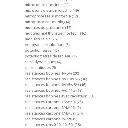
microcontroleurs intel
11
microcontroleurs microchip
49
microprocesseur motorola
12
microprocesseurs zilog
4
modules de puissance
17
modules igbt thyristor mosfet....
16
modules relais
26
nettoyants et lubrifiant
5
potentiometres
45
potentiometres de tableau
17
rams dynamiques
4
rams statiques
9
resistances bobines 1w 5%
20
resistances bobines 2w / 3w 5%
36
resistances bobines 4w /5w 5%
16
resistances bobines 7w...11w
18
resistances bobines avec radiateur
30
resistances carbone 1/2w 5%
25
resistances carbone 1/4w 1%
5
resistances carbone 1/4w 5%
54
resistances carbone 1w 5%
9
resistances cms 0.1% 1% 5%
38