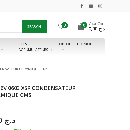
Your Cart
0
0
SEARCH
0,00
د.ج
PILES ET
OPTOELECTRONIQUE
ACCUMULATEURS
NDENSATEUR CERAMIQUE CMS
16V 0603 X5R CONDENSATEUR
AMIQUE CMS
7,00
د.ج