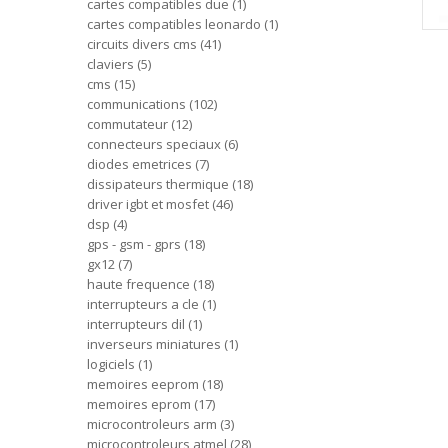
cartes compatibles due
1
cartes compatibles leonardo
1
circuits divers cms
41
claviers
5
cms
15
communications
102
commutateur
12
connecteurs speciaux
6
diodes emetrices
7
dissipateurs thermique
18
driver igbt et mosfet
46
dsp
4
gps - gsm - gprs
18
gx12
7
haute frequence
18
interrupteurs a cle
1
interrupteurs dil
1
inverseurs miniatures
1
logiciels
1
memoires eeprom
18
memoires eprom
17
microcontroleurs arm
3
microcontroleurs atmel
28