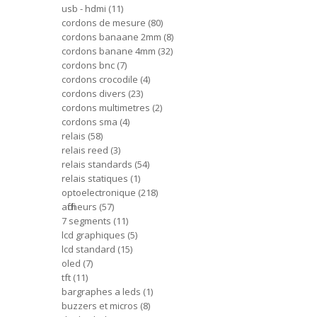
usb - hdmi
11
cordons de mesure
80
cordons banaane 2mm
8
cordons banane 4mm
32
cordons bnc
7
cordons crocodile
4
cordons divers
23
cordons multimetres
2
cordons sma
4
relais
58
relais reed
3
relais standards
54
relais statiques
1
optoelectronique
218
afficheurs
57
7 segments
11
lcd graphiques
5
lcd standard
15
oled
7
tft
11
bargraphes a leds
1
buzzers et micros
8