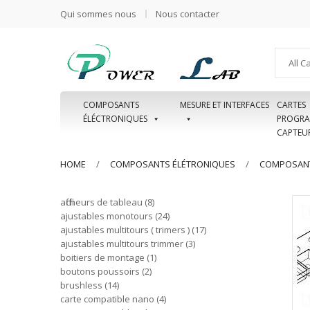
Qui sommes nous
Nous contacter
All C
COMPOSANTS
MESURE ET INTERFACES
CARTES
ÉLÉCTRONIQUES
PROGRA
CAPTEU
HOME
COMPOSANTS ÉLÉTRONIQUES
COMPOSANT
afficheurs de tableau
8
ajustables monotours
24
ajustables multitours ( trimers )
17
ajustables multitours trimmer
3
boitiers de montage
1
boutons poussoirs
2
brushless
14
carte compatible nano
4