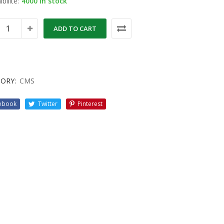
bilité:
4000 in stock
ADD TO CART
ORY:
CMS
ebook
Twitter
Pinterest