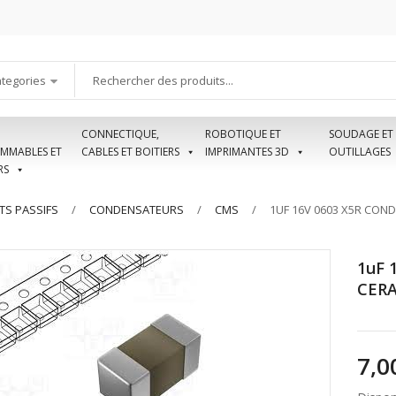
ategories
CONNECTIQUE,
ROBOTIQUE ET
SOUDAGE ET
MMABLES ET
CABLES ET BOITIERS
IMPRIMANTES 3D
OUTILLAGES
RS
S PASSIFS
CONDENSATEURS
CMS
1UF 16V 0603 X5R CO
1uF 
CER