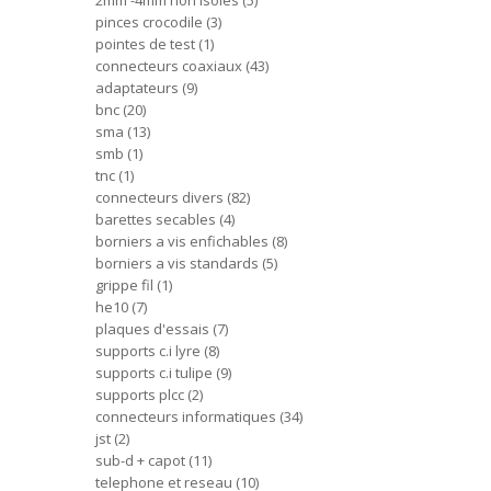
2mm -4mm non isoles
5
pinces crocodile
3
pointes de test
1
connecteurs coaxiaux
43
adaptateurs
9
bnc
20
sma
13
smb
1
tnc
1
connecteurs divers
82
barettes secables
4
borniers a vis enfichables
8
borniers a vis standards
5
grippe fil
1
he10
7
plaques d'essais
7
supports c.i lyre
8
supports c.i tulipe
9
supports plcc
2
connecteurs informatiques
34
jst
2
sub-d + capot
11
telephone et reseau
10