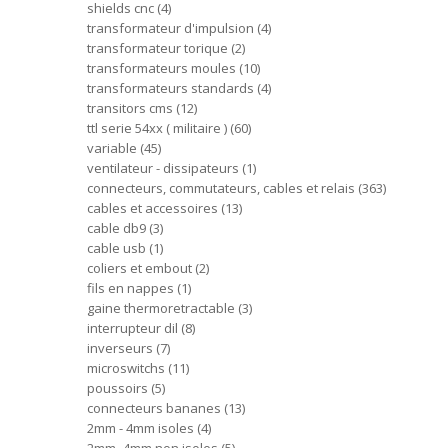
shields cnc
4
transformateur d'impulsion
4
transformateur torique
2
transformateurs moules
10
transformateurs standards
4
transitors cms
12
ttl serie 54xx ( militaire )
60
variable
45
ventilateur - dissipateurs
1
connecteurs, commutateurs, cables et relais
363
cables et accessoires
13
cable db9
3
cable usb
1
coliers et embout
2
fils en nappes
1
gaine thermoretractable
3
interrupteur dil
8
inverseurs
7
microswitchs
11
poussoirs
5
connecteurs bananes
13
2mm - 4mm isoles
4