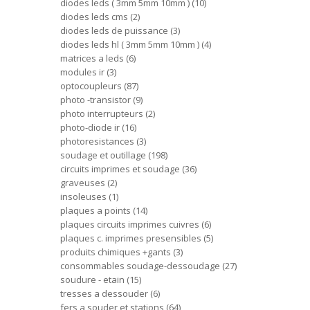
diodes leds ( 3mm 5mm 10mm )
10
diodes leds cms
2
diodes leds de puissance
3
diodes leds hl ( 3mm 5mm 10mm )
4
matrices a leds
6
modules ir
3
optocoupleurs
87
photo -transistor
9
photo interrupteurs
2
photo-diode ir
16
photoresistances
3
soudage et outillage
198
circuits imprimes et soudage
36
graveuses
2
insoleuses
1
plaques a points
14
plaques circuits imprimes cuivres
6
plaques c. imprimes presensibles
5
produits chimiques +gants
3
consommables soudage-dessoudage
27
soudure - etain
15
tresses a dessouder
6
fers a souder et stations
64