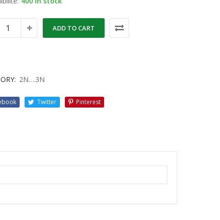
bilité:
400 in stock
ADD TO CART
ORY:
2N….3N
ebook
Twitter
Pinterest