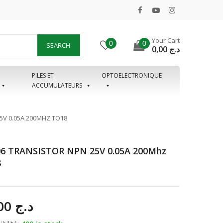
Your Cart
0
0
SEARCH
0,00
د.ج
PILES ET
OPTOELECTRONIQUE
ACCUMULATEURS
5V 0.05A 200MHZ TO18
6 TRANSISTOR NPN 25V 0.05A 200Mhz
8
45,00
د.ج