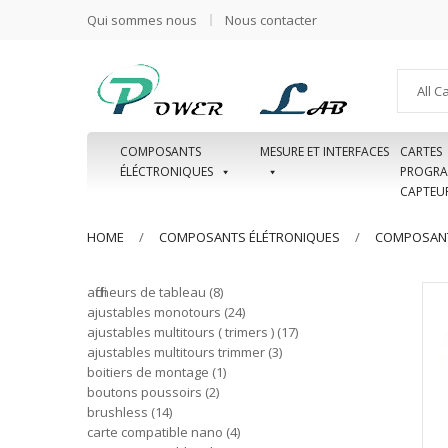
Qui sommes nous
Nous contacter
All C
COMPOSANTS
MESURE ET INTERFACES
CARTES
ÉLÉCTRONIQUES
PROGRA
CAPTEU
HOME
COMPOSANTS ÉLÉTRONIQUES
COMPOSANT
afficheurs de tableau
8
ajustables monotours
24
ajustables multitours ( trimers )
17
ajustables multitours trimmer
3
boitiers de montage
1
boutons poussoirs
2
brushless
14
carte compatible nano
4