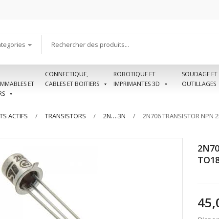
ategories
CONNECTIQUE,
ROBOTIQUE ET
SOUDAGE ET
MMABLES ET
CABLES ET BOITIERS
IMPRIMANTES 3D
OUTILLAGES
RS
S ACTIFS
TRANSISTORS
2N….3N
2N706 TRANSISTOR NPN 2
2N70
TO1