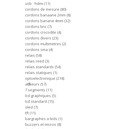
usb - hdmi
11
cordons de mesure
80
cordons banaane 2mm
8
cordons banane 4mm
32
cordons bnc
7
cordons crocodile
4
cordons divers
23
cordons multimetres
2
cordons sma
4
relais
58
relais reed
3
relais standards
54
relais statiques
1
optoelectronique
218
afficheurs
57
7 segments
11
lcd graphiques
5
lcd standard
15
oled
7
tft
11
bargraphes a leds
1
buzzers et micros
8