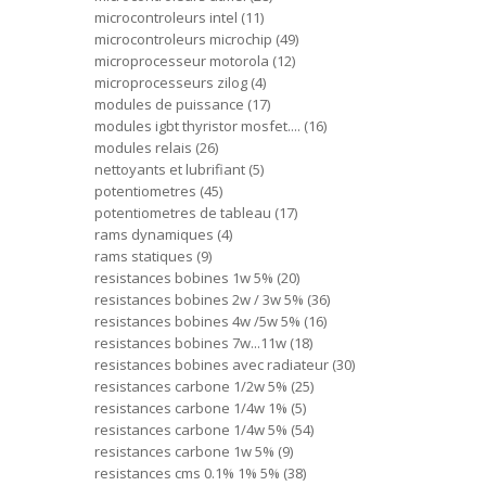
microcontroleurs intel
11
microcontroleurs microchip
49
microprocesseur motorola
12
microprocesseurs zilog
4
modules de puissance
17
modules igbt thyristor mosfet....
16
modules relais
26
nettoyants et lubrifiant
5
potentiometres
45
potentiometres de tableau
17
rams dynamiques
4
rams statiques
9
resistances bobines 1w 5%
20
resistances bobines 2w / 3w 5%
36
resistances bobines 4w /5w 5%
16
resistances bobines 7w...11w
18
resistances bobines avec radiateur
30
resistances carbone 1/2w 5%
25
resistances carbone 1/4w 1%
5
resistances carbone 1/4w 5%
54
resistances carbone 1w 5%
9
resistances cms 0.1% 1% 5%
38