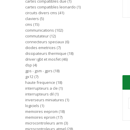
cartes compatibles due
1
cartes compatibles leonardo
1
circuits divers cms
41
claviers
5
cms
15
communications
102
commutateur
12
connecteurs speciaux
6
diodes emetrices
7
dissipateurs thermique
18
driver igbt et mosfet
46
dsp
4
gps - gsm - gprs
18
gx12
7
haute frequence
18
interrupteurs a cle
1
interrupteurs dil
1
inverseurs miniatures
1
logiciels
1
memoires eeprom
18
memoires eprom
17
microcontroleurs arm
3
microcontroleurs atmel
28