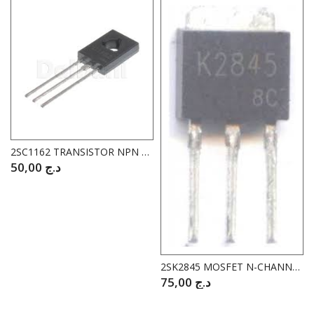
2SC1162 TRANSISTOR NPN 35V 2.5A
50,00
د.ج
2SK2845 MOSFET N-CHANNEL 900V 1A
75,00
د.ج